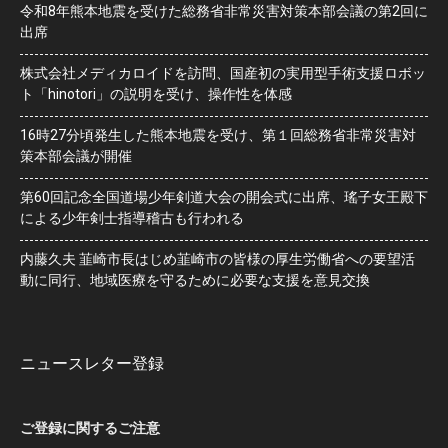
令和8年熊本地震を受けた総務省非常災害対策本部会議の第2回に
出席
株式会社メディカロイドを訪問、国産初の実用型手術支援ロボッ
ト「hinotori」の説明を受け、操作性を体感
16時27分頃発生した熊本地震を受け、第１回総務省非常災害対
策本部会議が開催
第60回記念全国道場少年剣道大会の開会式に出席、瑤子女王殿下
による少年剣士指導稽古も行われる
内藤久夫 韮崎市長はじめ韮崎市の皆様の厚生労働省への要望活
動に同行、地域医療を守るために必要な支援を意見交換
ニュースレター登録
ご登録に関するご注意