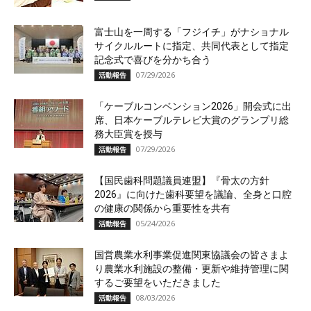
富士山を一周する「フジイチ」がナショナル
サイクルルートに指定、共同代表として指定
記念式で喜びを分かち合う
07/29/2026
活動報告
「ケーブルコンベンション2026」開会式に出
席、日本ケーブルテレビ大賞のグランプリ総
務大臣賞を授与
07/29/2026
活動報告
【国民歯科問題議員連盟】『骨太の方針
2026』に向けた歯科要望を議論、全身と口腔
の健康の関係から重要性を共有
05/24/2026
活動報告
国営農業水利事業促進関東協議会の皆さまよ
り農業水利施設の整備・更新や維持管理に関
するご要望をいただきました
08/03/2026
活動報告