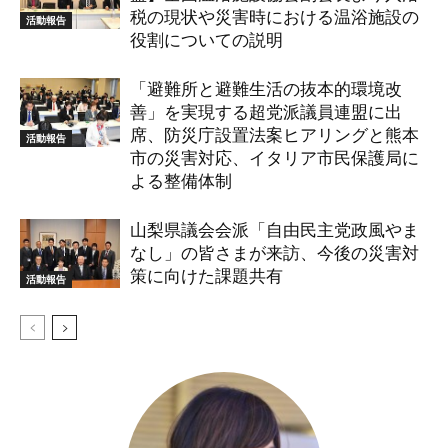
税の現状や災害時における温浴施設の
活動報告
役割についての説明
「避難所と避難生活の抜本的環境改
善」を実現する超党派議員連盟に出
席、防災庁設置法案ヒアリングと熊本
活動報告
市の災害対応、イタリア市民保護局に
よる整備体制
山梨県議会会派「自由民主党政風やま
なし」の皆さまが来訪、今後の災害対
策に向けた課題共有
活動報告