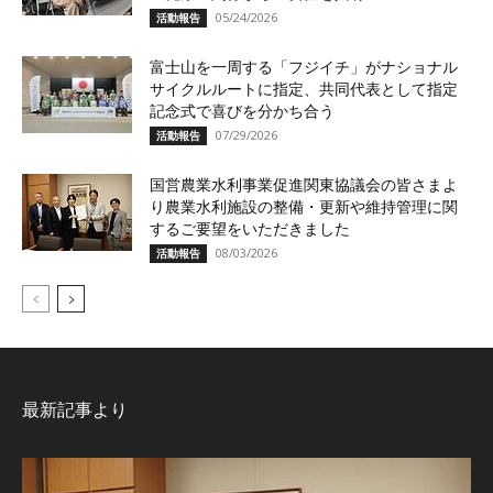
05/24/2026
活動報告
富士山を一周する「フジイチ」がナショナル
サイクルルートに指定、共同代表として指定
記念式で喜びを分かち合う
07/29/2026
活動報告
国営農業水利事業促進関東協議会の皆さまよ
り農業水利施設の整備・更新や維持管理に関
するご要望をいただきました
08/03/2026
活動報告
最新記事より