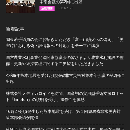
本部会議の第2回に出席
08/03/2026
活動報告
新着記事
関東若手議員の会にお招きいただき「富士山噴火への備え」「災
害時における偽・誤情報への対応」をテーマに講演
国営農業水利事業促進関東協議会の皆さまより農業水利施設の整
備・更新や維持管理に関するご要望をいただきました
令和8年熊本地震を受けた総務省非常災害対策本部会議の第2回に
出席
株式会社メディカロイドを訪問、国産初の実用型手術支援ロボッ
ト「hinotori」の説明を受け、操作性を体感
16時27分頃発生した熊本地震を受け、第１回総務省非常災害対
策本部会議が開催
第60回記念全国道場少年剣道大会の開会式に出席、瑤子女王殿下