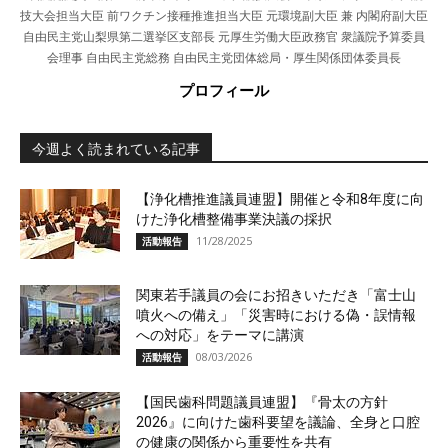
技大会担当大臣 前ワクチン接種推進担当大臣 元環境副大臣 兼 内閣府副大臣
自由民主党山梨県第二選挙区支部長 元厚生労働大臣政務官 衆議院予算委員
会理事 自由民主党総務 自由民主党団体総局・厚生関係団体委員長
プロフィール
今週よく読まれている記事
【浄化槽推進議員連盟】開催と令和8年度に向
けた浄化槽整備事業決議の採択
11/28/2025
活動報告
関東若手議員の会にお招きいただき「富士山
噴火への備え」「災害時における偽・誤情報
への対応」をテーマに講演
08/03/2026
活動報告
【国民歯科問題議員連盟】『骨太の方針
2026』に向けた歯科要望を議論、全身と口腔
の健康の関係から重要性を共有