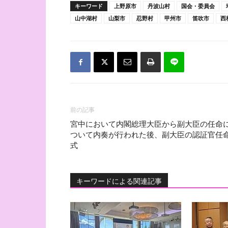
キーワード
上野原市
丹波山村
国会・委員会
山中湖村
山梨市
忍野村
甲州市
笛吹市
西
前の記事
宮中において内閣総理大臣から副大臣の任命
ついて内奏が行われた後、副大臣の認証官任
式
キーワードによる関連記事