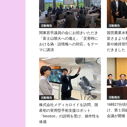
活動報告
活動報告
関東若手議員の会にお招きいただき
国営農業水
「富士山噴火への備え」「災害時に
皆さまより
おける偽・誤情報への対応」をテー
新や維持管
マに講演
だきました
活動報告
活動報告
16時27分
株式会社メディカロイドを訪問、国
け、第１回
産初の実用型手術支援ロボット
会議が開催
「hinotori」の説明を受け、操作性を
体感