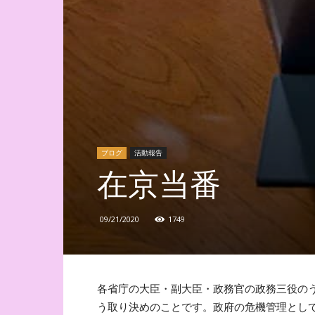
ブログ
活動報告
在京当番
09/21/2020
1749
各省庁の大臣・副大臣・政務官の政務三役の
う取り決めのことです。政府の危機管理として