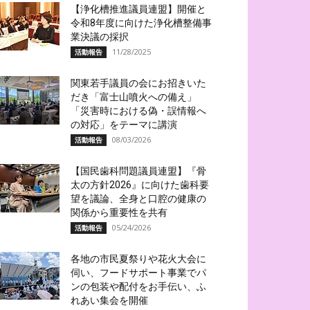
【浄化槽推進議員連盟】開催と
令和8年度に向けた浄化槽整備事
業決議の採択
11/28/2025
活動報告
関東若手議員の会にお招きいた
だき「富士山噴火への備え」
「災害時における偽・誤情報へ
の対応」をテーマに講演
08/03/2026
活動報告
【国民歯科問題議員連盟】『骨
太の方針2026』に向けた歯科要
望を議論、全身と口腔の健康の
関係から重要性を共有
05/24/2026
活動報告
各地の市民夏祭りや花火大会に
伺い、フードサポート事業でパ
ンの包装や配付をお手伝い、ふ
れあい集会を開催