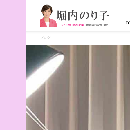
堀
内
の
り
T
子
オ
ブログ
フ
ィ
シ
ャ
ル
ウ
ェ
ブ
サ
イ
ト