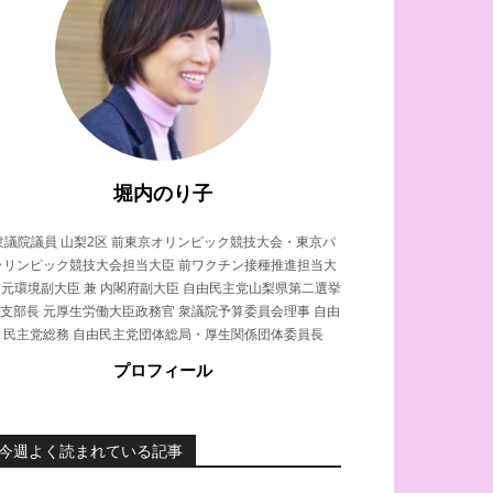
堀内のり子
衆議院議員 山梨2区 前東京オリンピック競技大会・東京パ
ラリンピック競技大会担当大臣 前ワクチン接種推進担当大
 元環境副大臣 兼 内閣府副大臣 自由民主党山梨県第二選挙
支部長 元厚生労働大臣政務官 衆議院予算委員会理事 自由
民主党総務 自由民主党団体総局・厚生関係団体委員長
プロフィール
今週よく読まれている記事