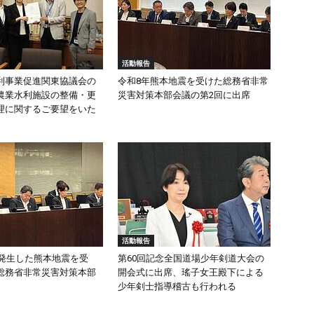
活動報告
利事業促進関東協議会の
令和8年熊本地震を受けた総務省非常
農業水利施設の整備・更
災害対策本部会議の第2回に出席
理に関するご要望をいた
活動報告
頃発生した熊本地震を受
第60回記念全国道場少年剣道大会の
総務省非常災害対策本部
開会式に出席、瑤子女王殿下による
少年剣士指導稽古も行われる