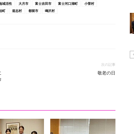
地域活性
大月市
富士吉田市
富士河口湖町
小菅村
桂町
道志村
都留市
鳴沢村
次の記事
に
敬老の日
命