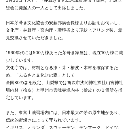
5月30日（木）、『茅葺き文化伝承議員連盟（仮称）』設立
総会に発起人の一人として出席しました。
日本茅葺き文化協会の安藤邦廣会長様よりお話をお伺いし、
文化庁・林野庁・宮内庁・環境省より現状ヒアリング後、意
見交換させていただきました。
1960年代には500万棟あった茅葺き家屋は、現在10万棟に減
少しています。
文化庁では、材料となる漆・茅・檜皮・木材を確保するた
め、「ふるさと文化財の森」として
全国80の森を設定、山梨県では笛吹市浅間神社摂社山宮神社
境内林（檜皮）と甲州市雲峰寺境内林（檜皮）の２個所を指
定しています。
また、東富士演習場内には、日本最大の茅の原生地があり、
伝統的野焼きによって守られています。
イギリス、オランダ、スウェーデン、デンマーク、ドイツ、