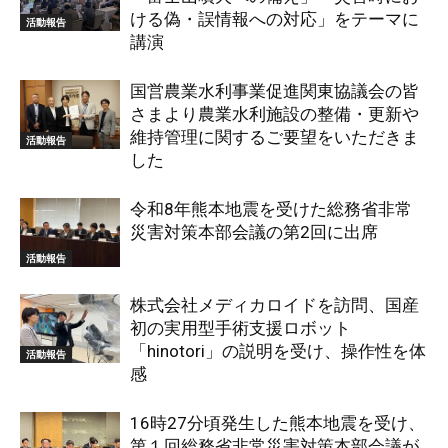
ける偽・誤情報への対応」をテーマに
活動報告
講演
国営農業水利事業促進関東協議会の皆
さまより農業水利施設の整備・更新や
維持管理に関するご要望をいただきま
活動報告
した
令和8年熊本地震を受けた総務省非常
災害対策本部会議の第2回に出席
活動報告
株式会社メディカロイドを訪問、国産
初の実用型手術支援ロボット
「hinotori」の説明を受け、操作性を体
活動報告
感
16時27分頃発生した熊本地震を受け、
第１回総務省非常災害対策本部会議が