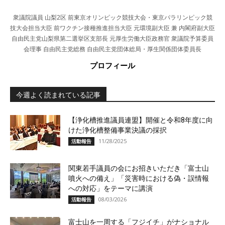
衆議院議員 山梨2区 前東京オリンピック競技大会・東京パラリンピック競
技大会担当大臣 前ワクチン接種推進担当大臣 元環境副大臣 兼 内閣府副大臣
自由民主党山梨県第二選挙区支部長 元厚生労働大臣政務官 衆議院予算委員
会理事 自由民主党総務 自由民主党団体総局・厚生関係団体委員長
プロフィール
今週よく読まれている記事
【浄化槽推進議員連盟】開催と令和8年度に向
けた浄化槽整備事業決議の採択
11/28/2025
活動報告
関東若手議員の会にお招きいただき「富士山
噴火への備え」「災害時における偽・誤情報
への対応」をテーマに講演
08/03/2026
活動報告
富士山を一周する「フジイチ」がナショナル