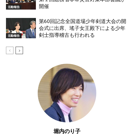
開催
活動報告
第60回記念全国道場少年剣道大会の開
会式に出席、瑤子女王殿下による少年
剣士指導稽古も行われる
活動報告
堀内のり子