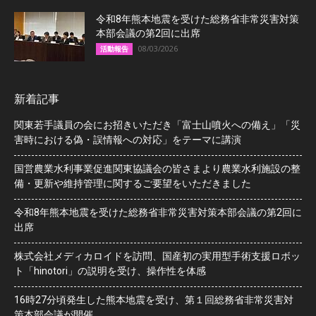
令和8年熊本地震を受けた総務省非常災害対策
本部会議の第2回に出席
08/03/2026
活動報告
新着記事
関東若手議員の会にお招きいただき「富士山噴火への備え」「災
害時における偽・誤情報への対応」をテーマに講演
国営農業水利事業促進関東協議会の皆さまより農業水利施設の整
備・更新や維持管理に関するご要望をいただきました
令和8年熊本地震を受けた総務省非常災害対策本部会議の第2回に
出席
株式会社メディカロイドを訪問、国産初の実用型手術支援ロボッ
ト「hinotori」の説明を受け、操作性を体感
16時27分頃発生した熊本地震を受け、第１回総務省非常災害対
策本部会議が開催