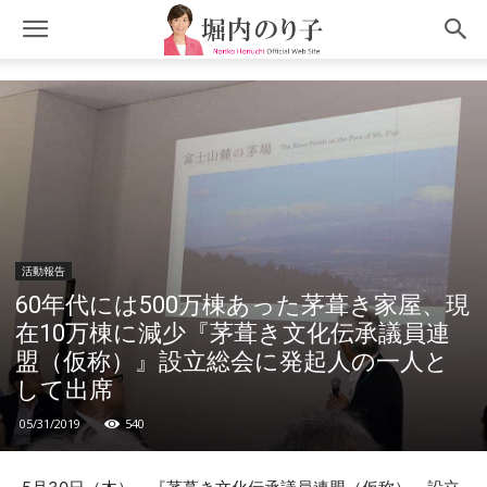
活動報告
60年代には500万棟あった茅葺き家屋、現
在10万棟に減少『茅葺き文化伝承議員連
盟（仮称）』設立総会に発起人の一人と
して出席
05/31/2019
540