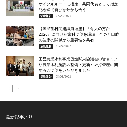
サイクルルートに指定、共同代表として指定
記念式で喜びを分かち合う
07/29/2026
活動報告
【国民歯科問題議員連盟】『骨太の方針
2026』に向けた歯科要望を議論、全身と口腔
の健康の関係から重要性を共有
05/24/2026
活動報告
国営農業水利事業促進関東協議会の皆さまよ
り農業水利施設の整備・更新や維持管理に関
するご要望をいただきました
08/03/2026
活動報告
最新記事より