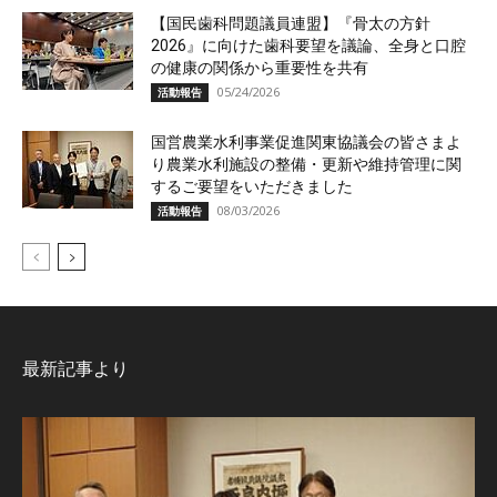
【国民歯科問題議員連盟】『骨太の方針
2026』に向けた歯科要望を議論、全身と口腔
の健康の関係から重要性を共有
05/24/2026
活動報告
国営農業水利事業促進関東協議会の皆さまよ
り農業水利施設の整備・更新や維持管理に関
するご要望をいただきました
08/03/2026
活動報告
最新記事より