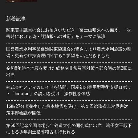
新着記事
関東若手議員の会にお招きいただき「富士山噴火への備え」「災
害時における偽・誤情報への対応」をテーマに講演
国営農業水利事業促進関東協議会の皆さまより農業水利施設の整
備・更新や維持管理に関するご要望をいただきました
令和8年熊本地震を受けた総務省非常災害対策本部会議の第2回に
出席
株式会社メディカロイドを訪問、国産初の実用型手術支援ロボッ
ト「hinotori」の説明を受け、操作性を体感
16時27分頃発生した熊本地震を受け、第１回総務省非常災害対
策本部会議が開催
第60回記念全国道場少年剣道大会の開会式に出席、瑤子女王殿下
による少年剣士指導稽古も行われる