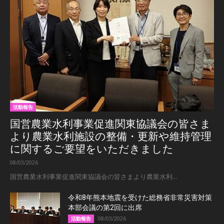
活動報告
国営農業水利事業促進関東協議会の皆さま
より農業水利施設の整備・更新や維持管理
に関するご要望をいただきました
08/03/2026
国営農業水利事業促進関東協議会の皆さまより農業水利...
令和8年熊本地震を受けた総務省非常災害対策
本部会議の第2回に出席
08/03/2026
活動報告