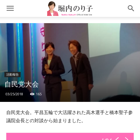
活動報告
自民党大会
03/25/2018
165
自民党大会。平昌五輪で大活躍された高木選手と橋本聖子参
議院会長との対談から始まりました。
1
の 4