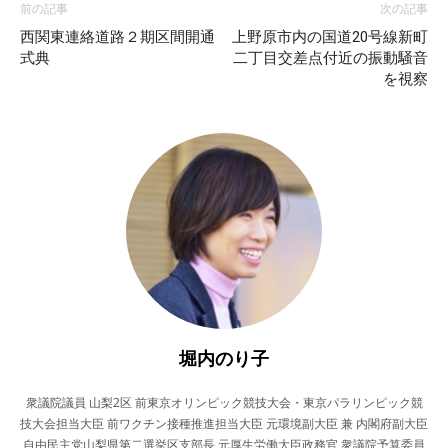
前の記事
次の記事
西関東連絡道路２期区間開通
上野原市内の国道20号線新町
式典
二丁目交差点付近の振動騒音
を視察
堀内のり子
衆議院議員 山梨2区 前東京オリンピック競技大会・東京パラリンピック競
技大会担当大臣 前ワクチン接種推進担当大臣 元環境副大臣 兼 内閣府副大臣
自由民主党山梨県第二選挙区支部長 元厚生労働大臣政務官 衆議院予算委員