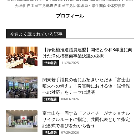
会理事 自由民主党総務 自由民主党団体総局・厚生関係団体委員長
プロフィール
今週よく読まれている記事
【浄化槽推進議員連盟】開催と令和8年度に向
けた浄化槽整備事業決議の採択
11/28/2025
活動報告
関東若手議員の会にお招きいただき「富士山
噴火への備え」「災害時における偽・誤情報
への対応」をテーマに講演
08/03/2026
活動報告
富士山を一周する「フジイチ」がナショナル
サイクルルートに指定、共同代表として指定
記念式で喜びを分かち合う
07/29/2026
活動報告