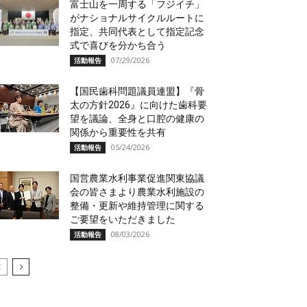
富士山を一周する「フジイチ」
がナショナルサイクルルートに
指定、共同代表として指定記念
式で喜びを分かち合う
07/29/2026
活動報告
【国民歯科問題議員連盟】『骨
太の方針2026』に向けた歯科要
望を議論、全身と口腔の健康の
関係から重要性を共有
05/24/2026
活動報告
国営農業水利事業促進関東協議
会の皆さまより農業水利施設の
整備・更新や維持管理に関する
ご要望をいただきました
08/03/2026
活動報告