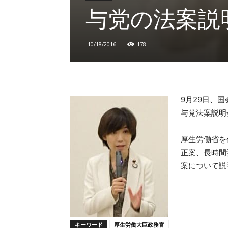
与党の法案説
10/18/2016
178
9月29日、
与党法案説明
厚生労働省を
正案、長時間
案について説
キーワード
厚生労働大臣政務官