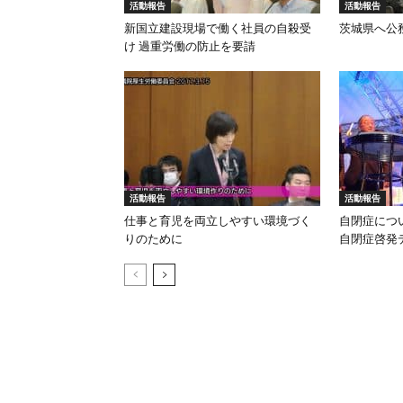
活動報告
活動報告
新国立建設現場で働く社員の自殺受
茨城県へ公
け 過重労働の防止を要請
活動報告
活動報告
仕事と育児を両立しやすい環境づく
自閉症につ
りのために
自閉症啓発