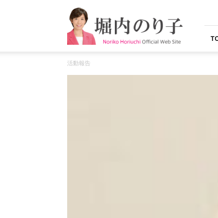
堀
内
の
り
T
子
オ
活動報告
フ
ィ
シ
ャ
ル
ウ
ェ
ブ
サ
イ
ト