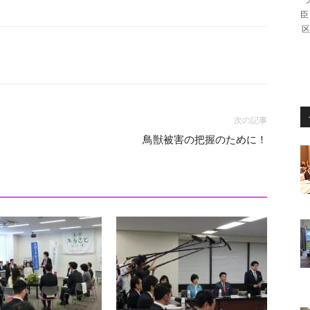
臣
区
次の記事
鳥獣被害の把握のために！