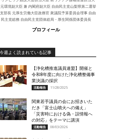
 元環境副大臣 兼 内閣府副大臣 自由民主党山梨県第二選挙
支部長 元厚生労働大臣政務官 衆議院予算委員会理事 自由
民主党総務 自由民主党団体総局・厚生関係団体委員長
プロフィール
今週よく読まれている記事
【浄化槽推進議員連盟】開催と
令和8年度に向けた浄化槽整備事
業決議の採択
11/28/2025
活動報告
関東若手議員の会にお招きいた
だき「富士山噴火への備え」
「災害時における偽・誤情報へ
の対応」をテーマに講演
08/03/2026
活動報告