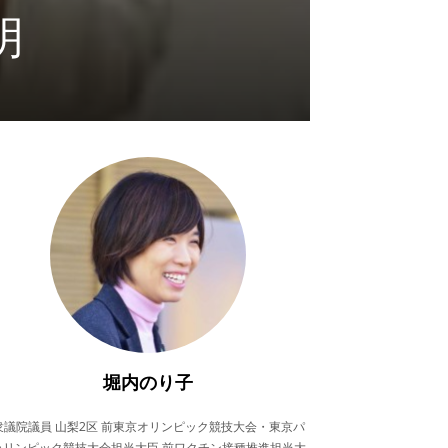
明
堀内のり子
衆議院議員 山梨2区 前東京オリンピック競技大会・東京パ
ラリンピック競技大会担当大臣 前ワクチン接種推進担当大