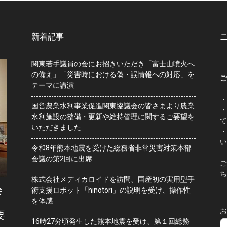
新着記事
関東若手議員の会にお招きいただき「富士山噴火へ
の備え」「災害時における偽・誤情報への対応」を
ご
テーマに講演
・
国営農業水利事業促進関東協議会の皆さまより農業
・
水利施設の整備・更新や維持管理に関するご要望を
て
いただきました
・
い
令和8年熊本地震を受けた総務省非常災害対策本部
会議の第2回に出席
ご
ち
株式会社メディカロイドを訪問、国産初の実用型手
会
術支援ロボット「hinotori」の説明を受け、操作性
を体感
お
要
16時27分頃発生した熊本地震を受け、第１回総務