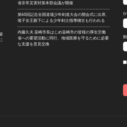
省非常災害対策本部会議が開催
Em
第60回記念全国道場少年剣道大会の開会式に出席、
水
瑤子女王殿下による少年剣士指導稽古も行われる
内藤久夫 韮崎市長はじめ韮崎市の皆様の厚生労働
省
郵
省への要望活動に同行、地域医療を守るために必要
に
な支援を意見交換