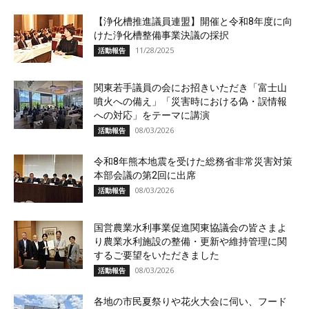
【浄化槽推進議員連盟】開催と令和8年度に向
けた浄化槽整備事業決議の採択
11/28/2025
活動報告
関東若手議員の会にお招きいただき「富士山
噴火への備え」「災害時における偽・誤情報
への対応」をテーマに講演
08/03/2026
活動報告
令和8年熊本地震を受けた総務省非常災害対策
本部会議の第2回に出席
08/03/2026
活動報告
国営農業水利事業促進関東協議会の皆さまよ
り農業水利施設の整備・更新や維持管理に関
するご要望をいただきました
08/03/2026
活動報告
各地の市民夏祭りや花火大会に伺い、フード