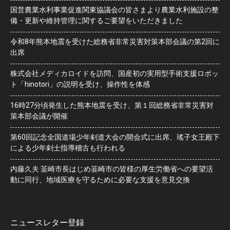
国営農業水利事業促進関東協議会の皆さまより農業水利施設の整
備・更新や維持管理に関するご要望をいただきました
令和8年熊本地震を受けた総務省非常災害対策本部会議の第2回に
出席
株式会社メディカロイドを訪問、国産初の実用型手術支援ロボッ
ト「hinotori」の説明を受け、操作性を体感
16時27分頃発生した熊本地震を受け、第１回総務省非常災害対
策本部会議が開催
第60回記念全国道場少年剣道大会の開会式に出席、瑤子女王殿下
による少年剣士指導稽古も行われる
内藤久夫 韮崎市長はじめ韮崎市の皆様の厚生労働省への要望活
動に同行、地域医療を守るために必要な支援を意見交換
ニュースレター登録