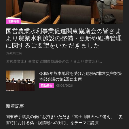
活動報告
国営農業水利事業促進関東協議会の皆さま
より農業水利施設の整備・更新や維持管理
に関するご要望をいただきました
08/03/2026
国営農業水利事業促進関東協議会の皆さまより農業水利...
令和8年熊本地震を受けた総務省非常災害対策
本部会議の第2回に出席
08/03/2026
活動報告
新着記事
関東若手議員の会にお招きいただき「富士山噴火への備え」「災
害時における偽・誤情報への対応」をテーマに講演