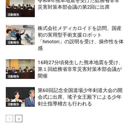
令和8年熊本地震を受けた総務省非常
災害対策本部会議の第2回に出席
活動報告
株式会社メディカロイドを訪問、国産
初の実用型手術支援ロボット
「hinotori」の説明を受け、操作性を体
活動報告
感
16時27分頃発生した熊本地震を受け、
第１回総務省非常災害対策本部会議が
開催
活動報告
第60回記念全国道場少年剣道大会の開
会式に出席、瑤子女王殿下による少年
剣士指導稽古も行われる
活動報告