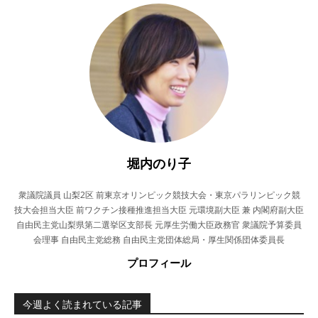
堀内のり子
衆議院議員 山梨2区 前東京オリンピック競技大会・東京パラリンピック競
技大会担当大臣 前ワクチン接種推進担当大臣 元環境副大臣 兼 内閣府副大臣
自由民主党山梨県第二選挙区支部長 元厚生労働大臣政務官 衆議院予算委員
会理事 自由民主党総務 自由民主党団体総局・厚生関係団体委員長
プロフィール
今週よく読まれている記事