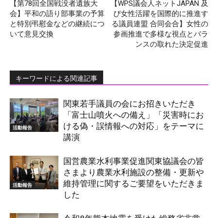
【第78回全国戦没者遺族大
【WPS議会人ネットJAPAN 及
会】平和の語り部事業の予算
び女性活躍を国際的に推進す
と特別弔慰金などの継続につ
る議員連盟 合同会合】女性の
いて意見交換
参画推進で多様な視点とバラ
ンスの取れた決定促進
キーワードによる関連記事
関東若手議員の会にお招きいただき
「富士山噴火への備え」「災害時にお
ける偽・誤情報への対応」をテーマに
活動報告
講演
国営農業水利事業促進関東協議会の皆
さまより農業水利施設の整備・更新や
維持管理に関するご要望をいただきま
活動報告
した