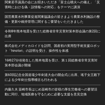
関東若手議員の会にお招きいただき「富士山噴火への備え」「災
害時における偽・誤情報への対応」をテーマに講演
国営農業水利事業促進関東協議会の皆さまより農業水利施設の整
備・更新や維持管理に関するご要望をいただきました
令和8年熊本地震を受けた総務省非常災害対策本部会議の第2回に
出席
株式会社メディカロイドを訪問、国産初の実用型手術支援ロボッ
ト「hinotori」の説明を受け、操作性を体感
16時27分頃発生した熊本地震を受け、第１回総務省非常災害対
策本部会議が開催
第60回記念全国道場少年剣道大会の開会式に出席、瑤子女王殿下
による少年剣士指導稽古も行われる
内藤久夫 韮崎市長はじめ韮崎市の皆様の厚生労働省への要望活
動に同行、地域医療を守るために必要な支援を意見交換