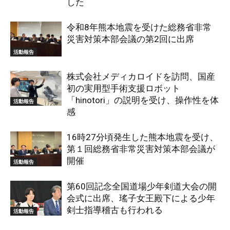
した
令和8年熊本地震を受けた総務省非常
災害対策本部会議の第2回に出席
活動報告
株式会社メディカロイドを訪問、国産
初の実用型手術支援ロボット
「hinotori」の説明を受け、操作性を体
活動報告
感
16時27分頃発生した熊本地震を受け、
第１回総務省非常災害対策本部会議が
開催
活動報告
第60回記念全国道場少年剣道大会の開
会式に出席、瑤子女王殿下による少年
剣士指導稽古も行われる
活動報告