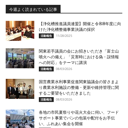
今週よく読まれている記事
【浄化槽推進議員連盟】開催と令和8年度に向
けた浄化槽整備事業決議の採択
11/28/2025
活動報告
関東若手議員の会にお招きいただき「富士山
噴火への備え」「災害時における偽・誤情報
への対応」をテーマに講演
08/03/2026
活動報告
国営農業水利事業促進関東協議会の皆さまよ
り農業水利施設の整備・更新や維持管理に関
するご要望をいただきました
08/03/2026
活動報告
各地の市民夏祭りや花火大会に伺い、フード
サポート事業でパンの包装や配付をお手伝
い、ふれあい集会を開催