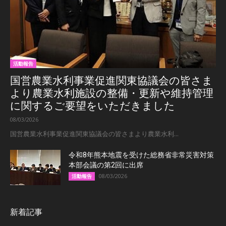
活動報告
国営農業水利事業促進関東協議会の皆さま
より農業水利施設の整備・更新や維持管理
に関するご要望をいただきました
08/03/2026
国営農業水利事業促進関東協議会の皆さまより農業水利...
令和8年熊本地震を受けた総務省非常災害対策
本部会議の第2回に出席
08/03/2026
活動報告
新着記事