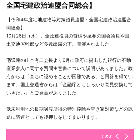
全国宅建政治連盟合同総会】
【令和4年度宅地建物等対策議員連盟・全国宅建政治連盟合
同総会】
10月26日（水）、全政連役員の皆様や衆参の国会議員や国
土交通省幹部など多数出席の下、開催されました。
宅議連の山本有二会長より6月に政府に提出した銀行の不動
産業参入に関する質問主意書について説明がありました。政
府からは「直ちに認めることが困難である」と回答を得てい
ます。国土交通省からは「金融庁ともしっかり意見交換して
いきたい」とご発言がありました。
低未利用地の長期譲渡所得の特別控除や空き家対策などの課
題に議連としても後押しをしてまいります。
1
の 5