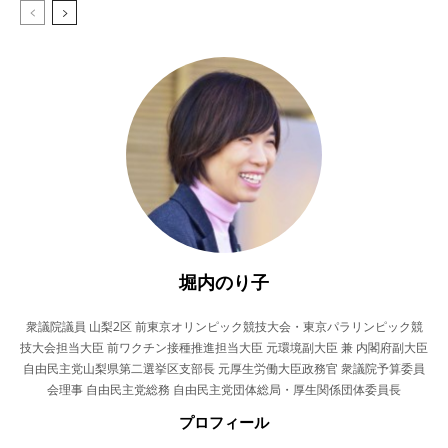
堀内のり子
衆議院議員 山梨2区 前東京オリンピック競技大会・東京パラリンピック競
技大会担当大臣 前ワクチン接種推進担当大臣 元環境副大臣 兼 内閣府副大臣
自由民主党山梨県第二選挙区支部長 元厚生労働大臣政務官 衆議院予算委員
会理事 自由民主党総務 自由民主党団体総局・厚生関係団体委員長
プロフィール