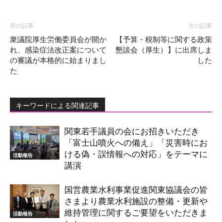
前の記事
次の記事
衆議院厚生労働委員会が開か
【予算・税制等に関する政策
れ、感染症法改正案について
懇談会（厚生）】に出席しま
の審議が本格的に始まりまし
した
た
キーワードによる関連記事
関東若手議員の会にお招きいただき
「富士山噴火への備え」「災害時にお
ける偽・誤情報への対応」をテーマに
活動報告
講演
国営農業水利事業促進関東協議会の皆
さまより農業水利施設の整備・更新や
維持管理に関するご要望をいただきま
活動報告