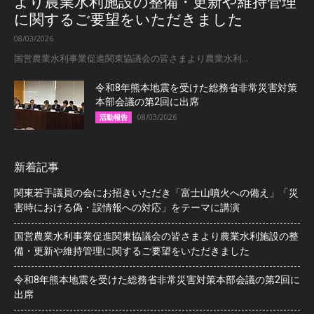
より農業水利施設の整備・更新や維持管理
に関するご要望をいただきました
08/03/2026
国営農業水利事業促進関東協議会の皆さまより農業水利...
令和8年熊本地震を受けた総務省非常災害対策
本部会議の第2回に出席
08/03/2026
活動報告
新着記事
関東若手議員の会にお招きいただき「富士山噴火への備え」「災
害時における偽・誤情報への対応」をテーマに講演
国営農業水利事業促進関東協議会の皆さまより農業水利施設の整
備・更新や維持管理に関するご要望をいただきました
令和8年熊本地震を受けた総務省非常災害対策本部会議の第2回に
出席