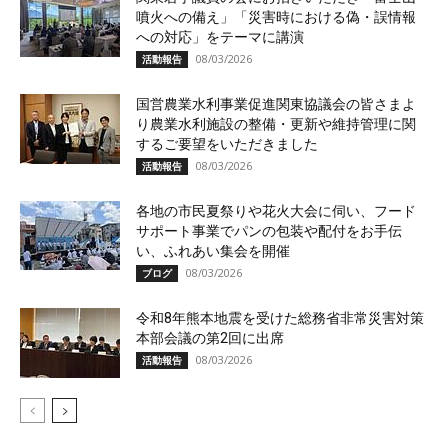
噴火への備え」「災害時における偽・誤情報
への対応」をテーマに講演
08/03/2026
活動報告
国営農業水利事業促進関東協議会の皆さまよ
り農業水利施設の整備・更新や維持管理に関
するご要望をいただきました
08/03/2026
活動報告
各地の市民夏祭りや花火大会に伺い、フード
サポート事業でパンの包装や配付をお手伝
い、ふれあい集会を開催
08/03/2026
ブログ
令和8年熊本地震を受けた総務省非常災害対策
本部会議の第2回に出席
08/03/2026
活動報告