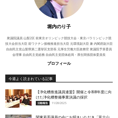
堀内のり子
衆議院議員 山梨2区 前東京オリンピック競技大会・東京パラリンピック競
技大会担当大臣 前ワクチン接種推進担当大臣 元環境副大臣 兼 内閣府副大臣
自由民主党山梨県第二選挙区支部長 元厚生労働大臣政務官 衆議院予算委員
会理事 自由民主党総務 自由民主党団体総局・厚生関係団体委員長
プロフィール
今週よく読まれている記事
【浄化槽推進議員連盟】開催と令和8年度に向
けた浄化槽整備事業決議の採択
11/28/2025
活動報告
関東若手議員の会にお招きいただき「富士山