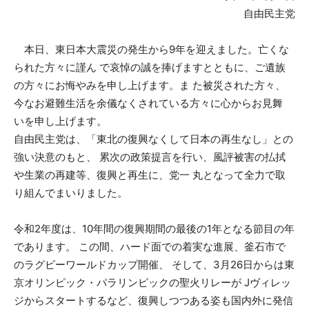
自由⺠主党
本日、東日本大震災の発生から9年を迎えました。亡くな
られた方々に謹ん で哀悼の誠を捧げますとともに、ご遺族
の方々にお悔やみを申し上げます。ま た被災された方々、
今なお避難生活を余儀なくされている方々に心からお見舞
いを申し上げます。
自由⺠主党は、「東北の復興なくして日本の再生なし」との
強い決意のもと、 累次の政策提言を行い、風評被害の払拭
や生業の再建等、復興と再生に、党一 丸となって全力で取
り組んでまいりました。
令和2年度は、10年間の復興期間の最後の1年となる節目の年
であります。 この間、ハード面での着実な進展、釜石市で
のラグビーワールドカップ開催、 そして、3月26日からは東
京オリンピック・パラリンピックの聖火リレーが Jヴィレッ
ジからスタートするなど、復興しつつある姿も国内外に発信