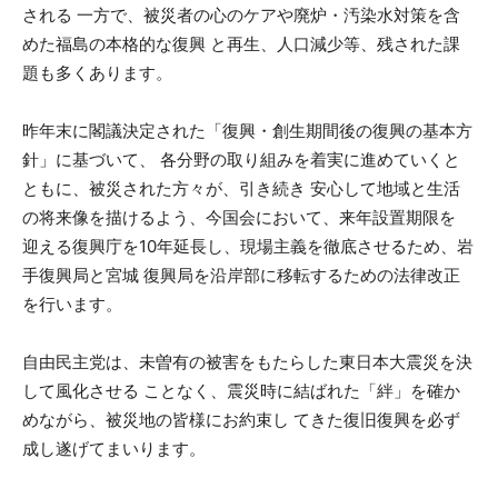
される 一方で、被災者の心のケアや廃炉・汚染水対策を含
めた福島の本格的な復興 と再生、人口減少等、残された課
題も多くあります。
昨年末に閣議決定された「復興・創生期間後の復興の基本方
針」に基づいて、 各分野の取り組みを着実に進めていくと
ともに、被災された方々が、引き続き 安心して地域と生活
の将来像を描けるよう、今国会において、来年設置期限を
迎える復興庁を10年延⻑し、現場主義を徹底させるため、岩
手復興局と宮城 復興局を沿岸部に移転するための法律改正
を行います。
自由⺠主党は、未曽有の被害をもたらした東日本大震災を決
して風化させる ことなく、震災時に結ばれた「絆」を確か
めながら、被災地の皆様にお約束し てきた復旧復興を必ず
成し遂げてまいります。