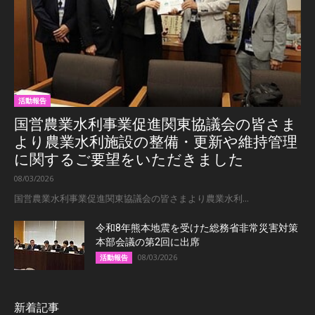
活動報告
国営農業水利事業促進関東協議会の皆さま
より農業水利施設の整備・更新や維持管理
に関するご要望をいただきました
08/03/2026
国営農業水利事業促進関東協議会の皆さまより農業水利...
令和8年熊本地震を受けた総務省非常災害対策
本部会議の第2回に出席
08/03/2026
活動報告
新着記事