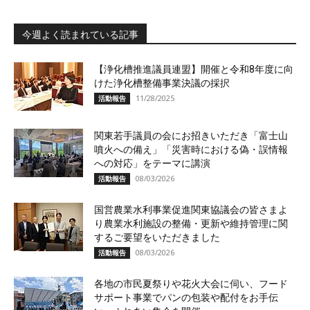
今週よく読まれている記事
【浄化槽推進議員連盟】開催と令和8年度に向
けた浄化槽整備事業決議の採択
11/28/2025
活動報告
関東若手議員の会にお招きいただき「富士山
噴火への備え」「災害時における偽・誤情報
への対応」をテーマに講演
08/03/2026
活動報告
国営農業水利事業促進関東協議会の皆さまよ
り農業水利施設の整備・更新や維持管理に関
するご要望をいただきました
08/03/2026
活動報告
各地の市民夏祭りや花火大会に伺い、フード
サポート事業でパンの包装や配付をお手伝