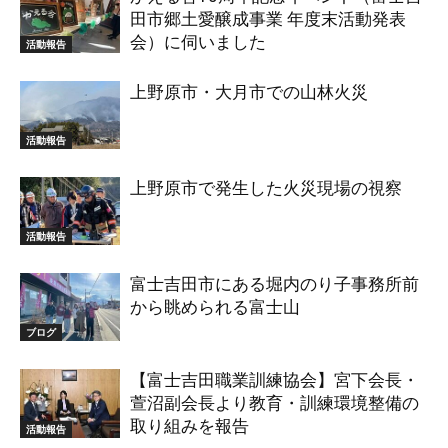
田市郷土愛醸成事業 年度末活動発表
会）に伺いました
活動報告
上野原市・大月市での山林火災
活動報告
上野原市で発生した火災現場の視察
活動報告
富士吉田市にある堀内のり子事務所前
から眺められる富士山
ブログ
【富士吉田職業訓練協会】宮下会長・
萱沼副会長より教育・訓練環境整備の
取り組みを報告
活動報告