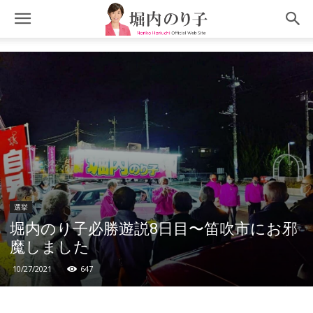
選挙
堀内のり子必勝遊説8日目〜笛吹市にお邪
魔しました
10/27/2021
647