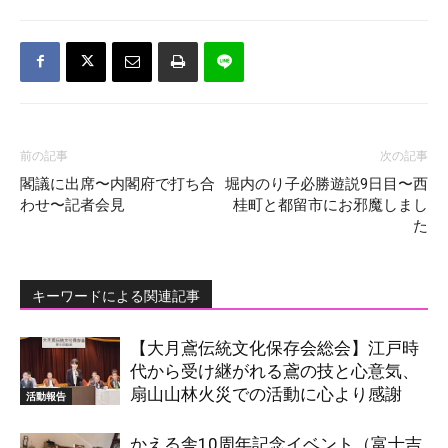
前の記事
次の記事
閣議に出席〜内閣府で打ち合
堀内のり子必勝遊説9日目〜西
わせ〜記者会見
桂町と都留市にお邪魔しまし
た
キーワードによる関連記事
【大月鳶伝統文化保存会総会】江戸時
代から受け継がれる鳶の技と心意気、
扇山山林火災での活動に心より感謝
活動報告
かえる舎10周年記念イベント（富士吉