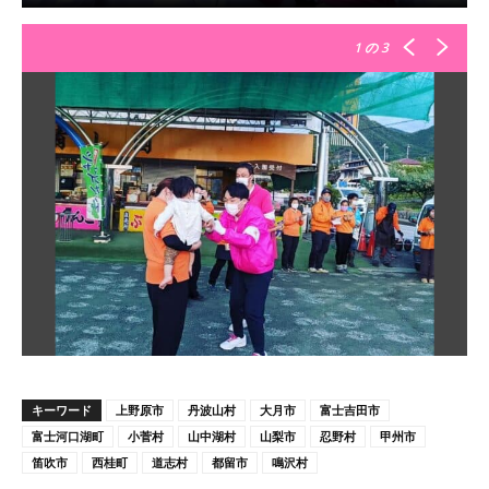
1
の 3
キーワード
上野原市
丹波山村
大月市
富士吉田市
富士河口湖町
小菅村
山中湖村
山梨市
忍野村
甲州市
笛吹市
西桂町
道志村
都留市
鳴沢村