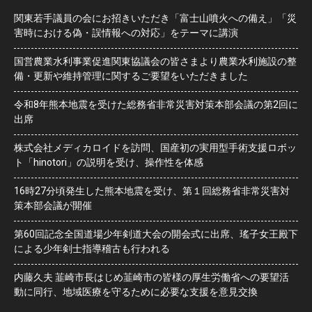
関東若手議員の会にお招きいただき「富士山噴火への備え」「災
害時における偽・誤情報への対応」をテーマに講演
国営農業水利事業促進関東協議会の皆さまより農業水利施設の整
備・更新や維持管理に関するご要望をいただきました
令和8年熊本地震を受けた総務省非常災害対策本部会議の第2回に
出席
株式会社メディカロイドを訪問、国産初の実用型手術支援ロボッ
ト「hinotori」の説明を受け、操作性を体感
16時27分頃発生した熊本地震を受け、第１回総務省非常災害対
策本部会議が開催
第60回記念全国道場少年剣道大会の開会式に出席、瑤子女王殿下
による少年剣士指導稽古も行われる
内藤久夫 韮崎市長はじめ韮崎市の皆様の厚生労働省への要望活
動に同行、地域医療を守るために必要な支援を意見交換