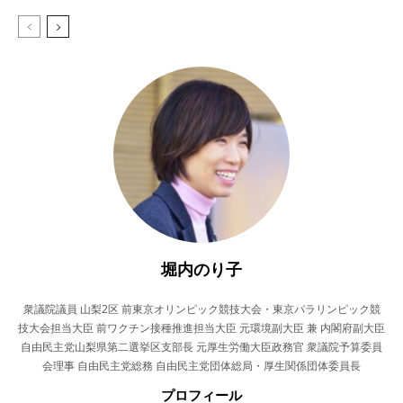
堀内のり子
衆議院議員 山梨2区 前東京オリンピック競技大会・東京パラリンピック競
技大会担当大臣 前ワクチン接種推進担当大臣 元環境副大臣 兼 内閣府副大臣
自由民主党山梨県第二選挙区支部長 元厚生労働大臣政務官 衆議院予算委員
会理事 自由民主党総務 自由民主党団体総局・厚生関係団体委員長
プロフィール