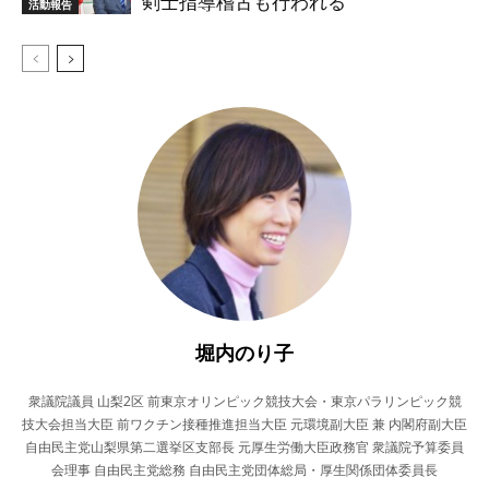
剣士指導稽古も行われる
活動報告
堀内のり子
衆議院議員 山梨2区 前東京オリンピック競技大会・東京パラリンピック競
技大会担当大臣 前ワクチン接種推進担当大臣 元環境副大臣 兼 内閣府副大臣
自由民主党山梨県第二選挙区支部長 元厚生労働大臣政務官 衆議院予算委員
会理事 自由民主党総務 自由民主党団体総局・厚生関係団体委員長