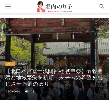
ブログ
活動報告
【北口本宮冨士浅間神社 初申祭】五穀豊
穣と地域繁栄を祈願、未来への希望を感
じさせる鯉のぼり
05/09/2024
428