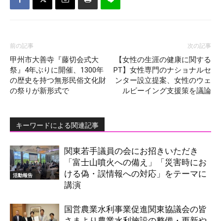
前の記事
次の記事
甲州市大善寺『藤切会式大
【女性の生涯の健康に関する
祭』4年ぶりに開催、1300年
PT】女性専門のナショナルセ
の歴史を持つ無形民俗文化財
ンター設立提案、女性のウェ
の祭りが新形式で
ルビーイング支援策を議論
キーワードによる関連記事
関東若手議員の会にお招きいただき
「富士山噴火への備え」「災害時にお
ける偽・誤情報への対応」をテーマに
活動報告
講演
国営農業水利事業促進関東協議会の皆
さまより農業水利施設の整備・更新や