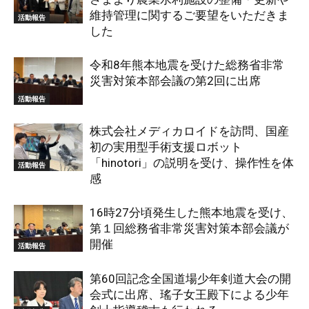
維持管理に関するご要望をいただきま
活動報告
した
令和8年熊本地震を受けた総務省非常
災害対策本部会議の第2回に出席
活動報告
株式会社メディカロイドを訪問、国産
初の実用型手術支援ロボット
「hinotori」の説明を受け、操作性を体
活動報告
感
16時27分頃発生した熊本地震を受け、
第１回総務省非常災害対策本部会議が
開催
活動報告
第60回記念全国道場少年剣道大会の開
会式に出席、瑤子女王殿下による少年