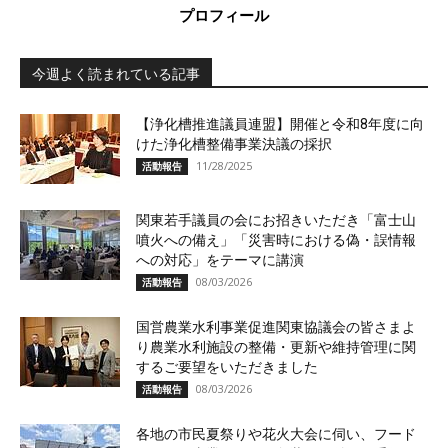
プロフィール
今週よく読まれている記事
【浄化槽推進議員連盟】開催と令和8年度に向
けた浄化槽整備事業決議の採択
11/28/2025
活動報告
関東若手議員の会にお招きいただき「富士山
噴火への備え」「災害時における偽・誤情報
への対応」をテーマに講演
08/03/2026
活動報告
国営農業水利事業促進関東協議会の皆さまよ
り農業水利施設の整備・更新や維持管理に関
するご要望をいただきました
08/03/2026
活動報告
各地の市民夏祭りや花火大会に伺い、フード