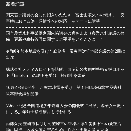
新着記事
関東若手議員の会にお招きいただき「富士山噴火への備え」「災
害時における偽・誤情報への対応」をテーマに講演
国営農業水利事業促進関東協議会の皆さまより農業水利施設の整
備・更新や維持管理に関するご要望をいただきました
令和8年熊本地震を受けた総務省非常災害対策本部会議の第2回に
出席
株式会社メディカロイドを訪問、国産初の実用型手術支援ロボッ
ト「hinotori」の説明を受け、操作性を体感
16時27分頃発生した熊本地震を受け、第１回総務省非常災害対
策本部会議が開催
第60回記念全国道場少年剣道大会の開会式に出席、瑤子女王殿下
による少年剣士指導稽古も行われる
内藤久夫 韮崎市長はじめ韮崎市の皆様の厚生労働省への要望活
動に同行、地域医療を守るために必要な支援を意見交換