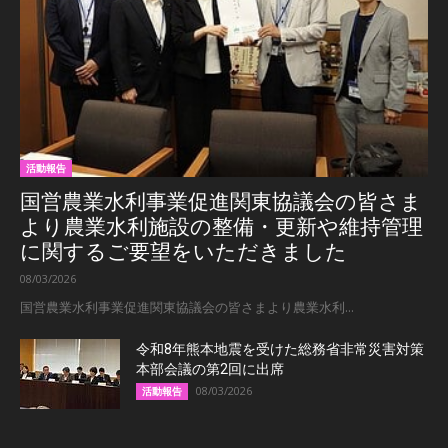
活動報告
国営農業水利事業促進関東協議会の皆さま
より農業水利施設の整備・更新や維持管理
に関するご要望をいただきました
08/03/2026
国営農業水利事業促進関東協議会の皆さまより農業水利...
令和8年熊本地震を受けた総務省非常災害対策
本部会議の第2回に出席
08/03/2026
活動報告