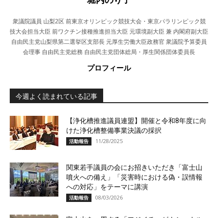
衆議院議員 山梨2区 前東京オリンピック競技大会・東京パラリンピック競
技大会担当大臣 前ワクチン接種推進担当大臣 元環境副大臣 兼 内閣府副大臣
自由民主党山梨県第二選挙区支部長 元厚生労働大臣政務官 衆議院予算委員
会理事 自由民主党総務 自由民主党団体総局・厚生関係団体委員長
プロフィール
今週よく読まれている記事
【浄化槽推進議員連盟】開催と令和8年度に向
けた浄化槽整備事業決議の採択
11/28/2025
活動報告
関東若手議員の会にお招きいただき「富士山
噴火への備え」「災害時における偽・誤情報
への対応」をテーマに講演
08/03/2026
活動報告