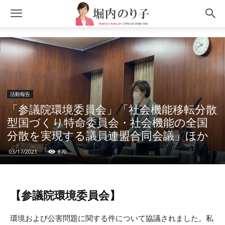
活動報告
「参議院環境委員会」「社会機能移転分散
型国づくり特命委員会・社会機能の全国
分散を実現する議員連盟合同会議」ほか
03/17/2021
870
【参議院環境委員会】
環境および公害問題に関する件について協議されました。私