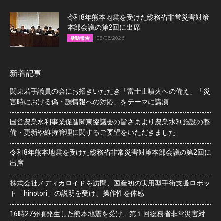
令和8年熊本地震を受けた総務省非常災害対策
本部会議の第2回に出席
08/03/2026
活動報告
新着記事
関東若手議員の会にお招きいただき「富士山噴火への備え」「災
害時における偽・誤情報への対応」をテーマに講演
国営農業水利事業促進関東協議会の皆さまより農業水利施設の整
備・更新や維持管理に関するご要望をいただきました
令和8年熊本地震を受けた総務省非常災害対策本部会議の第2回に
出席
株式会社メディカロイドを訪問、国産初の実用型手術支援ロボッ
ト「hinotori」の説明を受け、操作性を体感
16時27分頃発生した熊本地震を受け、第１回総務省非常災害対