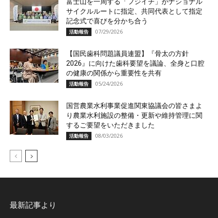
富士山を一周する「フジイチ」がナショナル
サイクルルートに指定、共同代表として指定
記念式で喜びを分かち合う
07/29/2026
活動報告
【国民歯科問題議員連盟】『骨太の方針
2026』に向けた歯科要望を議論、全身と口腔
の健康の関係から重要性を共有
05/24/2026
活動報告
国営農業水利事業促進関東協議会の皆さまよ
り農業水利施設の整備・更新や維持管理に関
するご要望をいただきました
08/03/2026
活動報告
最新記事より