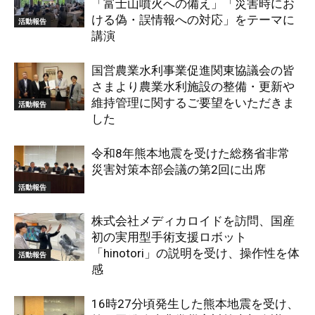
「富士山噴火への備え」「災害時にお
ける偽・誤情報への対応」をテーマに
活動報告
講演
国営農業水利事業促進関東協議会の皆
さまより農業水利施設の整備・更新や
維持管理に関するご要望をいただきま
活動報告
した
令和8年熊本地震を受けた総務省非常
災害対策本部会議の第2回に出席
活動報告
株式会社メディカロイドを訪問、国産
初の実用型手術支援ロボット
「hinotori」の説明を受け、操作性を体
活動報告
感
16時27分頃発生した熊本地震を受け、