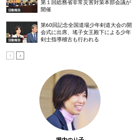
第１回総務省非常災害対策本部会議が
開催
活動報告
第60回記念全国道場少年剣道大会の開
会式に出席、瑤子女王殿下による少年
剣士指導稽古も行われる
活動報告
堀内のり子