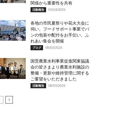
関係から重要性を共有
05/24/2026
活動報告
各地の市民夏祭りや花火大会に
伺い、フードサポート事業でパ
ンの包装や配付をお手伝い、ふ
れあい集会を開催
08/03/2026
ブログ
国営農業水利事業促進関東協議
会の皆さまより農業水利施設の
整備・更新や維持管理に関する
ご要望をいただきました
08/03/2026
活動報告