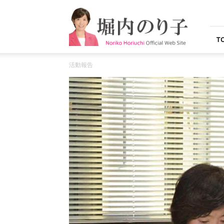
堀
内
の
り
T
子
オ
活動報告
フ
ィ
シ
ャ
ル
ウ
ェ
ブ
サ
イ
ト