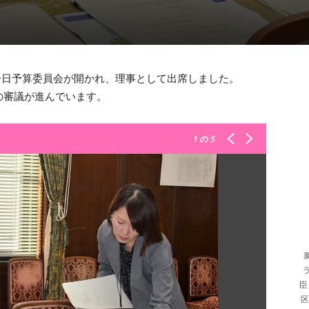
一日予算委員会が開かれ、理事として出席しました。
の審議が進んでいます。
1
の 5
臣
区