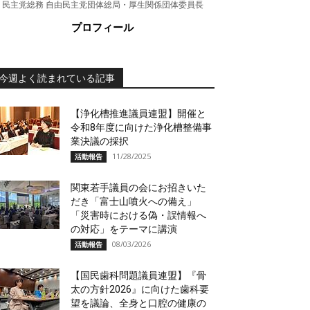
民主党総務 自由民主党団体総局・厚生関係団体委員長
プロフィール
今週よく読まれている記事
【浄化槽推進議員連盟】開催と
令和8年度に向けた浄化槽整備事
業決議の採択
11/28/2025
活動報告
関東若手議員の会にお招きいた
だき「富士山噴火への備え」
「災害時における偽・誤情報へ
の対応」をテーマに講演
08/03/2026
活動報告
【国民歯科問題議員連盟】『骨
太の方針2026』に向けた歯科要
望を議論、全身と口腔の健康の