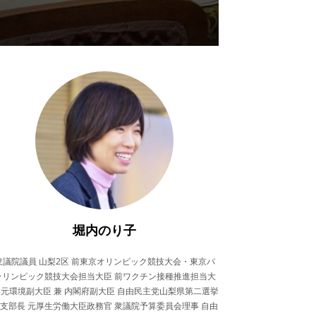
堀内のり子
衆議院議員 山梨2区 前東京オリンピック競技大会・東京パ
ラリンピック競技大会担当大臣 前ワクチン接種推進担当大
 元環境副大臣 兼 内閣府副大臣 自由民主党山梨県第二選挙
支部長 元厚生労働大臣政務官 衆議院予算委員会理事 自由