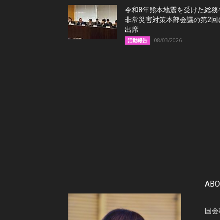
令和8年熊本地震を受けた総務
非常災害対策本部会議の第2回
出席
08/03/2026
活動報告
ABO
国会