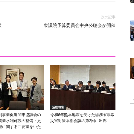
次の記事
候
衆議院予算委員会中央公聴会が開催
活動報告
利事業促進関東協議会の
令和8年熊本地震を受けた総務省非常
農業水利施設の整備・更
災害対策本部会議の第2回に出席
理に関するご要望をいた