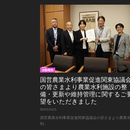
活動報告
国営農業水利事業促進関東協議
の皆さまより農業水利施設の整
備・更新や維持管理に関するご
望をいただきました
08/03/2026
国営農業水利事業促進関東協議会の皆さまより農業
利...