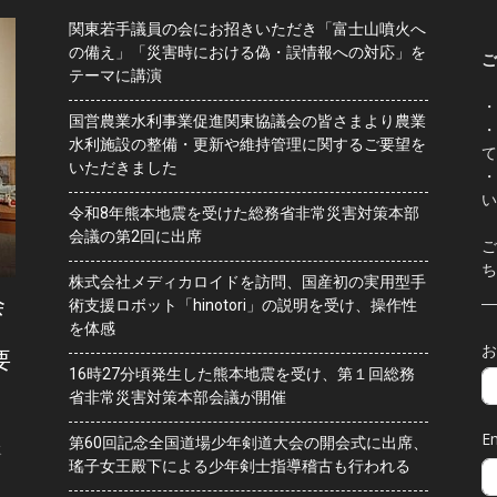
関東若手議員の会にお招きいただき「富士山噴火へ
の備え」「災害時における偽・誤情報への対応」を
ご
テーマに講演
・
国営農業水利事業促進関東協議会の皆さまより農業
・
水利施設の整備・更新や維持管理に関するご要望を
て
いただきました
・
い
令和8年熊本地震を受けた総務省非常災害対策本部
会議の第2回に出席
ご
ち
株式会社メディカロイドを訪問、国産初の実用型手
会
術支援ロボット「hinotori」の説明を受け、操作性
を体感
お
要
16時27分頃発生した熊本地震を受け、第１回総務
省非常災害対策本部会議が開催
Em
第60回記念全国道場少年剣道大会の開会式に出席、
水
瑤子女王殿下による少年剣士指導稽古も行われる