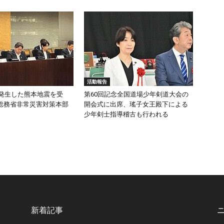
活動報告
頃発生した熊本地震を受
第60回記念全国道場少年剣道大会の
総務省非常災害対策本部
開会式に出席、瑤子女王殿下による
少年剣士指導稽古も行われる
新着記事