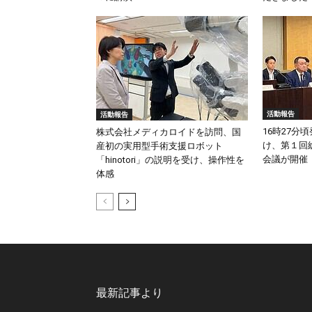
活動報告
活動報告
16時27分
株式会社メディカロイドを訪問、国
け、第１回
産初の実用型手術支援ロボット
会議が開催
「hinotori」の説明を受け、操作性を
体感
最新記事より