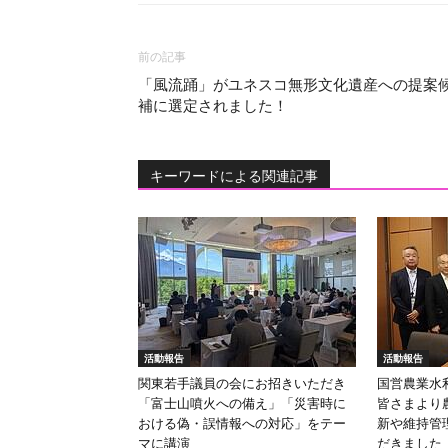
前の記事
「風流踊」がユネスコ無形文化遺産への提案
補に選定されました！
キーワードによる関連記事
活動報告
活動報告
関東若手議員の会にお招きいただき
国営農業水
「富士山噴火への備え」「災害時に
皆さまより
おける偽・誤情報への対応」をテー
新や維持管
マに講演
だきました