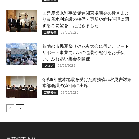
国営農業水利事業促進関東協議会の皆さまよ
り農業水利施設の整備・更新や維持管理に関
するご要望をいただきました
08/03/2026
活動報告
各地の市民夏祭りや花火大会に伺い、フード
サポート事業でパンの包装や配付をお手伝
い、ふれあい集会を開催
08/03/2026
ブログ
令和8年熊本地震を受けた総務省非常災害対策
本部会議の第2回に出席
08/03/2026
活動報告