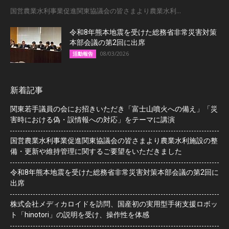
国営農業水利事業促進関東協議会の皆さまより農業水利...
令和8年熊本地震を受けた総務省非常災害対策
本部会議の第2回に出席
08/03/2026
活動報告
新着記事
関東若手議員の会にお招きいただき「富士山噴火への備え」「災
害時における偽・誤情報への対応」をテーマに講演
国営農業水利事業促進関東協議会の皆さまより農業水利施設の整
備・更新や維持管理に関するご要望をいただきました
令和8年熊本地震を受けた総務省非常災害対策本部会議の第2回に
出席
株式会社メディカロイドを訪問、国産初の実用型手術支援ロボッ
ト「hinotori」の説明を受け、操作性を体感