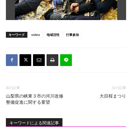
キーワード
video
地域活性
行事参加
前の記事
次の記事
山梨県の峡東３市の河川改修
大目桜まつり
整備促進に関する要望
キーワードによる関連記事