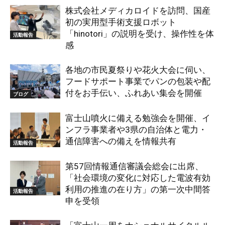
株式会社メディカロイドを訪問、国産
初の実用型手術支援ロボット
「hinotori」の説明を受け、操作性を体
活動報告
感
各地の市民夏祭りや花火大会に伺い、
フードサポート事業でパンの包装や配
付をお手伝い、ふれあい集会を開催
ブログ
富士山噴火に備える勉強会を開催、イ
ンフラ事業者や3県の自治体と電力・
通信障害への備えを情報共有
活動報告
第57回情報通信審議会総会に出席、
「社会環境の変化に対応した電波有効
利用の推進の在り方」の第一次中間答
活動報告
申を受領