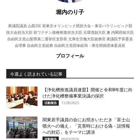
堀内のり子
衆議院議員 山梨2区 前東京オリンピック競技大会・東京パラリンピック競
技大会担当大臣 前ワクチン接種推進担当大臣 元環境副大臣 兼 内閣府副大臣
自由民主党山梨県第二選挙区支部長 元厚生労働大臣政務官 衆議院予算委員
会理事 自由民主党総務 自由民主党団体総局・厚生関係団体委員長
プロフィール
今週よく読まれている記事
【浄化槽推進議員連盟】開催と令和8年度に向
けた浄化槽整備事業決議の採択
11/28/2025
活動報告
関東若手議員の会にお招きいただき「富士山
噴火への備え」「災害時における偽・誤情報
への対応」をテーマに講演
08/03/2026
活動報告