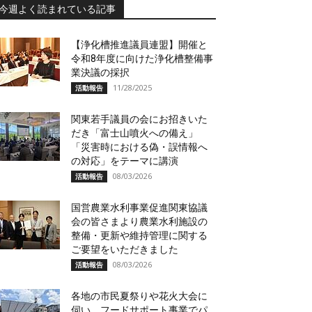
今週よく読まれている記事
【浄化槽推進議員連盟】開催と
令和8年度に向けた浄化槽整備事
業決議の採択
11/28/2025
活動報告
関東若手議員の会にお招きいた
だき「富士山噴火への備え」
「災害時における偽・誤情報へ
の対応」をテーマに講演
08/03/2026
活動報告
国営農業水利事業促進関東協議
会の皆さまより農業水利施設の
整備・更新や維持管理に関する
ご要望をいただきました
08/03/2026
活動報告
各地の市民夏祭りや花火大会に
伺い、フードサポート事業でパ