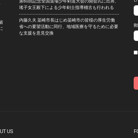
第60回記念全国道場少年剣道大会の開会式に出席、
水
瑤子女王殿下による少年剣士指導稽古も行われる
内藤久夫 韮崎市長はじめ韮崎市の皆様の厚生労働
省
郵
省への要望活動に同行、地域医療を守るために必要
に
な支援を意見交換
UT US
F