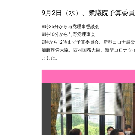
9月2日（水）、衆議院予算委
8時25分から与党理事懇談会
8時40分から与野党理事会
9時から12時まで予算委員会、新型コロナ感
加藤厚労大臣、西村国務大臣、新型コロナウ
ました。