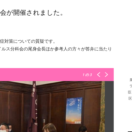
員会が開催されました。
染症対策についての質疑です。
イルス分科会の尾身会長ほか参考人の方々が答弁に当たり
1
の 3
臣
区