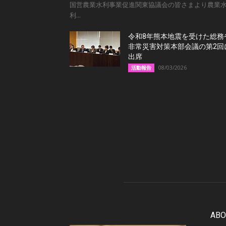
国営農業水利事業促進関東協議会の皆さまより農業
利...
令和8年熊本地震を受けた総務
非常災害対策本部会議の第2回
出席
08/03/2026
活動報告
ABO