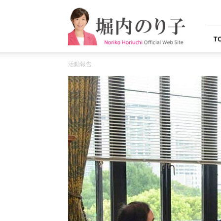
堀
内
の
り
T
子
オ
活動報告
フ
ィ
シ
ャ
ル
ウ
ェ
ブ
サ
イ
ト