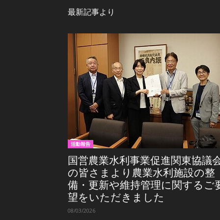
最新記事より
活動報告
国営農業水利事業促進関東協議
の皆さまより農業水利施設の整
備・更新や維持管理に関するご
望をいただきました
08/03/2026