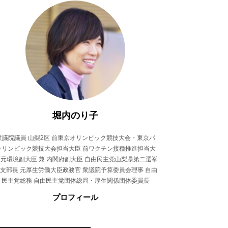
堀内のり子
衆議院議員 山梨2区 前東京オリンピック競技大会・東京パ
ラリンピック競技大会担当大臣 前ワクチン接種推進担当大
 元環境副大臣 兼 内閣府副大臣 自由民主党山梨県第二選挙
支部長 元厚生労働大臣政務官 衆議院予算委員会理事 自由
民主党総務 自由民主党団体総局・厚生関係団体委員長
プロフィール