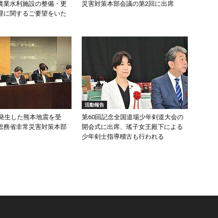
農業水利施設の整備・更
災害対策本部会議の第2回に出席
理に関するご要望をいた
活動報告
頃発生した熊本地震を受
第60回記念全国道場少年剣道大会の
総務省非常災害対策本部
開会式に出席、瑤子女王殿下による
少年剣士指導稽古も行われる