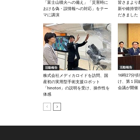
「富士山噴火への備え」「災害時に
皆さまより
おける偽・誤情報への対応」をテー
新や維持管
マに講演
だきました
活動報告
活動報告
16時27分
株式会社メディカロイドを訪問、国
け、第１回
産初の実用型手術支援ロボット
会議が開催
「hinotori」の説明を受け、操作性を
体感