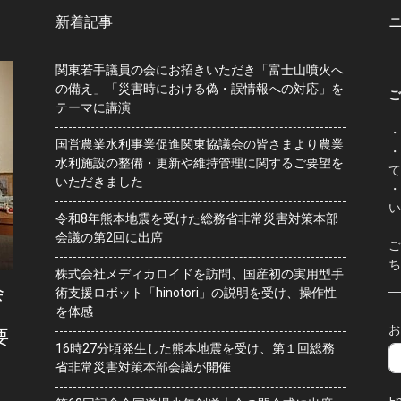
新着記事
関東若手議員の会にお招きいただき「富士山噴火へ
の備え」「災害時における偽・誤情報への対応」を
ご
テーマに講演
・
国営農業水利事業促進関東協議会の皆さまより農業
・
水利施設の整備・更新や維持管理に関するご要望を
て
いただきました
・
い
令和8年熊本地震を受けた総務省非常災害対策本部
会議の第2回に出席
ご
ち
株式会社メディカロイドを訪問、国産初の実用型手
会
術支援ロボット「hinotori」の説明を受け、操作性
を体感
お
要
16時27分頃発生した熊本地震を受け、第１回総務
省非常災害対策本部会議が開催
Em