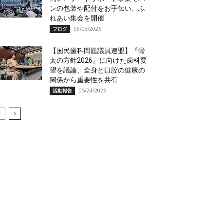
ンの包装や配付をお手伝い、ふ
れあい集会を開催
08/03/2026
ブログ
【国民歯科問題議員連盟】『骨
太の方針2026』に向けた歯科要
望を議論、全身と口腔の健康の
関係から重要性を共有
05/24/2026
活動報告