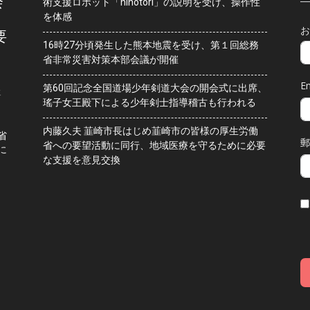
会
術支援ロボット「hinotori」の説明を受け、操作性
を体感
お
要
16時27分頃発生した熊本地震を受け、第１回総務
省非常災害対策本部会議が開催
Em
第60回記念全国道場少年剣道大会の開会式に出席、
水
瑤子女王殿下による少年剣士指導稽古も行われる
内藤久夫 韮崎市長はじめ韮崎市の皆様の厚生労働
省
郵
省への要望活動に同行、地域医療を守るために必要
に
な支援を意見交換