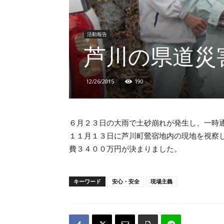
活動報告
芦川の県道災
12/26/2015
190
６月２３日の大雨で土砂崩れが発生し、一時
１１月１３日に芦川町鶯宿地内の現地を視察
費３４００万円が決まりました。
キーワード
安心・安全
現場主義