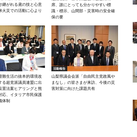
け継がれる鳶の技と心意
席、誰にとっても分かりやすい標
林火災での活動に心より
識・標示、山間部・災害時の安全確
保の要
活動報告
避難生活の抜本的環境改
山梨県議会会派「自由民主党政風や
する超党派議員連盟に出
まなし」の皆さまが来訪、今後の災
設置法案ヒアリングと熊
害対策に向けた課題共有
対応、イタリア市民保護
備体制