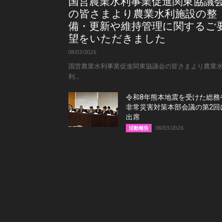
国営農業水利事業促進関東協議
の皆さまより農業水利施設の整
備・更新や維持管理に関するご
望をいただきました
08/03/2026
国営農業水利事業促進関東協議会の皆さまより農業
利...
令和8年熊本地震を受けた総務
非常災害対策本部会議の第2回
出席
08/03/2026
活動報告