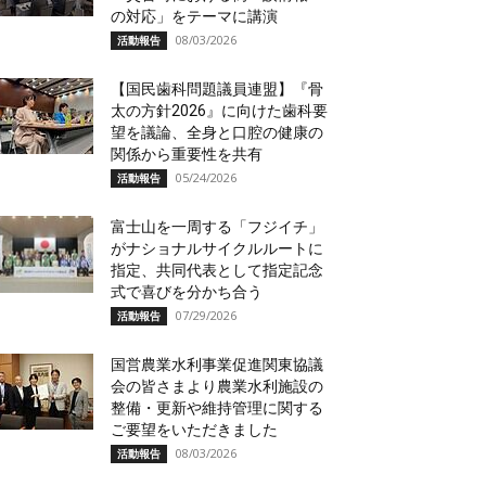
の対応」をテーマに講演
08/03/2026
活動報告
【国民歯科問題議員連盟】『骨
太の方針2026』に向けた歯科要
望を議論、全身と口腔の健康の
関係から重要性を共有
05/24/2026
活動報告
富士山を一周する「フジイチ」
がナショナルサイクルルートに
指定、共同代表として指定記念
式で喜びを分かち合う
07/29/2026
活動報告
国営農業水利事業促進関東協議
会の皆さまより農業水利施設の
整備・更新や維持管理に関する
ご要望をいただきました
08/03/2026
活動報告