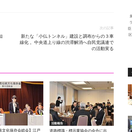
次の記事
臣
区
知
新たな「小仏トンネル」建設と調布からの３車
線化 。中央道上り線の渋滞解消へ自民党議連で
の活動実る
活動報告
統文化保存会総会】江戸
道路標識・標示業協会の会合に出