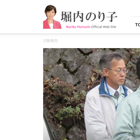
堀
内
の
り
T
子
オ
活動報告
フ
ィ
シ
ャ
ル
ウ
ェ
ブ
サ
イ
ト