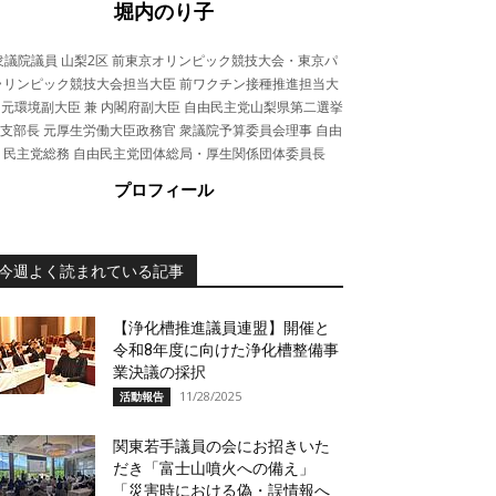
堀内のり子
衆議院議員 山梨2区 前東京オリンピック競技大会・東京パ
ラリンピック競技大会担当大臣 前ワクチン接種推進担当大
 元環境副大臣 兼 内閣府副大臣 自由民主党山梨県第二選挙
支部長 元厚生労働大臣政務官 衆議院予算委員会理事 自由
民主党総務 自由民主党団体総局・厚生関係団体委員長
プロフィール
今週よく読まれている記事
【浄化槽推進議員連盟】開催と
令和8年度に向けた浄化槽整備事
業決議の採択
11/28/2025
活動報告
関東若手議員の会にお招きいた
だき「富士山噴火への備え」
「災害時における偽・誤情報へ