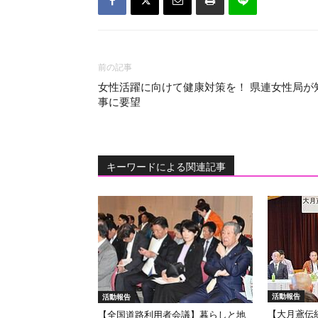
前の記事
女性活躍に向けて健康対策を！ 県連女性局が
事に要望
キーワードによる関連記事
活動報告
活動報告
【大月鳶伝
【全国道路利用者会議】暮らしと地