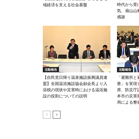
時代から受
域経済を支える社会基盤
気、扇山山
感謝
活動報告
活動報告
【自民党日帰り温泉施設振興議員連
「避難所と
盟】全国温浴施設協会副会長より入
善」を実現
浴税の現状や災害時における温浴施
席、防災庁
設の役割についての説明
本市の災害
局による整