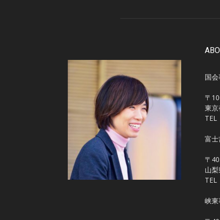
ABO
国会
〒10
東京
TEL
富士
〒40
山梨
TEL
峡東