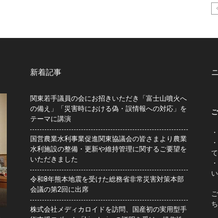
新着記事
関東若手議員の会にお招きいただき「富士山噴火へ
の備え」「災害時における偽・誤情報への対応」を
ご
テーマに講演
・
国営農業水利事業促進関東協議会の皆さまより農業
・
水利施設の整備・更新や維持管理に関するご要望を
て
いただきました
・
い
令和8年熊本地震を受けた総務省非常災害対策本部
会議の第2回に出席
ご
ち
株式会社メディカロイドを訪問、国産初の実用型手