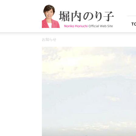
堀
内
の
り
T
子
オ
お知らせ
フ
ィ
シ
ャ
ル
ウ
ェ
ブ
サ
イ
ト