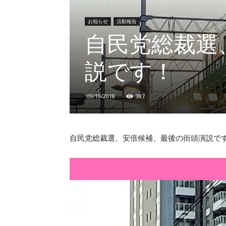
お知らせ
活動報告
自民党総裁選
説です！
09/19/2018
387
自民党総裁選、安倍候補、最後の街頭演説で