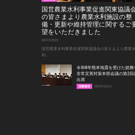
国営農業水利事業促進関東協議
の皆さまより農業水利施設の整
備・更新や維持管理に関するご
望をいただきました
08/03/2026
国営農業水利事業促進関東協議会の皆さまより農業
利...
令和8年熊本地震を受けた総務
非常災害対策本部会議の第2回
出席
08/03/2026
活動報告