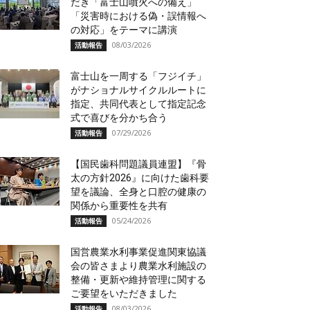
だき「富士山噴火への備え」
「災害時における偽・誤情報へ
の対応」をテーマに講演
08/03/2026
活動報告
富士山を一周する「フジイチ」
がナショナルサイクルルートに
指定、共同代表として指定記念
式で喜びを分かち合う
07/29/2026
活動報告
【国民歯科問題議員連盟】『骨
太の方針2026』に向けた歯科要
望を議論、全身と口腔の健康の
関係から重要性を共有
05/24/2026
活動報告
国営農業水利事業促進関東協議
会の皆さまより農業水利施設の
整備・更新や維持管理に関する
ご要望をいただきました
08/03/2026
活動報告