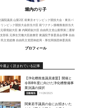
堀内のり子
衆議院議員 山梨2区 前東京オリンピック競技大会・東京パ
ラリンピック競技大会担当大臣 前ワクチン接種推進担当大
 元環境副大臣 兼 内閣府副大臣 自由民主党山梨県第二選挙
支部長 元厚生労働大臣政務官 衆議院予算委員会理事 自由
民主党総務 自由民主党団体総局・厚生関係団体委員長
プロフィール
今週よく読まれている記事
【浄化槽推進議員連盟】開催と
令和8年度に向けた浄化槽整備事
業決議の採択
11/28/2025
活動報告
関東若手議員の会にお招きいた