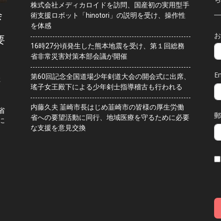
株式会社メディカロイドを訪問、国産初の実用型手
会
術支援ロボット「hinotori」の説明を受け、操作性
を体感
お
要
16時27分頃発生した熊本地震を受け、第１回総務
省非常災害対策本部会議が開催
Em
第60回記念全国道場少年剣道大会の開会式に出席、
水
瑤子女王殿下による少年剣士指導稽古も行われる
内藤久夫 韮崎市長はじめ韮崎市の皆様の厚生労働
省
郵
省への要望活動に同行、地域医療を守るために必要
に
な支援を意見交換