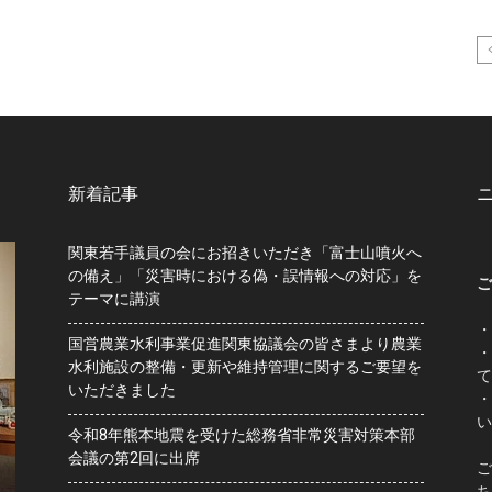
新着記事
関東若手議員の会にお招きいただき「富士山噴火へ
の備え」「災害時における偽・誤情報への対応」を
ご
テーマに講演
・
国営農業水利事業促進関東協議会の皆さまより農業
・
水利施設の整備・更新や維持管理に関するご要望を
て
いただきました
・
い
令和8年熊本地震を受けた総務省非常災害対策本部
会議の第2回に出席
ご
ち