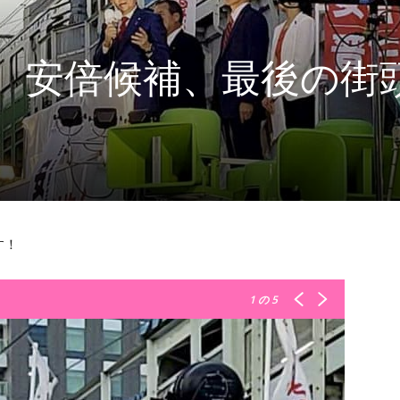
、安倍候補、最後の街
す！
1
の 5