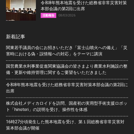
令和8年熊本地震を受けた総務省非常災害対策
本部会議の第2回に出席
08/03/2026
活動報告
新着記事
関東若手議員の会にお招きいただき「富士山噴火への備え」「災
害時における偽・誤情報への対応」をテーマに講演
国営農業水利事業促進関東協議会の皆さまより農業水利施設の整
備・更新や維持管理に関するご要望をいただきました
令和8年熊本地震を受けた総務省非常災害対策本部会議の第2回に
出席
株式会社メディカロイドを訪問、国産初の実用型手術支援ロボッ
ト「hinotori」の説明を受け、操作性を体感
16時27分頃発生した熊本地震を受け、第１回総務省非常災害対
策本部会議が開催