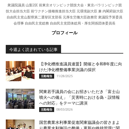
衆議院議員 山梨2区 前東京オリンピック競技大会・東京パラリンピック競
技大会担当大臣 前ワクチン接種推進担当大臣 元環境副大臣 兼 内閣府副大臣
自由民主党山梨県第二選挙区支部長 元厚生労働大臣政務官 衆議院予算委員
会理事 自由民主党総務 自由民主党団体総局・厚生関係団体委員長
プロフィール
今週よく読まれている記事
【浄化槽推進議員連盟】開催と令和8年度に向
けた浄化槽整備事業決議の採択
11/28/2025
活動報告
関東若手議員の会にお招きいただき「富士山
噴火への備え」「災害時における偽・誤情報
への対応」をテーマに講演
08/03/2026
活動報告
国営農業水利事業促進関東協議会の皆さまよ
り農業水利施設の整備・更新や維持管理に関