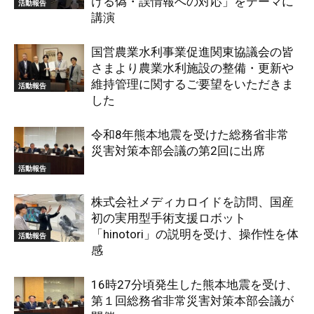
ける偽・誤情報への対応」をテーマに
活動報告
講演
国営農業水利事業促進関東協議会の皆
さまより農業水利施設の整備・更新や
維持管理に関するご要望をいただきま
活動報告
した
令和8年熊本地震を受けた総務省非常
災害対策本部会議の第2回に出席
活動報告
株式会社メディカロイドを訪問、国産
初の実用型手術支援ロボット
「hinotori」の説明を受け、操作性を体
活動報告
感
16時27分頃発生した熊本地震を受け、
第１回総務省非常災害対策本部会議が