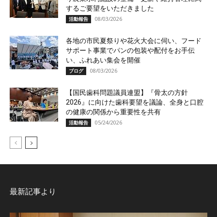
するご要望をいただきました
08/03/2026
活動報告
各地の市民夏祭りや花火大会に伺い、フード
サポート事業でパンの包装や配付をお手伝
い、ふれあい集会を開催
08/03/2026
ブログ
【国民歯科問題議員連盟】『骨太の方針
2026』に向けた歯科要望を議論、全身と口腔
の健康の関係から重要性を共有
05/24/2026
活動報告
最新記事より