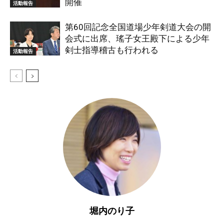
開催
活動報告
第60回記念全国道場少年剣道大会の開
会式に出席、瑤子女王殿下による少年
剣士指導稽古も行われる
活動報告
堀内のり子