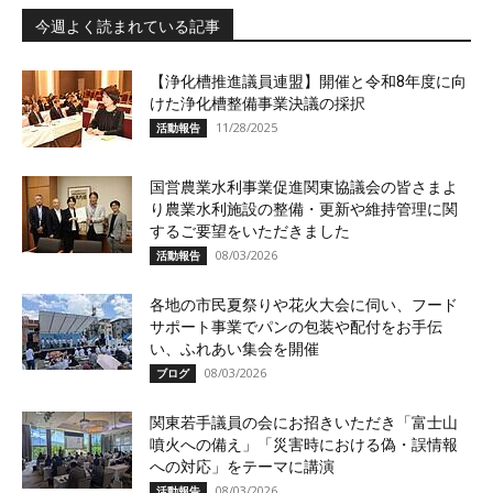
今週よく読まれている記事
【浄化槽推進議員連盟】開催と令和8年度に向
けた浄化槽整備事業決議の採択
11/28/2025
活動報告
国営農業水利事業促進関東協議会の皆さまよ
り農業水利施設の整備・更新や維持管理に関
するご要望をいただきました
08/03/2026
活動報告
各地の市民夏祭りや花火大会に伺い、フード
サポート事業でパンの包装や配付をお手伝
い、ふれあい集会を開催
08/03/2026
ブログ
関東若手議員の会にお招きいただき「富士山
噴火への備え」「災害時における偽・誤情報
への対応」をテーマに講演
08/03/2026
活動報告