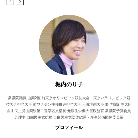
堀内のり子
衆議院議員 山梨2区 前東京オリンピック競技大会・東京パラリンピック競
技大会担当大臣 前ワクチン接種推進担当大臣 元環境副大臣 兼 内閣府副大臣
自由民主党山梨県第二選挙区支部長 元厚生労働大臣政務官 衆議院予算委員
会理事 自由民主党総務 自由民主党団体総局・厚生関係団体委員長
プロフィール