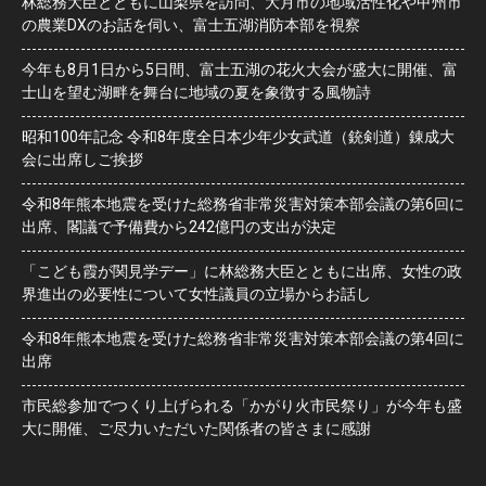
林総務大臣とともに山梨県を訪問、大月市の地域活性化や甲州市
の農業DXのお話を伺い、富士五湖消防本部を視察
今年も8月1日から5日間、富士五湖の花火大会が盛大に開催、富
士山を望む湖畔を舞台に地域の夏を象徴する風物詩
昭和100年記念 令和8年度全日本少年少女武道（銃剣道）錬成大
会に出席しご挨拶
令和8年熊本地震を受けた総務省非常災害対策本部会議の第6回に
出席、閣議で予備費から242億円の支出が決定
「こども霞が関見学デー」に林総務大臣とともに出席、女性の政
界進出の必要性について女性議員の立場からお話し
令和8年熊本地震を受けた総務省非常災害対策本部会議の第4回に
出席
市民総参加でつくり上げられる「かがり火市民祭り」が今年も盛
大に開催、ご尽力いただいた関係者の皆さまに感謝