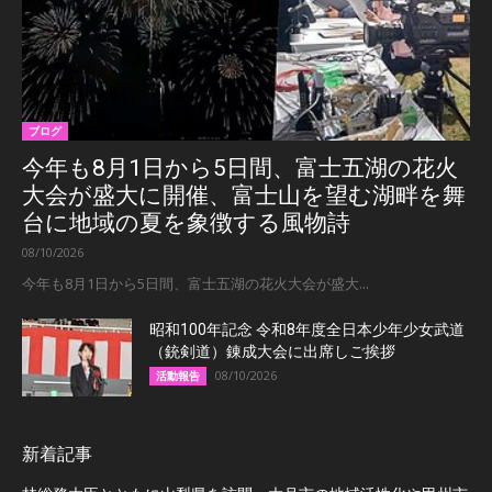
ブログ
今年も8月1日から5日間、富士五湖の花火
大会が盛大に開催、富士山を望む湖畔を舞
台に地域の夏を象徴する風物詩
08/10/2026
今年も8月1日から5日間、富士五湖の花火大会が盛大...
昭和100年記念 令和8年度全日本少年少女武道
（銃剣道）錬成大会に出席しご挨拶
08/10/2026
活動報告
新着記事