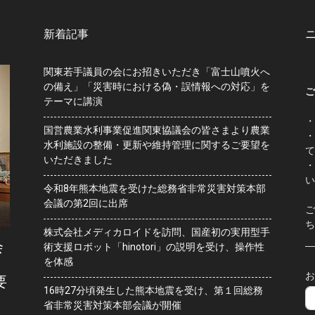
新着記事
関東若手議員の会にお招きいただき「富士山噴火へ
の備え」「災害時における偽・誤情報への対応」を
ご
テーマに講演
・
国営農業水利事業促進関東協議会の皆さまより農業
・
水利施設の整備・更新や維持管理に関するご要望を
て
いただきました
・
い
令和8年熊本地震を受けた総務省非常災害対策本部
会議の第2回に出席
ご
ち
株式会社メディカロイドを訪問、国産初の実用型手
会
術支援ロボット「hinotori」の説明を受け、操作性
を体感
お
要
16時27分頃発生した熊本地震を受け、第１回総務
省非常災害対策本部会議が開催