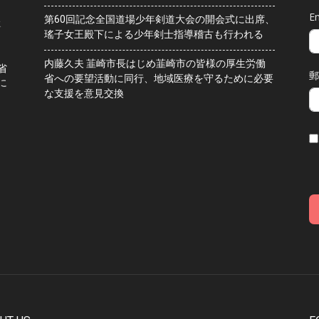
Em
第60回記念全国道場少年剣道大会の開会式に出席、
水
瑤子女王殿下による少年剣士指導稽古も行われる
内藤久夫 韮崎市長はじめ韮崎市の皆様の厚生労働
省
郵
省への要望活動に同行、地域医療を守るために必要
に
な支援を意見交換