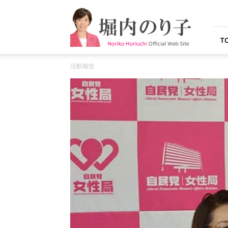
堀
内
の
り
T
子
オ
活動報告
フ
ィ
シ
ャ
ル
ウ
ェ
ブ
サ
イ
ト