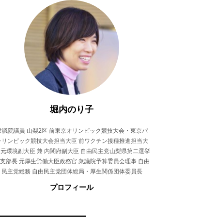
堀内のり子
衆議院議員 山梨2区 前東京オリンピック競技大会・東京パ
ラリンピック競技大会担当大臣 前ワクチン接種推進担当大
 元環境副大臣 兼 内閣府副大臣 自由民主党山梨県第二選挙
支部長 元厚生労働大臣政務官 衆議院予算委員会理事 自由
民主党総務 自由民主党団体総局・厚生関係団体委員長
プロフィール