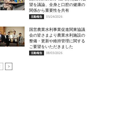
望を議論、全身と口腔の健康の
関係から重要性を共有
05/24/2026
活動報告
国営農業水利事業促進関東協議
会の皆さまより農業水利施設の
整備・更新や維持管理に関する
ご要望をいただきました
08/03/2026
活動報告