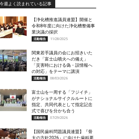
今週よく読まれている記事
【浄化槽推進議員連盟】開催と
令和8年度に向けた浄化槽整備事
業決議の採択
11/28/2025
活動報告
関東若手議員の会にお招きいた
だき「富士山噴火への備え」
「災害時における偽・誤情報へ
の対応」をテーマに講演
08/03/2026
活動報告
富士山を一周する「フジイチ」
がナショナルサイクルルートに
指定、共同代表として指定記念
式で喜びを分かち合う
07/29/2026
活動報告
【国民歯科問題議員連盟】『骨
太の方針2026』に向けた歯科要