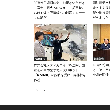
関東若手議員の会にお招きいただき
国営農業水
「富士山噴火への備え」「災害時に
皆さまより
おける偽・誤情報への対応」をテー
新や維持管
マに講演
だきました
活動報告
活動報告
16時27分
株式会社メディカロイドを訪問、国
け、第１回
産初の実用型手術支援ロボット
会議が開催
「hinotori」の説明を受け、操作性を
体感