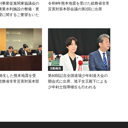
利事業促進関東協議会の
令和8年熊本地震を受けた総務省非常
農業水利施設の整備・更
災害対策本部会議の第2回に出席
理に関するご要望をいた
活動報告
頃発生した熊本地震を受
第60回記念全国道場少年剣道大会の
総務省非常災害対策本部
開会式に出席、瑤子女王殿下による
少年剣士指導稽古も行われる