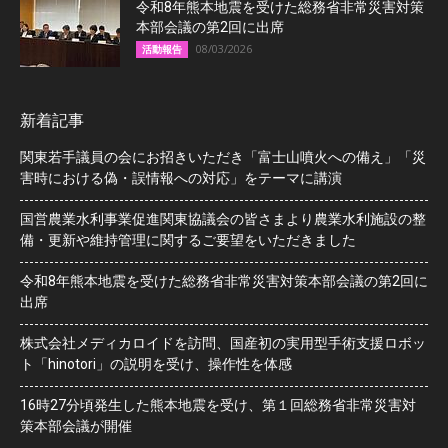
令和8年熊本地震を受けた総務省非常災害対策
本部会議の第2回に出席
08/03/2026
活動報告
新着記事
関東若手議員の会にお招きいただき「富士山噴火への備え」「災
害時における偽・誤情報への対応」をテーマに講演
国営農業水利事業促進関東協議会の皆さまより農業水利施設の整
備・更新や維持管理に関するご要望をいただきました
令和8年熊本地震を受けた総務省非常災害対策本部会議の第2回に
出席
株式会社メディカロイドを訪問、国産初の実用型手術支援ロボッ
ト「hinotori」の説明を受け、操作性を体感
16時27分頃発生した熊本地震を受け、第１回総務省非常災害対
策本部会議が開催