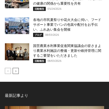
の健康の関係から重要性を共有
05/24/2026
活動報告
各地の市民夏祭りや花火大会に伺い、フード
サポート事業でパンの包装や配付をお手伝
い、ふれあい集会を開催
08/03/2026
ブログ
国営農業水利事業促進関東協議会の皆さまよ
り農業水利施設の整備・更新や維持管理に関
するご要望をいただきました
08/03/2026
活動報告
最新記事より