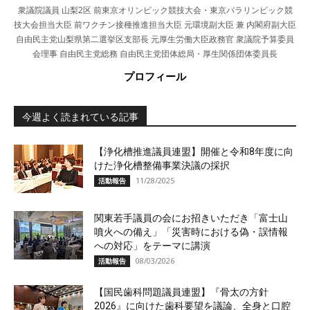
衆議院議員 山梨2区 前東京オリンピック競技大会・東京パラリンピック競
技大会担当大臣 前ワクチン接種推進担当大臣 元環境副大臣 兼 内閣府副大臣
自由民主党山梨県第二選挙区支部長 元厚生労働大臣政務官 衆議院予算委員
会理事 自由民主党総務 自由民主党団体総局・厚生関係団体委員長
プロフィール
今週よく読まれている記事
【浄化槽推進議員連盟】開催と令和8年度に向
けた浄化槽整備事業決議の採択
11/28/2025
活動報告
関東若手議員の会にお招きいただき「富士山
噴火への備え」「災害時における偽・誤情報
への対応」をテーマに講演
08/03/2026
活動報告
【国民歯科問題議員連盟】『骨太の方針
2026』に向けた歯科要望を議論、全身と口腔