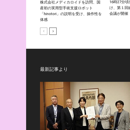
16時27分
株式会社メディカロイドを訪問、国
け、第１回
産初の実用型手術支援ロボット
会議が開催
「hinotori」の説明を受け、操作性を
体感
最新記事より