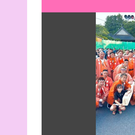
再
生
す
る