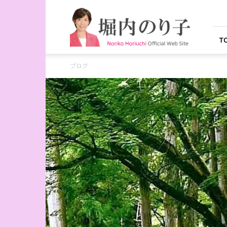
堀
内
の
り
T
子
オ
ブログ
フ
ィ
シ
ャ
ル
ウ
ェ
ブ
サ
イ
ト