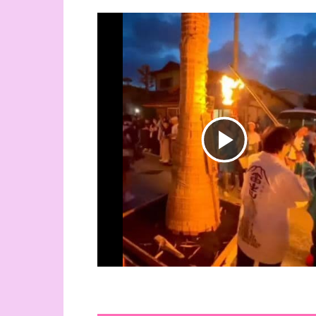
ビ
デ
オ
を