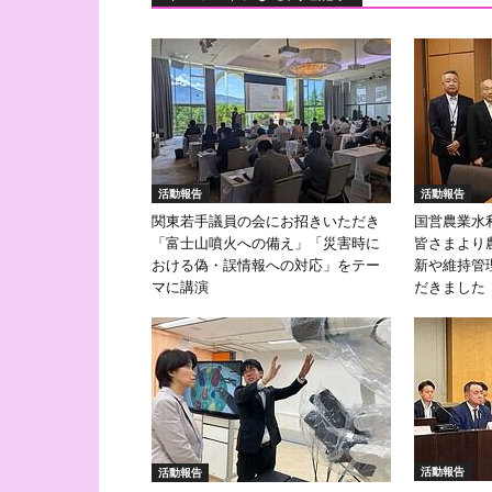
活動報告
活動報告
関東若手議員の会にお招きいただき
国営農業水
「富士山噴火への備え」「災害時に
皆さまより
おける偽・誤情報への対応」をテー
新や維持管
マに講演
だきました
活動報告
活動報告