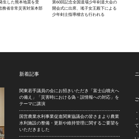
頃発生した熊本地震を受
第60回記念全国道場少年剣道大会の
総務省非常災害対策本部
開会式に出席、瑤子女王殿下による
少年剣士指導稽古も行われる
新着記事
関東若手議員の会にお招きいただき「富士山噴火へ
の備え」「災害時における偽・誤情報への対応」を
ご
テーマに講演
・
国営農業水利事業促進関東協議会の皆さまより農業
・
水利施設の整備・更新や維持管理に関するご要望を
て
いただきました
・
い