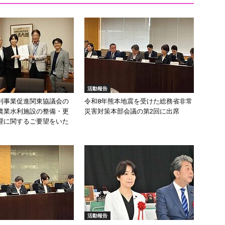
活動報告
利事業促進関東協議会の
令和8年熊本地震を受けた総務省非常
農業水利施設の整備・更
災害対策本部会議の第2回に出席
理に関するご要望をいた
活動報告