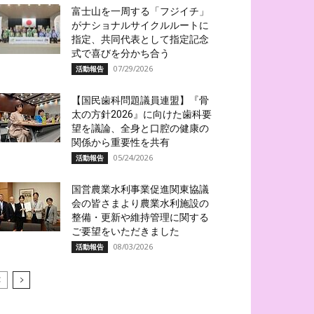
富士山を一周する「フジイチ」
がナショナルサイクルルートに
指定、共同代表として指定記念
式で喜びを分かち合う
07/29/2026
活動報告
【国民歯科問題議員連盟】『骨
太の方針2026』に向けた歯科要
望を議論、全身と口腔の健康の
関係から重要性を共有
05/24/2026
活動報告
国営農業水利事業促進関東協議
会の皆さまより農業水利施設の
整備・更新や維持管理に関する
ご要望をいただきました
08/03/2026
活動報告