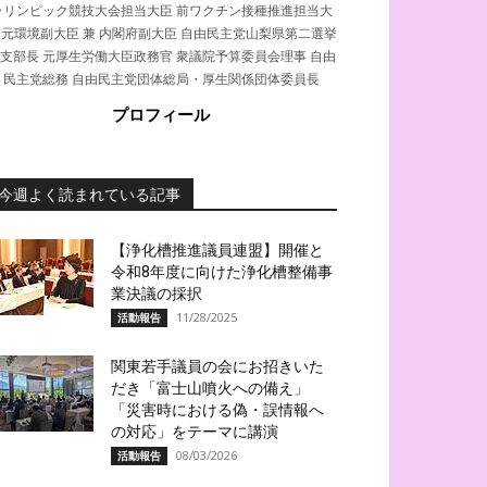
ラリンピック競技大会担当大臣 前ワクチン接種推進担当大
 元環境副大臣 兼 内閣府副大臣 自由民主党山梨県第二選挙
支部長 元厚生労働大臣政務官 衆議院予算委員会理事 自由
民主党総務 自由民主党団体総局・厚生関係団体委員長
プロフィール
今週よく読まれている記事
【浄化槽推進議員連盟】開催と
令和8年度に向けた浄化槽整備事
業決議の採択
11/28/2025
活動報告
関東若手議員の会にお招きいた
だき「富士山噴火への備え」
「災害時における偽・誤情報へ
の対応」をテーマに講演
08/03/2026
活動報告