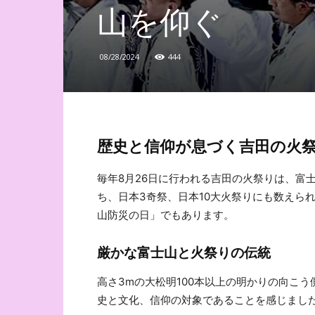
山を仰ぐ
08/28/2024
444
歴史と信仰が息づく吉田の火
毎年8月26日に行われる吉田の火祭りは、富
ち、日本3奇祭、日本10大火祭りにも数えら
山防災の日」でもあります。
厳かな富士山と火祭りの伝統
高さ3mの大松明100本以上の明かりの向こ
史と文化、信仰の対象であることを感じまし