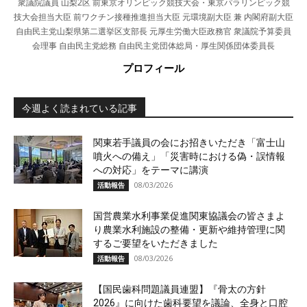
衆議院議員 山梨2区 前東京オリンピック競技大会・東京パラリンピック競
技大会担当大臣 前ワクチン接種推進担当大臣 元環境副大臣 兼 内閣府副大臣
自由民主党山梨県第二選挙区支部長 元厚生労働大臣政務官 衆議院予算委員
会理事 自由民主党総務 自由民主党団体総局・厚生関係団体委員長
プロフィール
今週よく読まれている記事
関東若手議員の会にお招きいただき「富士山
噴火への備え」「災害時における偽・誤情報
への対応」をテーマに講演
08/03/2026
活動報告
国営農業水利事業促進関東協議会の皆さまよ
り農業水利施設の整備・更新や維持管理に関
するご要望をいただきました
08/03/2026
活動報告
【国民歯科問題議員連盟】『骨太の方針
2026』に向けた歯科要望を議論、全身と口腔