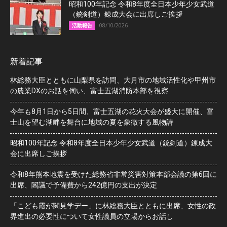
昭和100年記念 令和8年度全日本少年少女武道
（銃剣道）錬成大会に出席しご挨拶
08/10/2026
活動報告
新着記事
林総務大臣とともに山梨県を訪問、大月市の地域活性化や甲州市
の農業DXのお話を伺い、富士五湖消防本部を視察
今年も8月1日から5日間、富士五湖の花火大会が盛大に開催、富
士山を望む湖畔を舞台に地域の夏を象徴する風物詩
昭和100年記念 令和8年度全日本少年少女武道（銃剣道）錬成大
会に出席しご挨拶
令和8年熊本地震を受けた総務省非常災害対策本部会議の第6回に
出席、閣議で予備費から242億円の支出が決定
「こども霞が関見学デー」に林総務大臣とともに出席、女性の政
界進出の必要性について女性議員の立場からお話し