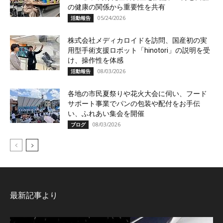
の健康の関係から重要性を共有
05/24/2026
活動報告
株式会社メディカロイドを訪問、国産初の実
用型手術支援ロボット「hinotori」の説明を受
け、操作性を体感
08/03/2026
活動報告
各地の市民夏祭りや花火大会に伺い、フード
サポート事業でパンの包装や配付をお手伝
い、ふれあい集会を開催
08/03/2026
ブログ
最新記事より