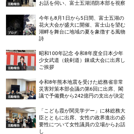
お話を伺い、富士五湖消防本部を視察
活動報告
今年も8月1日から5日間、富士五湖の
花火大会が盛大に開催、富士山を望む
湖畔を舞台に地域の夏を象徴する風物
ブログ
詩
昭和100年記念 令和8年度全日本少年
少女武道（銃剣道）錬成大会に出席し
ご挨拶
活動報告
令和8年熊本地震を受けた総務省非常
災害対策本部会議の第6回に出席、閣
議で予備費から242億円の支出が決定
活動報告
「こども霞が関見学デー」に林総務大
臣とともに出席、女性の政界進出の必
要性について女性議員の立場からお話
活動報告
し