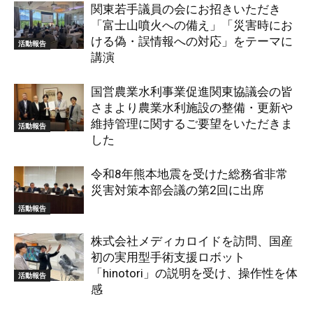
関東若手議員の会にお招きいただき
「富士山噴火への備え」「災害時にお
ける偽・誤情報への対応」をテーマに
活動報告
講演
国営農業水利事業促進関東協議会の皆
さまより農業水利施設の整備・更新や
維持管理に関するご要望をいただきま
活動報告
した
令和8年熊本地震を受けた総務省非常
災害対策本部会議の第2回に出席
活動報告
株式会社メディカロイドを訪問、国産
初の実用型手術支援ロボット
「hinotori」の説明を受け、操作性を体
活動報告
感