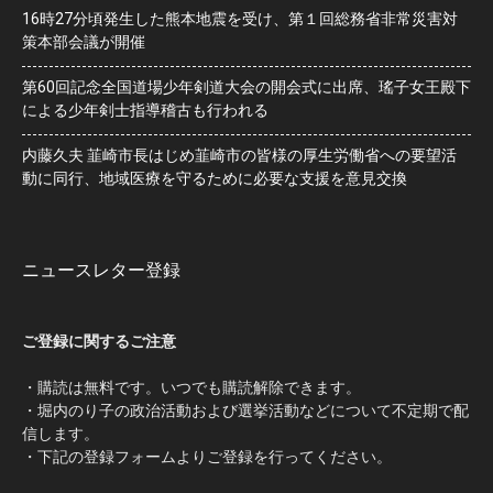
16時27分頃発生した熊本地震を受け、第１回総務省非常災害対
策本部会議が開催
第60回記念全国道場少年剣道大会の開会式に出席、瑤子女王殿下
による少年剣士指導稽古も行われる
内藤久夫 韮崎市長はじめ韮崎市の皆様の厚生労働省への要望活
動に同行、地域医療を守るために必要な支援を意見交換
ニュースレター登録
ご登録に関するご注意
・購読は無料です。いつでも購読解除できます。
・堀内のり子の政治活動および選挙活動などについて不定期で配
信します。
・下記の登録フォームよりご登録を行ってください。