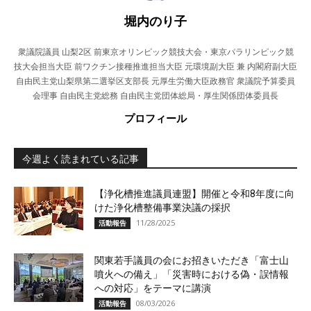
堀内のり子
衆議院議員 山梨2区 前東京オリンピック競技大会・東京パラリンピック競
技大会担当大臣 前ワクチン接種推進担当大臣 元環境副大臣 兼 内閣府副大臣
自由民主党山梨県第二選挙区支部長 元厚生労働大臣政務官 衆議院予算委員
会理事 自由民主党総務 自由民主党団体総局・厚生関係団体委員長
プロフィール
今週よく読まれている記事
【浄化槽推進議員連盟】開催と令和8年度に向
けた浄化槽整備事業決議の採択
11/28/2025
活動報告
関東若手議員の会にお招きいただき「富士山
噴火への備え」「災害時における偽・誤情報
への対応」をテーマに講演
08/03/2026
活動報告