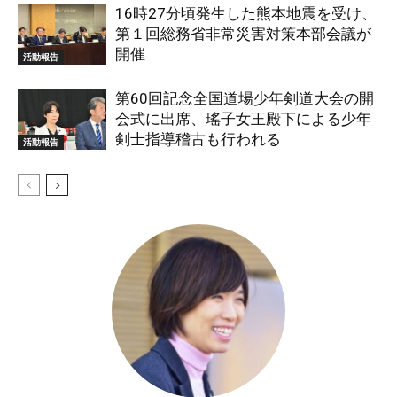
16時27分頃発生した熊本地震を受け、
第１回総務省非常災害対策本部会議が
開催
活動報告
第60回記念全国道場少年剣道大会の開
会式に出席、瑤子女王殿下による少年
剣士指導稽古も行われる
活動報告