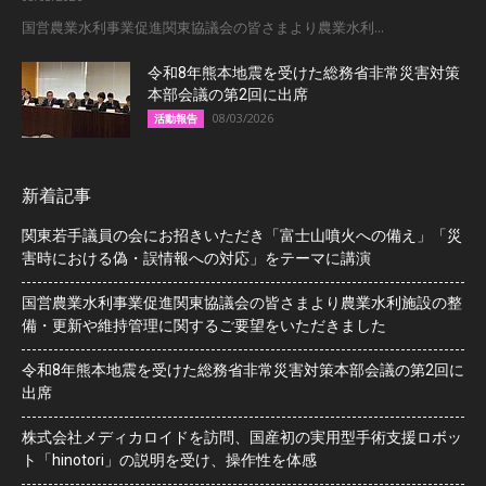
国営農業水利事業促進関東協議会の皆さまより農業水利...
令和8年熊本地震を受けた総務省非常災害対策
本部会議の第2回に出席
08/03/2026
活動報告
新着記事
関東若手議員の会にお招きいただき「富士山噴火への備え」「災
害時における偽・誤情報への対応」をテーマに講演
国営農業水利事業促進関東協議会の皆さまより農業水利施設の整
備・更新や維持管理に関するご要望をいただきました
令和8年熊本地震を受けた総務省非常災害対策本部会議の第2回に
出席
株式会社メディカロイドを訪問、国産初の実用型手術支援ロボッ
ト「hinotori」の説明を受け、操作性を体感