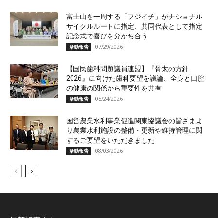
富士山を一周する「フジイチ」がナショナル
サイクルルートに指定、共同代表として指定
記念式で喜びを分かち合う
07/29/2026
活動報告
【国民歯科問題議員連盟】『骨太の方針
2026』に向けた歯科要望を議論、全身と口腔
の健康の関係から重要性を共有
05/24/2026
活動報告
国営農業水利事業促進関東協議会の皆さまよ
り農業水利施設の整備・更新や維持管理に関
するご要望をいただきました
08/03/2026
活動報告