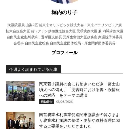
堀内のり子
衆議院議員 山梨2区 前東京オリンピック競技大会・東京パラリンピック競
技大会担当大臣 前ワクチン接種推進担当大臣 元環境副大臣 兼 内閣府副大臣
自由民主党山梨県第二選挙区支部長 元厚生労働大臣政務官 衆議院予算委員
会理事 自由民主党総務 自由民主党団体総局・厚生関係団体委員長
プロフィール
今週よく読まれている記事
関東若手議員の会にお招きいただき「富士山
噴火への備え」「災害時における偽・誤情報
への対応」をテーマに講演
08/03/2026
活動報告
国営農業水利事業促進関東協議会の皆さまよ
り農業水利施設の整備・更新や維持管理に関
するご要望をいただきました