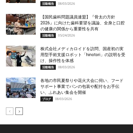
08/03/2026
活動報告
【国民歯科問題議員連盟】『骨太の方針
2026』に向けた歯科要望を議論、全身と口腔
の健康の関係から重要性を共有
05/24/2026
活動報告
株式会社メディカロイドを訪問、国産初の実
用型手術支援ロボット「hinotori」の説明を受
け、操作性を体感
08/03/2026
活動報告
各地の市民夏祭りや花火大会に伺い、フード
サポート事業でパンの包装や配付をお手伝
い、ふれあい集会を開催
08/03/2026
ブログ