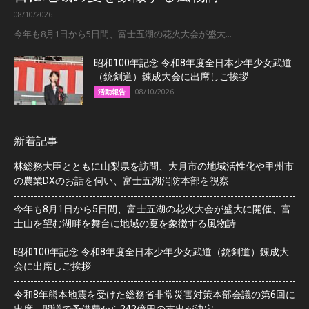
08/10/2026
今年も8月1日から5日間、富士五湖の花火大会が盛大...
昭和100年記念 令和8年度全日本少年少女武道
（銃剣道）錬成大会に出席しご挨拶
08/10/2026
活動報告
新着記事
林総務大臣とともに山梨県を訪問、大月市の地域活性化や甲州市
の農業DXのお話を伺い、富士五湖消防本部を視察
今年も8月1日から5日間、富士五湖の花火大会が盛大に開催、富
士山を望む湖畔を舞台に地域の夏を象徴する風物詩
昭和100年記念 令和8年度全日本少年少女武道（銃剣道）錬成大
会に出席しご挨拶
令和8年熊本地震を受けた総務省非常災害対策本部会議の第6回に
出席、閣議で予備費から242億円の支出が決定