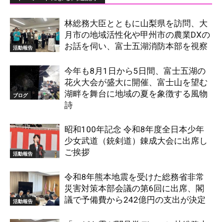
林総務大臣とともに山梨県を訪問、大
月市の地域活性化や甲州市の農業DXの
お話を伺い、富士五湖消防本部を視察
活動報告
今年も8月1日から5日間、富士五湖の
花火大会が盛大に開催、富士山を望む
湖畔を舞台に地域の夏を象徴する風物
ブログ
詩
昭和100年記念 令和8年度全日本少年
少女武道（銃剣道）錬成大会に出席し
ご挨拶
活動報告
令和8年熊本地震を受けた総務省非常
災害対策本部会議の第6回に出席、閣
議で予備費から242億円の支出が決定
活動報告