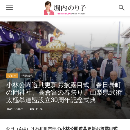
ブログ
活動報告
小林公園遊具更新お披露目式、春日居町
の岡神社、高倉宮の春祭り、山梨県武術
太極拳連盟設立30周年記念式典
04/05/2021
1174
今日（4/4）は石和町市部の
小林公園遊具更新お披露目式、