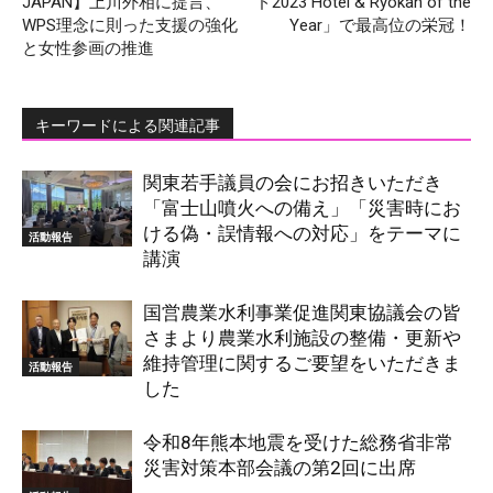
JAPAN】上川外相に提言、
ド2023 Hotel & Ryokan of the
WPS理念に則った支援の強化
Year」で最高位の栄冠！
と女性参画の推進
キーワードによる関連記事
関東若手議員の会にお招きいただき
「富士山噴火への備え」「災害時にお
ける偽・誤情報への対応」をテーマに
活動報告
講演
国営農業水利事業促進関東協議会の皆
さまより農業水利施設の整備・更新や
維持管理に関するご要望をいただきま
活動報告
した
令和8年熊本地震を受けた総務省非常
災害対策本部会議の第2回に出席