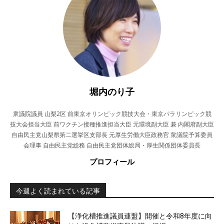
堀内のり子
衆議院議員 山梨2区 前東京オリンピック競技大会・東京パラリンピック競
技大会担当大臣 前ワクチン接種推進担当大臣 元環境副大臣 兼 内閣府副大臣
自由民主党山梨県第二選挙区支部長 元厚生労働大臣政務官 衆議院予算委員
会理事 自由民主党総務 自由民主党団体総局・厚生関係団体委員長
プロフィール
今週よく読まれている記事
【浄化槽推進議員連盟】開催と令和8年度に向