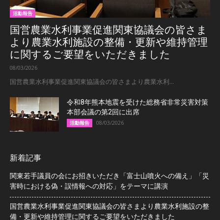
活動報告
国営農業水利事業促進関東協議会の皆さま
より農業水利施設の整備・更新や維持管理
に関するご要望をいただきました
08/03/2026
国営農業水利事業促進関東協議会の皆さまより農業水利...
令和8年熊本地震を受けた総務省非常災害対策
本部会議の第2回に出席
08/03/2026
活動報告
新着記事
関東若手議員の会にお招きいただき「富士山噴火への備え」「災
害時における偽・誤情報への対応」をテーマに講演
国営農業水利事業促進関東協議会の皆さまより農業水利施設の整
備・更新や維持管理に関するご要望をいただきました