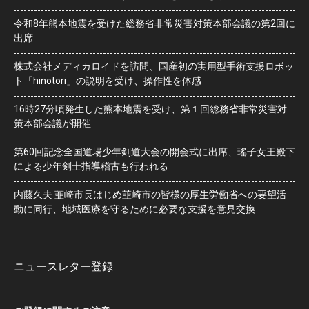
令和8年熊本地震を受けた総務省非常災害対策本部会議の第2回に
出席
株式会社メディカロイドを訪問、国産初の実用型手術支援ロボッ
ト「hinotori」の説明を受け、操作性を体感
16時27分頃発生した熊本地震を受け、第１回総務省非常災害対
策本部会議が開催
第60回記念全国道場少年剣道大会の開会式に出席、瑤子女王殿下
による少年剣士指導稽古も行われる
内藤久夫 韮崎市長はじめ韮崎市の皆様の厚生労働省への要望活
動に同行、地域医療を守るために必要な支援を意見交換
ニュースレター登録