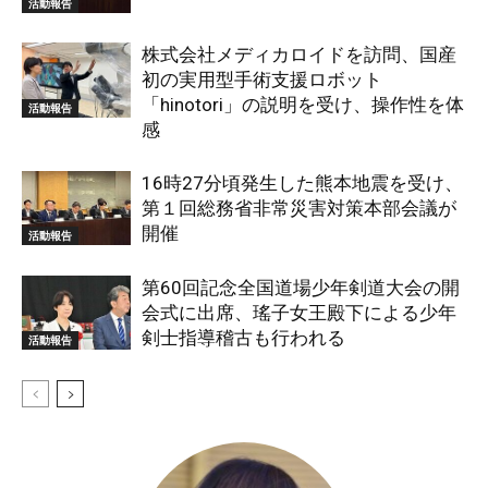
活動報告
株式会社メディカロイドを訪問、国産
初の実用型手術支援ロボット
「hinotori」の説明を受け、操作性を体
活動報告
感
16時27分頃発生した熊本地震を受け、
第１回総務省非常災害対策本部会議が
開催
活動報告
第60回記念全国道場少年剣道大会の開
会式に出席、瑤子女王殿下による少年
剣士指導稽古も行われる
活動報告