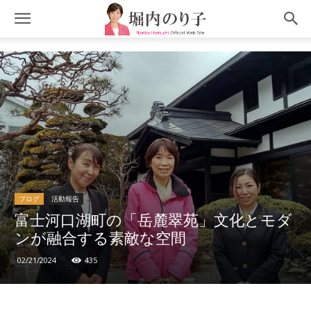
ブログ
活動報告
富士河口湖町の「岳麓翠苑」文化とモダ
ンが融合する素敵な空間
02/21/2024
435