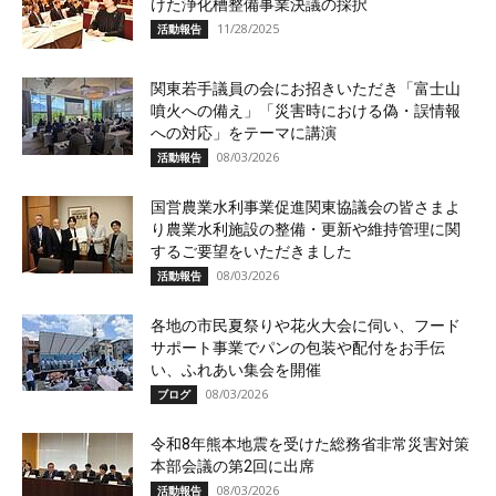
けた浄化槽整備事業決議の採択
11/28/2025
活動報告
関東若手議員の会にお招きいただき「富士山
噴火への備え」「災害時における偽・誤情報
への対応」をテーマに講演
08/03/2026
活動報告
国営農業水利事業促進関東協議会の皆さまよ
り農業水利施設の整備・更新や維持管理に関
するご要望をいただきました
08/03/2026
活動報告
各地の市民夏祭りや花火大会に伺い、フード
サポート事業でパンの包装や配付をお手伝
い、ふれあい集会を開催
08/03/2026
ブログ
令和8年熊本地震を受けた総務省非常災害対策
本部会議の第2回に出席
08/03/2026
活動報告