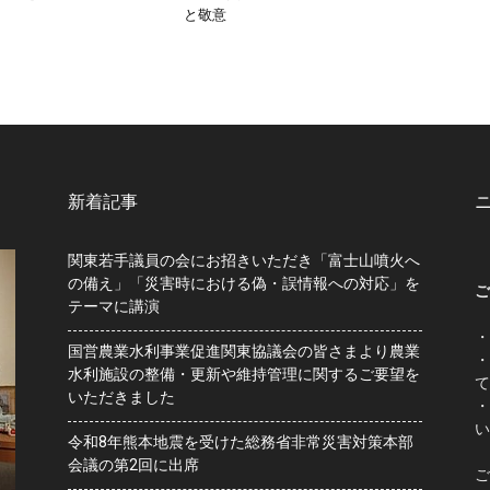
と敬意
新着記事
関東若手議員の会にお招きいただき「富士山噴火へ
の備え」「災害時における偽・誤情報への対応」を
ご
テーマに講演
・
国営農業水利事業促進関東協議会の皆さまより農業
・
水利施設の整備・更新や維持管理に関するご要望を
て
いただきました
・
い
令和8年熊本地震を受けた総務省非常災害対策本部
会議の第2回に出席
ご