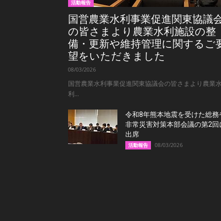
活動報告
国営農業水利事業促進関東協議
の皆さまより農業水利施設の整
備・更新や維持管理に関するご
望をいただきました
08/03/2026
国営農業水利事業促進関東協議会の皆さまより農業
利...
令和8年熊本地震を受けた総務
非常災害対策本部会議の第2回
出席
08/03/2026
活動報告