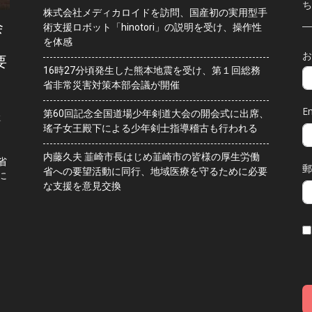
ち
株式会社メディカロイドを訪問、国産初の実用型手
会
術支援ロボット「hinotori」の説明を受け、操作性
を体感
お
要
16時27分頃発生した熊本地震を受け、第１回総務
省非常災害対策本部会議が開催
Em
第60回記念全国道場少年剣道大会の開会式に出席、
水
瑤子女王殿下による少年剣士指導稽古も行われる
内藤久夫 韮崎市長はじめ韮崎市の皆様の厚生労働
省
郵
省への要望活動に同行、地域医療を守るために必要
に
な支援を意見交換