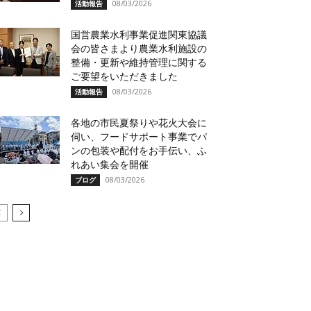
08/03/2026
活動報告
国営農業水利事業促進関東協議
会の皆さまより農業水利施設の
整備・更新や維持管理に関する
ご要望をいただきました
08/03/2026
活動報告
各地の市民夏祭りや花火大会に
伺い、フードサポート事業でパ
ンの包装や配付をお手伝い、ふ
れあい集会を開催
08/03/2026
ブログ