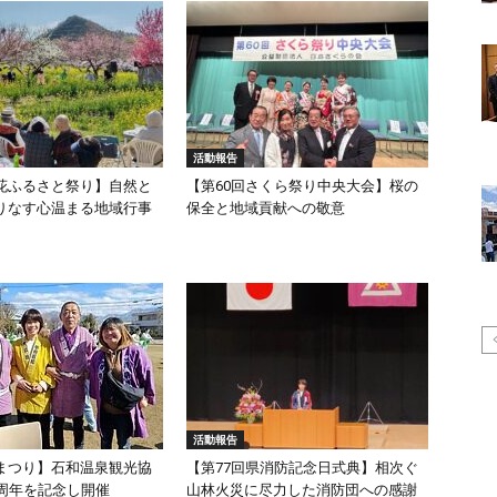
活動報告
花ふるさと祭り】自然と
【第60回さくら祭り中央大会】桜の
りなす心温まる地域行事
保全と地域貢献への敬意
活動報告
まつり】石和温泉観光協
【第77回県消防記念日式典】相次ぐ
0周年を記念し開催
山林火災に尽力した消防団への感謝