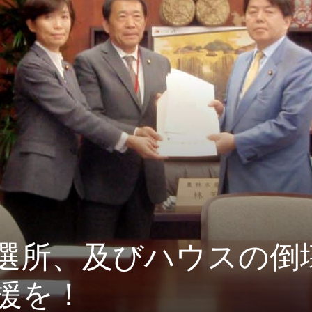
選所、及びハウスの倒
援を！