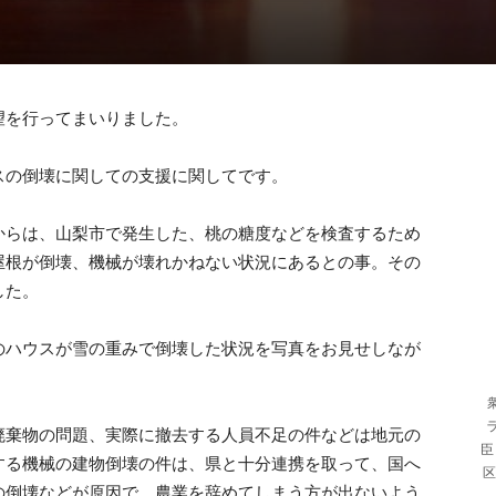
望を行ってまいりました。
スの倒壊に関しての支援に関してです。
からは、山梨市で発生した、桃の糖度などを検査するため
屋根が倒壊、機械が壊れかねない状況にあるとの事。その
した。
のハウスが雪の重みで倒壊した状況を写真をお見せしなが
廃棄物の問題、実際に撤去する人員不足の件などは地元の
臣
する機械の建物倒壊の件は、県と十分連携を取って、国へ
区
の倒壊などが原因で、農業を辞めてしまう方が出ないよう