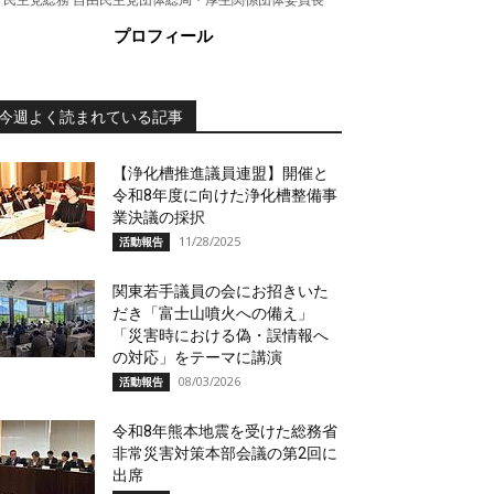
プロフィール
今週よく読まれている記事
【浄化槽推進議員連盟】開催と
令和8年度に向けた浄化槽整備事
業決議の採択
11/28/2025
活動報告
関東若手議員の会にお招きいた
だき「富士山噴火への備え」
「災害時における偽・誤情報へ
の対応」をテーマに講演
08/03/2026
活動報告
令和8年熊本地震を受けた総務省
非常災害対策本部会議の第2回に
出席