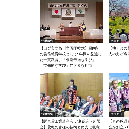
活動報告
ブログ
【山梨市立笛川学園開校式】県内初
【桃と菜の
の義務教育学校として9年間を見通し
人の力が織
た一貫教育、「個別最適な学び」
「協働的な学び」に大きな期待
活動報告
ブログ
【関東鳶工業連合会 定期総会・懇親
【春の感謝
会】鳶職の皆様の技術と努力に敬意
会が創立6