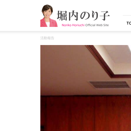
堀
内
の
り
T
子
オ
活動報告
フ
ィ
シ
ャ
ル
ウ
ェ
ブ
サ
イ
ト