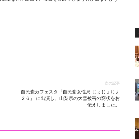
。
次の記事
自民党カフェスタ『自民党女性局 じぇじぇじぇ
２６』 に出演し、山梨県の大雪被害の窮状をお
伝えしました。