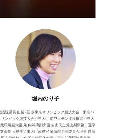
堀内のり子
衆議院議員 山梨2区 前東京オリンピック競技大会・東京パ
ラリンピック競技大会担当大臣 前ワクチン接種推進担当大
 元環境副大臣 兼 内閣府副大臣 自由民主党山梨県第二選挙
支部長 元厚生労働大臣政務官 衆議院予算委員会理事 自由
民主党総務 自由民主党団体総局・厚生関係団体委員長