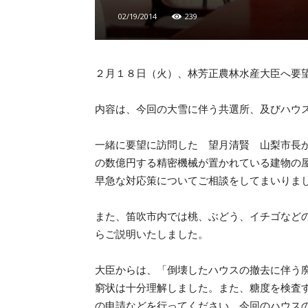
02/19/2014
239
２月１８日（火）、林芳正農林水産大臣へ要
内容は、今回の大雪に伴う共選所、及びハウ
一緒に要望に訪問した 望月清賢 山梨市長
の数億円する精密機械が置かれている建物の
早急な対応策についてご相談をしてまいりま
また、笛吹市内では桃、ぶどう、イチゴなど
らご説明いたしました。
大臣からは、「倒壊したハウスの撤去に伴う
窮状は十分理解しました。また、糖度を検査
の申請などを行ってください。今回のハウス