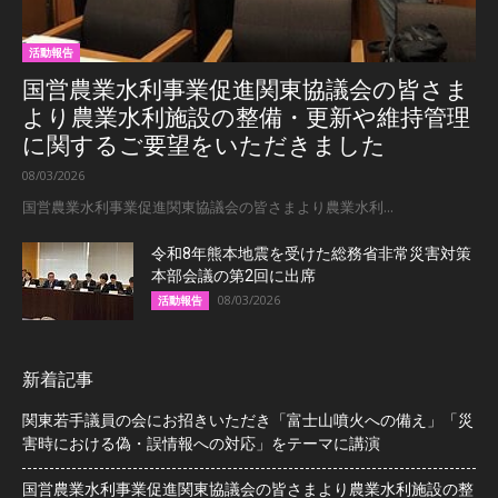
活動報告
国営農業水利事業促進関東協議会の皆さま
より農業水利施設の整備・更新や維持管理
に関するご要望をいただきました
08/03/2026
国営農業水利事業促進関東協議会の皆さまより農業水利...
令和8年熊本地震を受けた総務省非常災害対策
本部会議の第2回に出席
08/03/2026
活動報告
新着記事
関東若手議員の会にお招きいただき「富士山噴火への備え」「災
害時における偽・誤情報への対応」をテーマに講演
国営農業水利事業促進関東協議会の皆さまより農業水利施設の整