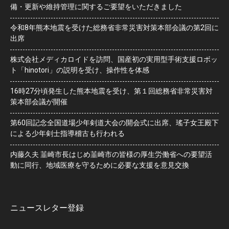
備・更新や維持管理に関するご要望をいただきました
令和8年熊本地震を受けた総務省非常災害対策本部会議の第2回に
出席
株式会社メディカロイドを訪問、国産初の実用型手術支援ロボッ
ト「hinotori」の説明を受け、操作性を体感
16時27分頃発生した熊本地震を受け、第１回総務省非常災害対
策本部会議が開催
第60回記念全国道場少年剣道大会の開会式に出席、瑤子女王殿下
による少年剣士指導稽古も行われる
内藤久夫 韮崎市長はじめ韮崎市の皆様の厚生労働省への要望活
動に同行、地域医療を守るために必要な支援を意見交換
ニュースレター登録