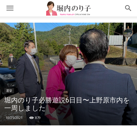
選挙
堀内のり子必勝遊説6日目〜上野原市内を
一周しました
10/25/2021
879