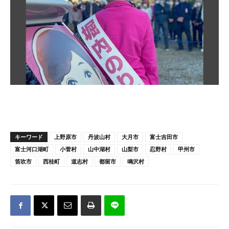
キーワード
上野原市
丹波山村
大月市
富士吉田市
富士河口湖町
小菅村
山中湖村
山梨市
忍野村
甲州市
笛吹市
西桂町
道志村
都留市
鳴沢村