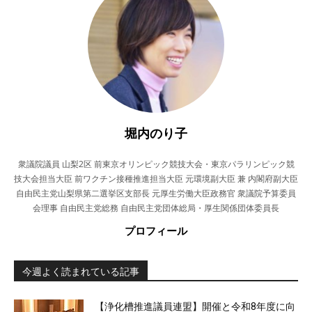
堀内のり子
衆議院議員 山梨2区 前東京オリンピック競技大会・東京パラリンピック競
技大会担当大臣 前ワクチン接種推進担当大臣 元環境副大臣 兼 内閣府副大臣
自由民主党山梨県第二選挙区支部長 元厚生労働大臣政務官 衆議院予算委員
会理事 自由民主党総務 自由民主党団体総局・厚生関係団体委員長
プロフィール
今週よく読まれている記事
【浄化槽推進議員連盟】開催と令和8年度に向