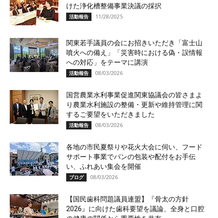
けた浄化槽整備事業決議の採択
11/28/2025
活動報告
関東若手議員の会にお招きいただき「富士山
噴火への備え」「災害時における偽・誤情報
への対応」をテーマに講演
08/03/2026
活動報告
国営農業水利事業促進関東協議会の皆さまよ
り農業水利施設の整備・更新や維持管理に関
するご要望をいただきました
08/03/2026
活動報告
各地の市民夏祭りや花火大会に伺い、フード
サポート事業でパンの包装や配付をお手伝
い、ふれあい集会を開催
08/03/2026
ブログ
【国民歯科問題議員連盟】『骨太の方針
2026』に向けた歯科要望を議論、全身と口腔