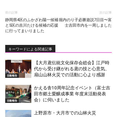
前の記事
次の記事
静岡県4区のふかざわ陽一候補
堀内のり子必勝遊説7日目〜富
と5区の吉川たける候補の応援
士吉田市内を一周しました
に行ってまいりました
キーワードによる関連記事
【大月鳶伝統文化保存会総会】江戸時
代から受け継がれる鳶の技と心意気、
扇山山林火災での活動に心より感謝
活動報告
かえる舎10周年記念イベント（富士吉
田市郷土愛醸成事業 年度末活動発表
会）に伺いました
活動報告
上野原市・大月市での山林火災