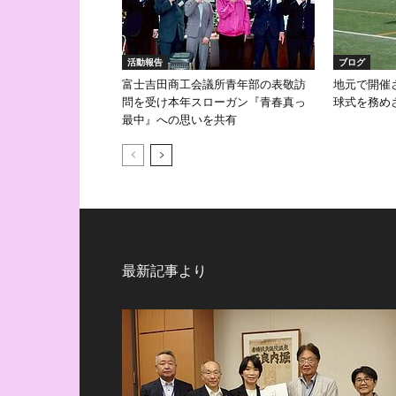
活動報告
ブログ
富士吉田商工会議所青年部の表敬訪
地元で開催
問を受け本年スローガン『青春真っ
球式を務め
最中』への思いを共有
最新記事より