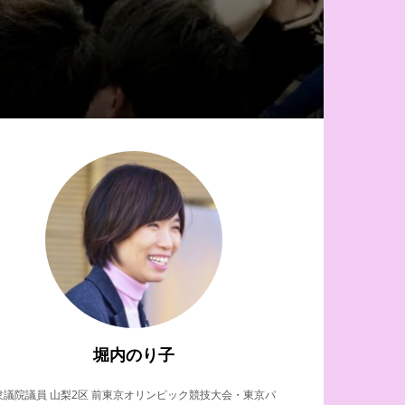
堀内のり子
衆議院議員 山梨2区 前東京オリンピック競技大会・東京パ