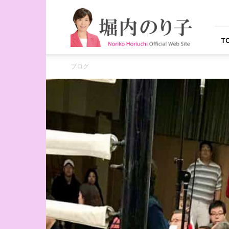
堀
内
の
り
T
子
オ
ブログ
フ
ィ
シ
ャ
ル
ウ
ェ
ブ
サ
イ
ト