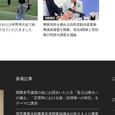
活動報告
された少年野球大会で始
事務局長を務める自民党観光産業振
させていただきました
興議員連盟を開催、宿泊4団体と宿泊
業の現状や課題を議論
新着記事
関東若手議員の会にお招きいただき「富士山噴火へ
の備え」「災害時における偽・誤情報への対応」を
ご
テーマに講演
・
国営農業水利事業促進関東協議会の皆さまより農業