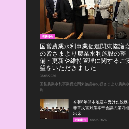
活動報告
国営農業水利事業促進関東協議
の皆さまより農業水利施設の整
備・更新や維持管理に関するご
望をいただきました
08/03/2026
国営農業水利事業促進関東協議会の皆さまより農業
利...
令和8年熊本地震を受けた総務
非常災害対策本部会議の第2回
出席
08/03/2026
活動報告