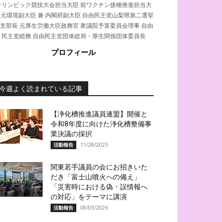
ラリンピック競技大会担当大臣 前ワクチン接種推進担当大
 元環境副大臣 兼 内閣府副大臣 自由民主党山梨県第二選挙
支部長 元厚生労働大臣政務官 衆議院予算委員会理事 自由
民主党総務 自由民主党団体総局・厚生関係団体委員長
プロフィール
今週よく読まれている記事
【浄化槽推進議員連盟】開催と
令和8年度に向けた浄化槽整備事
業決議の採択
11/28/2025
活動報告
関東若手議員の会にお招きいた
だき「富士山噴火への備え」
「災害時における偽・誤情報へ
の対応」をテーマに講演
08/03/2026
活動報告