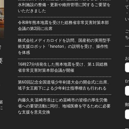
・
水利施設の整備・更新や維持管理に関するご要望を
て
いただきました
・
い
令和8年熊本地震を受けた総務省非常災害対策本部
会議の第2回に出席
ご
ち
株式会社メディカロイドを訪問、国産初の実用型手
会
術支援ロボット「hinotori」の説明を受け、操作性
を体感
お
要
16時27分頃発生した熊本地震を受け、第１回総務
省非常災害対策本部会議が開催
Em
第60回記念全国道場少年剣道大会の開会式に出席、
水
瑤子女王殿下による少年剣士指導稽古も行われる
内藤久夫 韮崎市長はじめ韮崎市の皆様の厚生労働
省
郵
省への要望活動に同行、地域医療を守るために必要
に
な支援を意見交換