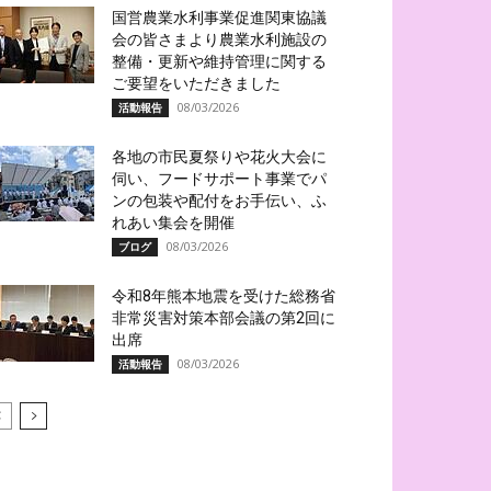
国営農業水利事業促進関東協議
会の皆さまより農業水利施設の
整備・更新や維持管理に関する
ご要望をいただきました
08/03/2026
活動報告
各地の市民夏祭りや花火大会に
伺い、フードサポート事業でパ
ンの包装や配付をお手伝い、ふ
れあい集会を開催
08/03/2026
ブログ
令和8年熊本地震を受けた総務省
非常災害対策本部会議の第2回に
出席
08/03/2026
活動報告