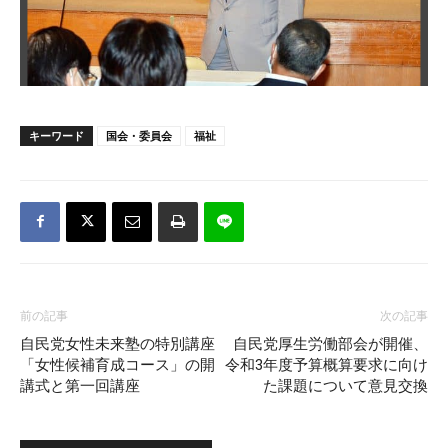
キーワード
国会・委員会
福祉
前の記事
次の記事
自民党女性未来塾の特別講座
自民党厚生労働部会が開催、
「女性候補育成コース」の開
令和3年度予算概算要求に向け
講式と第一回講座
た課題について意見交換