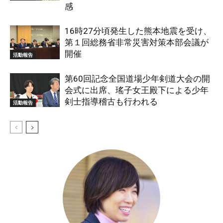
感
16時27分頃発生した熊本地震を受け、
第１回総務省非常災害対策本部会議が
開催
活動報告
第60回記念全国道場少年剣道大会の開
会式に出席、瑤子女王殿下による少年
剣士指導稽古も行われる
活動報告