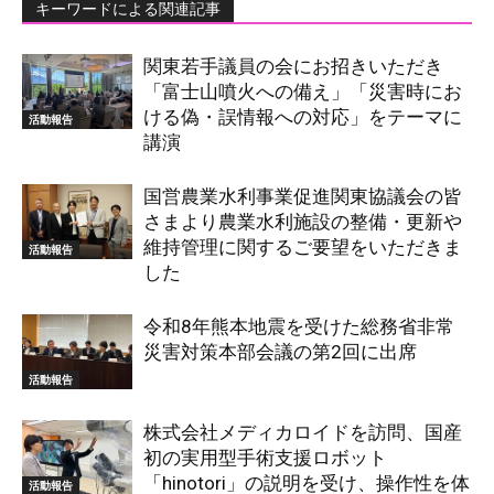
キーワードによる関連記事
関東若手議員の会にお招きいただき
「富士山噴火への備え」「災害時にお
ける偽・誤情報への対応」をテーマに
活動報告
講演
国営農業水利事業促進関東協議会の皆
さまより農業水利施設の整備・更新や
維持管理に関するご要望をいただきま
活動報告
した
令和8年熊本地震を受けた総務省非常
災害対策本部会議の第2回に出席
活動報告
株式会社メディカロイドを訪問、国産
初の実用型手術支援ロボット
「hinotori」の説明を受け、操作性を体
活動報告