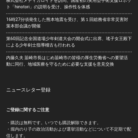
株式会社メディカロイドを訪問、国産初の実用型手術支援ロボッ
ト「hinotori」の説明を受け、操作性を体感
16時27分頃発生した熊本地震を受け、第１回総務省非常災害対
策本部会議が開催
第60回記念全国道場少年剣道大会の開会式に出席、瑤子女王殿下
による少年剣士指導稽古も行われる
内藤久夫 韮崎市長はじめ韮崎市の皆様の厚生労働省への要望活
動に同行、地域医療を守るために必要な支援を意見交換
ニュースレター登録
ご登録に関するご注意
・購読は無料です。いつでも購読解除できます。
・堀内のり子の政治活動および選挙活動などについて不定期で配
信します。