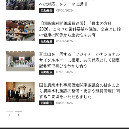
への対応」をテーマに講演
08/03/2026
活動報告
【国民歯科問題議員連盟】『骨太の方針
2026』に向けた歯科要望を議論、全身と口腔
の健康の関係から重要性を共有
05/24/2026
活動報告
富士山を一周する「フジイチ」がナショナル
サイクルルートに指定、共同代表として指定
記念式で喜びを分かち合う
07/29/2026
活動報告
国営農業水利事業促進関東協議会の皆さまよ
り農業水利施設の整備・更新や維持管理に関
するご要望をいただきました
08/03/2026
活動報告