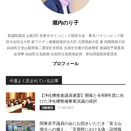
堀内のり子
衆議院議員 山梨2区 前東京オリンピック競技大会・東京パラリンピック競
技大会担当大臣 前ワクチン接種推進担当大臣 元環境副大臣 兼 内閣府副大臣
自由民主党山梨県第二選挙区支部長 元厚生労働大臣政務官 衆議院予算委員
会理事 自由民主党総務 自由民主党団体総局・厚生関係団体委員長
プロフィール
今週よく読まれている記事
【浄化槽推進議員連盟】開催と令和8年度に向
けた浄化槽整備事業決議の採択
11/28/2025
活動報告
関東若手議員の会にお招きいただき「富士山
噴火への備え」「災害時における偽・誤情報