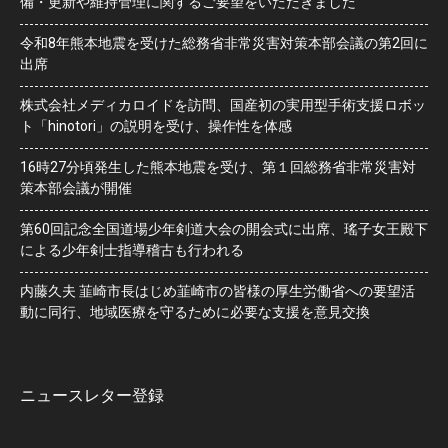
備・更新や維持管理に関するご要望をいただきました
令和8年熊本地震を受けた総務省非常災害対策本部会議の第2回に
出席
株式会社メディカロイドを訪問、国産初の実用型手術支援ロボッ
ト「hinotori」の説明を受け、操作性を体感
16時27分頃発生した熊本地震を受け、第１回総務省非常災害対
策本部会議が開催
第60回記念全国道場少年剣道大会の開会式に出席、瑤子女王殿下
による少年剣士指導稽古も行われる
内藤久夫 韮崎市長はじめ韮崎市の皆様の厚生労働省への要望活
動に同行、地域医療を守るために必要な支援を意見交換
ニュースレター登録