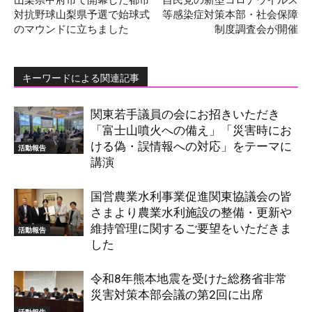
対抗野球山梨県予選で始球式
等感染症対策本部・社会保障
のマウンドに立ちました
制度調査会が開催
キーワードによる関連記事
関東若手議員の会にお招きいただき
「富士山噴火への備え」「災害時にお
ける偽・誤情報への対応」をテーマに
活動報告
講演
国営農業水利事業促進関東協議会の皆
さまより農業水利施設の整備・更新や
維持管理に関するご要望をいただきま
活動報告
した
令和8年熊本地震を受けた総務省非常
災害対策本部会議の第2回に出席