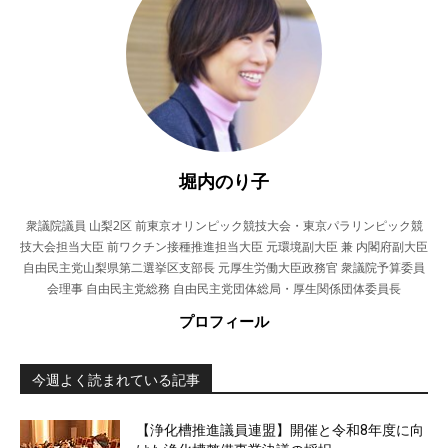
堀内のり子
衆議院議員 山梨2区 前東京オリンピック競技大会・東京パラリンピック競
技大会担当大臣 前ワクチン接種推進担当大臣 元環境副大臣 兼 内閣府副大臣
自由民主党山梨県第二選挙区支部長 元厚生労働大臣政務官 衆議院予算委員
会理事 自由民主党総務 自由民主党団体総局・厚生関係団体委員長
プロフィール
今週よく読まれている記事
【浄化槽推進議員連盟】開催と令和8年度に向