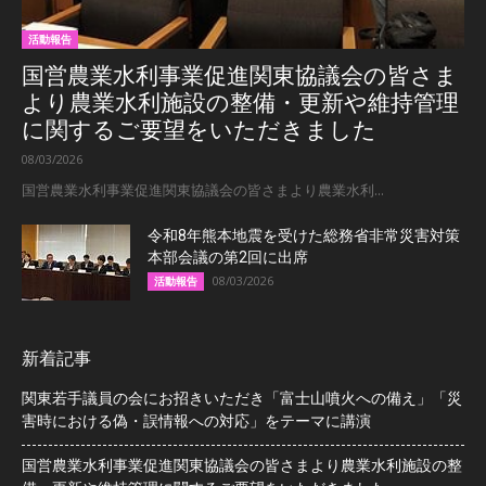
活動報告
国営農業水利事業促進関東協議会の皆さま
より農業水利施設の整備・更新や維持管理
に関するご要望をいただきました
08/03/2026
国営農業水利事業促進関東協議会の皆さまより農業水利...
令和8年熊本地震を受けた総務省非常災害対策
本部会議の第2回に出席
08/03/2026
活動報告
新着記事
関東若手議員の会にお招きいただき「富士山噴火への備え」「災
害時における偽・誤情報への対応」をテーマに講演
国営農業水利事業促進関東協議会の皆さまより農業水利施設の整