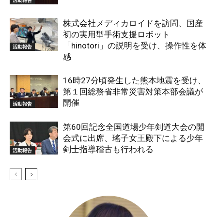
活動報告
株式会社メディカロイドを訪問、国産
初の実用型手術支援ロボット
「hinotori」の説明を受け、操作性を体
活動報告
感
16時27分頃発生した熊本地震を受け、
第１回総務省非常災害対策本部会議が
開催
活動報告
第60回記念全国道場少年剣道大会の開
会式に出席、瑤子女王殿下による少年
剣士指導稽古も行われる
活動報告