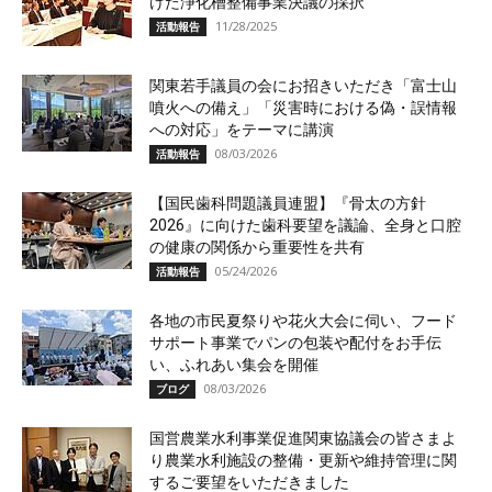
けた浄化槽整備事業決議の採択
11/28/2025
活動報告
関東若手議員の会にお招きいただき「富士山
噴火への備え」「災害時における偽・誤情報
への対応」をテーマに講演
08/03/2026
活動報告
【国民歯科問題議員連盟】『骨太の方針
2026』に向けた歯科要望を議論、全身と口腔
の健康の関係から重要性を共有
05/24/2026
活動報告
各地の市民夏祭りや花火大会に伺い、フード
サポート事業でパンの包装や配付をお手伝
い、ふれあい集会を開催
08/03/2026
ブログ
国営農業水利事業促進関東協議会の皆さまよ
り農業水利施設の整備・更新や維持管理に関
するご要望をいただきました