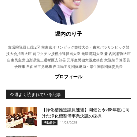
堀内のり子
衆議院議員 山梨2区 前東京オリンピック競技大会・東京パラリンピック競
技大会担当大臣 前ワクチン接種推進担当大臣 元環境副大臣 兼 内閣府副大臣
自由民主党山梨県第二選挙区支部長 元厚生労働大臣政務官 衆議院予算委員
会理事 自由民主党総務 自由民主党団体総局・厚生関係団体委員長
プロフィール
今週よく読まれている記事
【浄化槽推進議員連盟】開催と令和8年度に向
けた浄化槽整備事業決議の採択
11/28/2025
活動報告