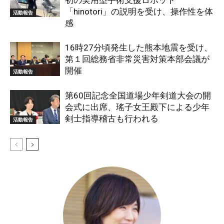
「hinotori」の説明を受け、操作性を体
活動報告
感
16時27分頃発生した熊本地震を受け、
第１回総務省非常災害対策本部会議が
開催
活動報告
第60回記念全国道場少年剣道大会の開
会式に出席、瑤子女王殿下による少年
剣士指導稽古も行われる
活動報告