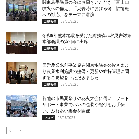
関東若手議員の会にお招きいただき「富士山
噴火への備え」「災害時における偽・誤情報
への対応」をテーマに講演
08/03/2026
活動報告
令和8年熊本地震を受けた総務省非常災害対策
本部会議の第2回に出席
08/03/2026
活動報告
国営農業水利事業促進関東協議会の皆さまよ
り農業水利施設の整備・更新や維持管理に関
するご要望をいただきました
08/03/2026
活動報告
各地の市民夏祭りや花火大会に伺い、フード
サポート事業でパンの包装や配付をお手伝
い、ふれあい集会を開催
08/03/2026
ブログ