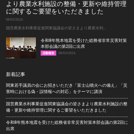
より農業水利施設の整備・更新や維持管理
に関するご要望をいただきました
08/03/2026
国営農業水利事業促進関東協議会の皆さまより農業水利...
令和8年熊本地震を受けた総務省非常災害対策
本部会議の第2回に出席
08/03/2026
活動報告
新着記事
関東若手議員の会にお招きいただき「富士山噴火への備え」「災
害時における偽・誤情報への対応」をテーマに講演
国営農業水利事業促進関東協議会の皆さまより農業水利施設の整
備・更新や維持管理に関するご要望をいただきました
令和8年熊本地震を受けた総務省非常災害対策本部会議の第2回に
出席