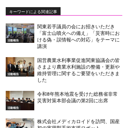
キーワードによる関連記事
関東若手議員の会にお招きいただき
「富士山噴火への備え」「災害時にお
ける偽・誤情報への対応」をテーマに
活動報告
講演
国営農業水利事業促進関東協議会の皆
さまより農業水利施設の整備・更新や
維持管理に関するご要望をいただきま
活動報告
した
令和8年熊本地震を受けた総務省非常
災害対策本部会議の第2回に出席
活動報告
株式会社メディカロイドを訪問、国産
初の実用型手術支援ロボット