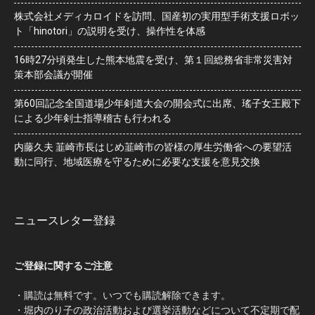
株式会社メディカロイドを訪問、国産初の実用型手術支援ロボッ
ト「hinotori」の説明を受け、操作性を体感
16時27分頃発生した熊本地震を受け、第１回総務省非常災害対
策本部会議が開催
第60回記念全国道場少年剣道大会の開会式に出席、瑤子女王殿下
による少年剣士指導稽古も行われる
内藤久夫 韮崎市長はじめ韮崎市の皆様の厚生労働省への要望活
動に同行、地域医療を守るために必要な支援を意見交換
ニュースレター登録
ご登録に関するご注意
・購読は無料です。いつでも購読解除できます。
・堀内のり子の政治活動および選挙活動などについて不定期で配