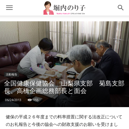
活動報告
全国健康保健協会 山梨県支部 菊島支部
長、高橋企画総務部長と面会
06/24/2013
155
健保の平成２６年度までの料率措置に関する法改正について
のお礼報告と今後の協会への財政支援のお願いを受けまし