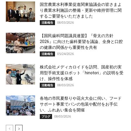
国営農業水利事業促進関東協議会の皆さまよ
り農業水利施設の整備・更新や維持管理に関
するご要望をいただきました
08/03/2026
活動報告
【国民歯科問題議員連盟】『骨太の方針
2026』に向けた歯科要望を議論、全身と口腔
の健康の関係から重要性を共有
05/24/2026
活動報告
株式会社メディカロイドを訪問、国産初の実
用型手術支援ロボット「hinotori」の説明を受
け、操作性を体感
08/03/2026
活動報告
各地の市民夏祭りや花火大会に伺い、フード
サポート事業でパンの包装や配付をお手伝
い、ふれあい集会を開催
08/03/2026
ブログ