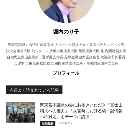
堀内のり子
衆議院議員 山梨2区 前東京オリンピック競技大会・東京パラリンピック競
技大会担当大臣 前ワクチン接種推進担当大臣 元環境副大臣 兼 内閣府副大臣
自由民主党山梨県第二選挙区支部長 元厚生労働大臣政務官 衆議院予算委員
会理事 自由民主党総務 自由民主党団体総局・厚生関係団体委員長
プロフィール
今週よく読まれている記事
関東若手議員の会にお招きいただき「富士山
噴火への備え」「災害時における偽・誤情報
への対応」をテーマに講演
08/03/2026
活動報告