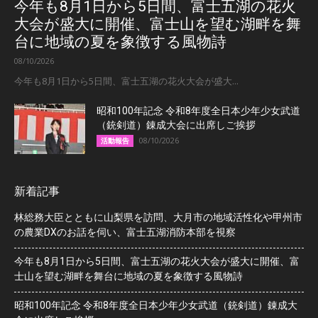
今年も8月1日から5日間、富士五湖の花火
大会が盛大に開催、富士山を望む湖畔を舞
台に地域の夏を象徴する風物詩
08/10/2026
今年も8月1日から5日間、富士五湖の花火大会が盛大...
昭和100年記念 令和8年度全日本少年少女武道
（銃剣道）錬成大会に出席しご挨拶
08/10/2026
活動報告
新着記事
林総務大臣とともに山梨県を訪問、大月市の地域活性化や甲州市
の農業DXのお話を伺い、富士五湖消防本部を視察
今年も8月1日から5日間、富士五湖の花火大会が盛大に開催、富
士山を望む湖畔を舞台に地域の夏を象徴する風物詩
昭和100年記念 令和8年度全日本少年少女武道（銃剣道）錬成大