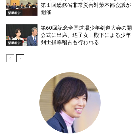
第１回総務省非常災害対策本部会議が
開催
活動報告
第60回記念全国道場少年剣道大会の開
会式に出席、瑤子女王殿下による少年
剣士指導稽古も行われる
活動報告