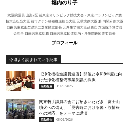
堀内のり子
衆議院議員 山梨2区 前東京オリンピック競技大会・東京パラリンピック競
技大会担当大臣 前ワクチン接種推進担当大臣 元環境副大臣 兼 内閣府副大臣
自由民主党山梨県第二選挙区支部長 元厚生労働大臣政務官 衆議院予算委員
会理事 自由民主党総務 自由民主党団体総局・厚生関係団体委員長
プロフィール
今週よく読まれている記事
【浄化槽推進議員連盟】開催と令和8年度に向
けた浄化槽整備事業決議の採択
11/28/2025
活動報告
関東若手議員の会にお招きいただき「富士山
噴火への備え」「災害時における偽・誤情報
への対応」をテーマに講演
08/03/2026
活動報告