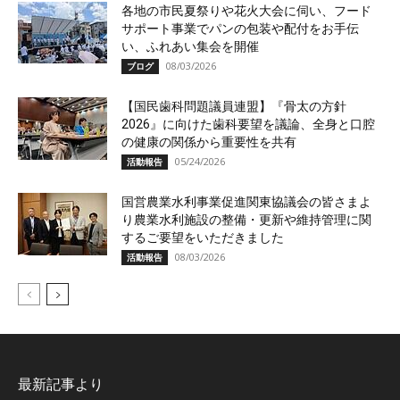
各地の市民夏祭りや花火大会に伺い、フード
サポート事業でパンの包装や配付をお手伝
い、ふれあい集会を開催
08/03/2026
ブログ
【国民歯科問題議員連盟】『骨太の方針
2026』に向けた歯科要望を議論、全身と口腔
の健康の関係から重要性を共有
05/24/2026
活動報告
国営農業水利事業促進関東協議会の皆さまよ
り農業水利施設の整備・更新や維持管理に関
するご要望をいただきました
08/03/2026
活動報告
最新記事より