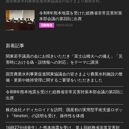
国営農業水利事業促進関東協議会の皆さまより農業水利...
令和8年熊本地震を受けた総務省非常災害対策
本部会議の第2回に出席
08/03/2026
活動報告
新着記事
関東若手議員の会にお招きいただき「富士山噴火への備え」「災
害時における偽・誤情報への対応」をテーマに講演
国営農業水利事業促進関東協議会の皆さまより農業水利施設の整
備・更新や維持管理に関するご要望をいただきました
令和8年熊本地震を受けた総務省非常災害対策本部会議の第2回に
出席
株式会社メディカロイドを訪問、国産初の実用型手術支援ロボッ
ト「hinotori」の説明を受け、操作性を体感
16時27分頃発生した熊本地震を受け、第１回総務省非常災害対