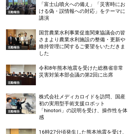
「富士山噴火への備え」「災害時にお
ける偽・誤情報への対応」をテーマに
活動報告
講演
国営農業水利事業促進関東協議会の皆
さまより農業水利施設の整備・更新や
維持管理に関するご要望をいただきま
活動報告
した
令和8年熊本地震を受けた総務省非常
災害対策本部会議の第2回に出席
活動報告
株式会社メディカロイドを訪問、国産
初の実用型手術支援ロボット
「hinotori」の説明を受け、操作性を体
活動報告
感
16時27分頃発生した熊本地震を受け、