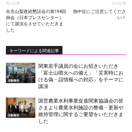
前の記事
次の記事
在京山梨政経懇話会の第194回
熱中症にご注意してくださ
例会（日本プレスセンター）
い！
にて講演をさせていただきま
した
キーワードによる関連記事
関東若手議員の会にお招きいただき
「富士山噴火への備え」「災害時にお
ける偽・誤情報への対応」をテーマに
活動報告
講演
国営農業水利事業促進関東協議会の皆
さまより農業水利施設の整備・更新や
維持管理に関するご要望をいただきま
活動報告
した