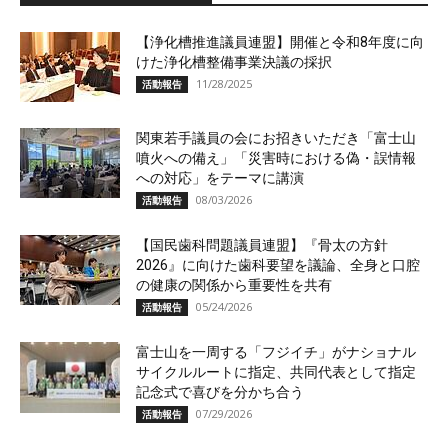
【浄化槽推進議員連盟】開催と令和8年度に向
けた浄化槽整備事業決議の採択
11/28/2025
活動報告
関東若手議員の会にお招きいただき「富士山
噴火への備え」「災害時における偽・誤情報
への対応」をテーマに講演
08/03/2026
活動報告
【国民歯科問題議員連盟】『骨太の方針
2026』に向けた歯科要望を議論、全身と口腔
の健康の関係から重要性を共有
05/24/2026
活動報告
富士山を一周する「フジイチ」がナショナル
サイクルルートに指定、共同代表として指定
記念式で喜びを分かち合う
07/29/2026
活動報告