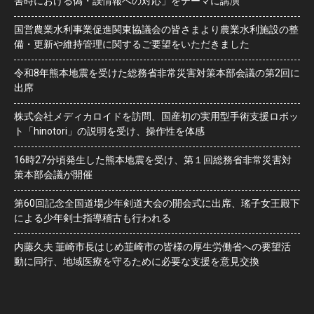
害時における偽・誤情報への対応」をテーマに講演
国営農業水利事業促進関東協議会の皆さまより農業水利施設の整
備・更新や維持管理に関するご要望をいただきました
令和8年熊本地震を受けた総務省非常災害対策本部会議の第2回に
出席
株式会社メディカロイドを訪問、国産初の実用型手術支援ロボッ
ト「hinotori」の説明を受け、操作性を体感
16時27分頃発生した熊本地震を受け、第１回総務省非常災害対
策本部会議が開催
第60回記念全国道場少年剣道大会の開会式に出席、瑤子女王殿下
による少年剣士指導稽古も行われる
内藤久夫 韮崎市長はじめ韮崎市の皆様の厚生労働省への要望活
動に同行、地域医療を守るために必要な支援を意見交換