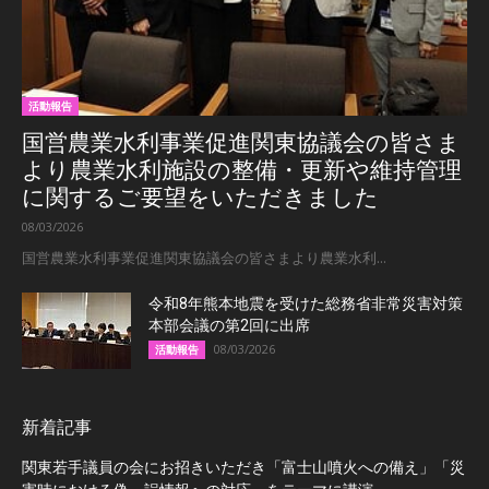
活動報告
国営農業水利事業促進関東協議会の皆さま
より農業水利施設の整備・更新や維持管理
に関するご要望をいただきました
08/03/2026
国営農業水利事業促進関東協議会の皆さまより農業水利...
令和8年熊本地震を受けた総務省非常災害対策
本部会議の第2回に出席
08/03/2026
活動報告
新着記事
関東若手議員の会にお招きいただき「富士山噴火への備え」「災