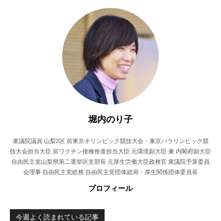
堀内のり子
衆議院議員 山梨2区 前東京オリンピック競技大会・東京パラリンピック競
技大会担当大臣 前ワクチン接種推進担当大臣 元環境副大臣 兼 内閣府副大臣
自由民主党山梨県第二選挙区支部長 元厚生労働大臣政務官 衆議院予算委員
会理事 自由民主党総務 自由民主党団体総局・厚生関係団体委員長
プロフィール
今週よく読まれている記事