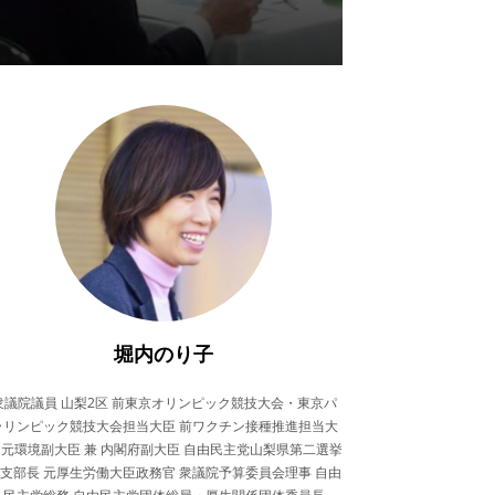
堀内のり子
衆議院議員 山梨2区 前東京オリンピック競技大会・東京パ
ラリンピック競技大会担当大臣 前ワクチン接種推進担当大
 元環境副大臣 兼 内閣府副大臣 自由民主党山梨県第二選挙
支部長 元厚生労働大臣政務官 衆議院予算委員会理事 自由