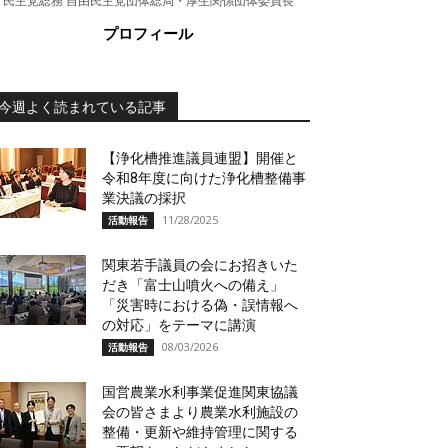
民主党総務 自由民主党団体総局・厚生関係団体委員長
プロフィール
今週よく読まれている記事
【浄化槽推進議員連盟】開催と
令和8年度に向けた浄化槽整備事
業決議の採択
11/28/2025
活動報告
関東若手議員の会にお招きいた
だき「富士山噴火への備え」
「災害時における偽・誤情報へ
の対応」をテーマに講演
08/03/2026
活動報告
国営農業水利事業促進関東協議
会の皆さまより農業水利施設の
整備・更新や維持管理に関する