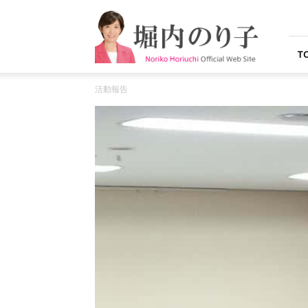
堀
内
の
り
T
子
オ
活動報告
フ
ィ
シ
ャ
ル
ウ
ェ
ブ
サ
イ
ト