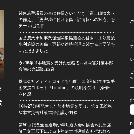
関東若手議員の会にお招きいただき「富士山噴火へ
の備え」「災害時における偽・誤情報への対応」を
ご
テーマに講演
・
国営農業水利事業促進関東協議会の皆さまより農業
・
水利施設の整備・更新や維持管理に関するご要望を
て
いただきました
・
い
令和8年熊本地震を受けた総務省非常災害対策本部
会議の第2回に出席
ご
ち
株式会社メディカロイドを訪問、国産初の実用型手
会
術支援ロボット「hinotori」の説明を受け、操作性
を体感
お
要
16時27分頃発生した熊本地震を受け、第１回総務
省非常災害対策本部会議が開催
Em
第60回記念全国道場少年剣道大会の開会式に出席、
水
瑤子女王殿下による少年剣士指導稽古も行われる