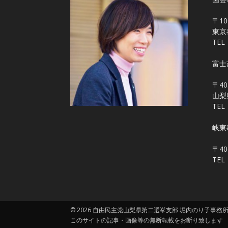
〒10
東京
TEL
富士
〒40
山梨
TEL
峡東
〒4
TEL
© 2026 自由民主党山梨県第二選挙支部 堀内のり子事務
このサイトの記事・画像等の無断転載をお断り致します