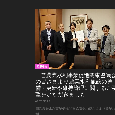
活動報告
国営農業水利事業促進関東協議
の皆さまより農業水利施設の整
備・更新や維持管理に関するご
望をいただきました
08/03/2026
国営農業水利事業促進関東協議会の皆さまより農業
利...