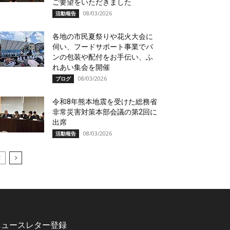
ご要望をいただきました
08/03/2026
活動報告
各地の市民夏祭りや花火大会に
伺い、フードサポート事業でパ
ンの包装や配付をお手伝い、ふ
れあい集会を開催
08/03/2026
ブログ
令和8年熊本地震を受けた総務省
非常災害対策本部会議の第2回に
出席
08/03/2026
活動報告
ニュースレター登録