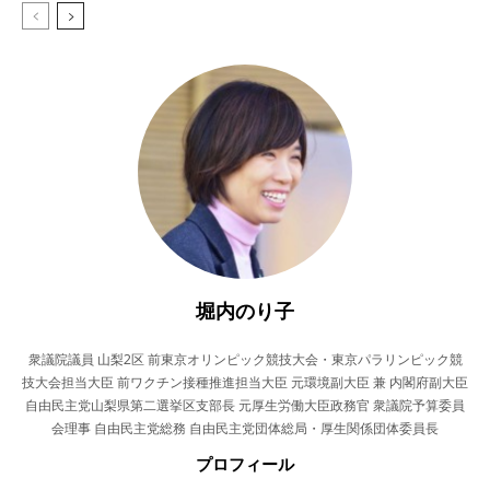
堀内のり子
衆議院議員 山梨2区 前東京オリンピック競技大会・東京パラリンピック競
技大会担当大臣 前ワクチン接種推進担当大臣 元環境副大臣 兼 内閣府副大臣
自由民主党山梨県第二選挙区支部長 元厚生労働大臣政務官 衆議院予算委員
会理事 自由民主党総務 自由民主党団体総局・厚生関係団体委員長
プロフィール