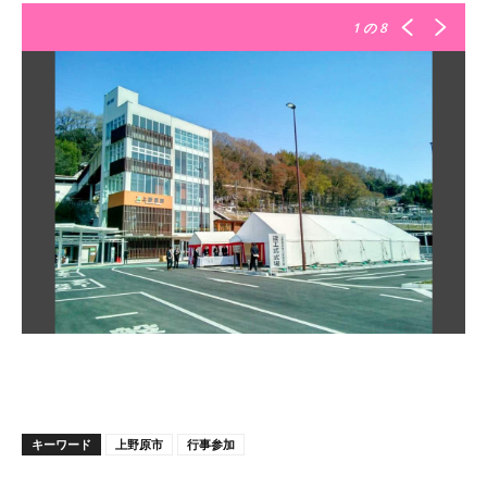
1
の 8
キーワード
上野原市
行事参加