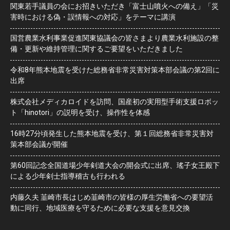
関東若手議員の会にお招きいただき「富士山噴火への備え」「災
害時における偽・誤情報への対応」をテーマに講演
国営農業水利事業促進関東協議会の皆さまより農業水利施設の整
備・更新や維持管理に関するご要望をいただきました
令和8年熊本地震を受けた総務省非常災害対策本部会議の第2回に
出席
株式会社メディカロイドを訪問、国産初の実用型手術支援ロボッ
ト「hinotori」の説明を受け、操作性を体感
16時27分頃発生した熊本地震を受け、第１回総務省非常災害対
策本部会議が開催
第60回記念全国道場少年剣道大会の開会式に出席、瑤子女王殿下
による少年剣士指導稽古も行われる
内藤久夫 韮崎市長はじめ韮崎市の皆様の厚生労働省への要望活
動に同行、地域医療を守るために必要な支援を意見交換