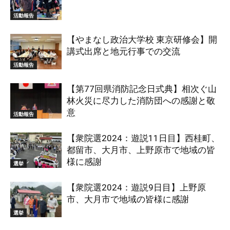
活動報告
【やまなし政治大学校 東京研修会】開
講式出席と地元行事での交流
活動報告
【第77回県消防記念日式典】相次ぐ山
林火災に尽力した消防団への感謝と敬
意
活動報告
【衆院選2024：遊説11日目】西桂町、
都留市、大月市、上野原市で地域の皆
様に感謝
選挙
【衆院選2024：遊説9日目】上野原
市、大月市で地域の皆様に感謝
選挙