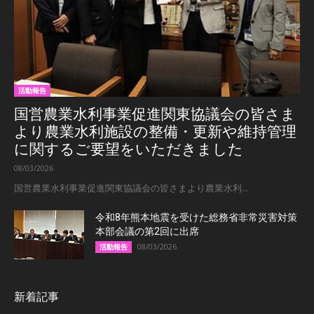
活動報告
国営農業水利事業促進関東協議会の皆さま
より農業水利施設の整備・更新や維持管理
に関するご要望をいただきました
08/03/2026
国営農業水利事業促進関東協議会の皆さまより農業水利...
令和8年熊本地震を受けた総務省非常災害対策
本部会議の第2回に出席
08/03/2026
活動報告
新着記事