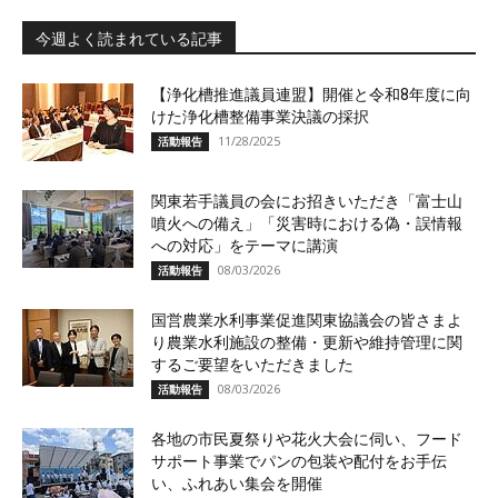
今週よく読まれている記事
【浄化槽推進議員連盟】開催と令和8年度に向
けた浄化槽整備事業決議の採択
11/28/2025
活動報告
関東若手議員の会にお招きいただき「富士山
噴火への備え」「災害時における偽・誤情報
への対応」をテーマに講演
08/03/2026
活動報告
国営農業水利事業促進関東協議会の皆さまよ
り農業水利施設の整備・更新や維持管理に関
するご要望をいただきました
08/03/2026
活動報告
各地の市民夏祭りや花火大会に伺い、フード
サポート事業でパンの包装や配付をお手伝
い、ふれあい集会を開催