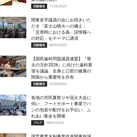
11/28/2025
活動報告
関東若手議員の会にお招きいた
だき「富士山噴火への備え」
「災害時における偽・誤情報へ
の対応」をテーマに講演
08/03/2026
活動報告
【国民歯科問題議員連盟】『骨
太の方針2026』に向けた歯科要
望を議論、全身と口腔の健康の
関係から重要性を共有
05/24/2026
活動報告
各地の市民夏祭りや花火大会に
伺い、フードサポート事業でパ
ンの包装や配付をお手伝い、ふ
れあい集会を開催
08/03/2026
ブログ
国営農業水利事業促進関東協議