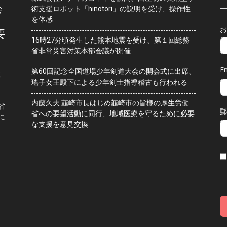
会
術支援ロボット「hinotori」の説明を受け、操作性
を体感
お
要
16時27分頃発生した熊本地震を受け、第１回総務
省非常災害対策本部会議が開催
Em
第60回記念全国道場少年剣道大会の開会式に出席、
水
瑤子女王殿下による少年剣士指導稽古も行われる
内藤久夫 韮崎市長はじめ韮崎市の皆様の厚生労働
省
郵
省への要望活動に同行、地域医療を守るために必要
に
な支援を意見交換