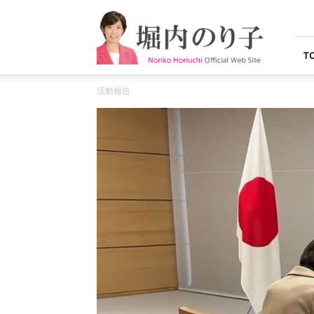
堀
内
の
り
T
子
オ
活動報告
フ
ィ
シ
ャ
ル
ウ
ェ
ブ
サ
イ
ト