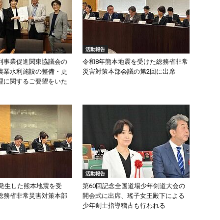
活動報告
利事業促進関東協議会の
令和8年熊本地震を受けた総務省非常
農業水利施設の整備・更
災害対策本部会議の第2回に出席
理に関するご要望をいた
活動報告
頃発生した熊本地震を受
第60回記念全国道場少年剣道大会の
総務省非常災害対策本部
開会式に出席、瑤子女王殿下による
少年剣士指導稽古も行われる