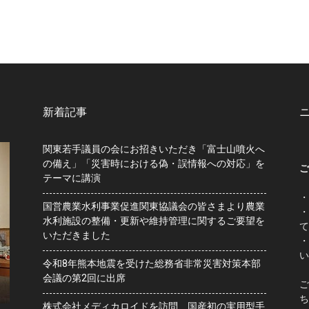
新着記事
関東若手議員の会にお招きいただき「富士山噴火へ
の備え」「災害時における偽・誤情報への対応」を
ご
テーマに講演
・
国営農業水利事業促進関東協議会の皆さまより農業
・
水利施設の整備・更新や維持管理に関するご要望を
て
いただきました
・
い
令和8年熊本地震を受けた総務省非常災害対策本部
会議の第2回に出席
ご
ち
株式会社メディカロイドを訪問、国産初の実用型手