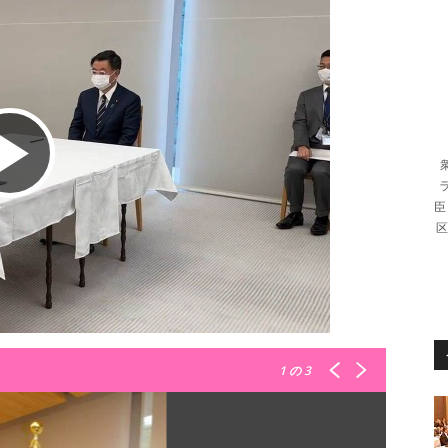
ビ
臣
区
デ
オ
1
の 3
を