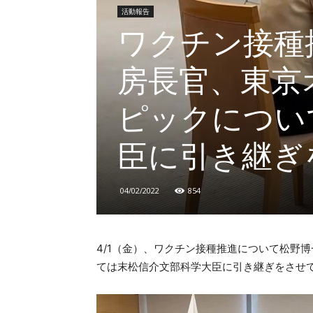
活動報告
ワクチン接種
房長官、東京
ピックについ
臣に引き継ぎ
04/02/2022
854
4/1（金）、ワクチン接種推進について松野
ては末松信介文部科学大臣に引き継ぎをさせ