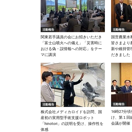
活動報告
活動報告
関東若手議員の会にお招きいただき
国営農業水
「富士山噴火への備え」「災害時に
皆さまより
おける偽・誤情報への対応」をテー
新や維持管
マに講演
だきました
活動報告
活動報告
16時27分
株式会社メディカロイドを訪問、国
け、第１回
産初の実用型手術支援ロボット
会議が開催
「hinotori」の説明を受け、操作性を
体感