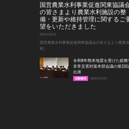
国営農業水利事業促進関東協議
の皆さまより農業水利施設の整
備・更新や維持管理に関するご
望をいただきました
08/03/2026
国営農業水利事業促進関東協議会の皆さまより農業
利...
令和8年熊本地震を受けた総務
非常災害対策本部会議の第2回
出席
08/03/2026
活動報告