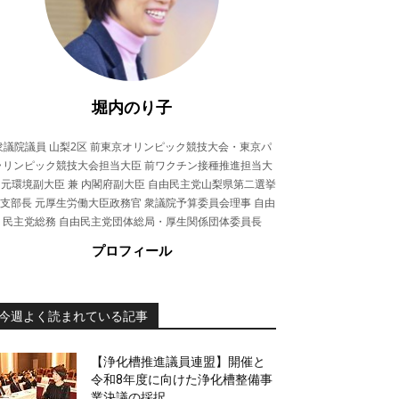
堀内のり子
衆議院議員 山梨2区 前東京オリンピック競技大会・東京パ
ラリンピック競技大会担当大臣 前ワクチン接種推進担当大
 元環境副大臣 兼 内閣府副大臣 自由民主党山梨県第二選挙
支部長 元厚生労働大臣政務官 衆議院予算委員会理事 自由
民主党総務 自由民主党団体総局・厚生関係団体委員長
プロフィール
今週よく読まれている記事
【浄化槽推進議員連盟】開催と
令和8年度に向けた浄化槽整備事
業決議の採択