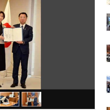
再
生
す
る