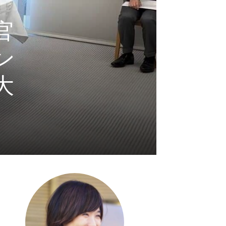
官
ン
大