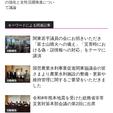
の強化と女性活躍推進につい
て議論
キーワードによる関連記事
関東若手議員の会にお招きいただき
「富士山噴火への備え」「災害時にお
ける偽・誤情報への対応」をテーマに
活動報告
講演
国営農業水利事業促進関東協議会の皆
さまより農業水利施設の整備・更新や
維持管理に関するご要望をいただきま
活動報告
した
令和8年熊本地震を受けた総務省非常
災害対策本部会議の第2回に出席
活動報告