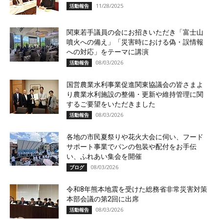
11/28/2025
活動報告
関東若手議員の会にお招きいただき「富士山
噴火への備え」「災害時における偽・誤情報
への対応」をテーマに講演
08/03/2026
活動報告
国営農業水利事業促進関東協議会の皆さまよ
り農業水利施設の整備・更新や維持管理に関
するご要望をいただきました
08/03/2026
活動報告
各地の市民夏祭りや花火大会に伺い、フード
サポート事業でパンの包装や配付をお手伝
い、ふれあい集会を開催
08/03/2026
ブログ
令和8年熊本地震を受けた総務省非常災害対策
本部会議の第2回に出席
08/03/2026
活動報告