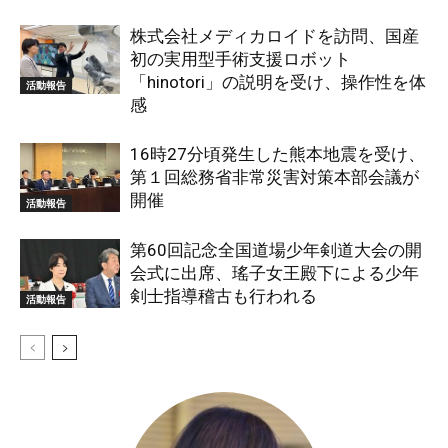
株式会社メディカロイドを訪問、国産
初の実用型手術支援ロボット
「hinotori」の説明を受け、操作性を体
活動報告
感
16時27分頃発生した熊本地震を受け、
第１回総務省非常災害対策本部会議が
開催
活動報告
第60回記念全国道場少年剣道大会の開
会式に出席、瑤子女王殿下による少年
剣士指導稽古も行われる
活動報告