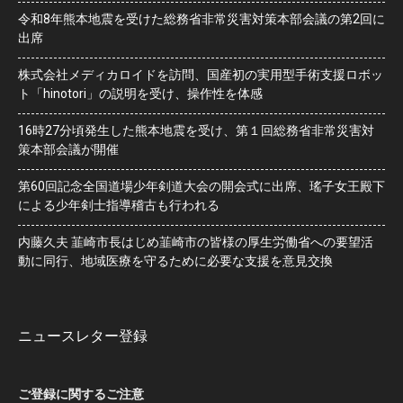
令和8年熊本地震を受けた総務省非常災害対策本部会議の第2回に
出席
株式会社メディカロイドを訪問、国産初の実用型手術支援ロボッ
ト「hinotori」の説明を受け、操作性を体感
16時27分頃発生した熊本地震を受け、第１回総務省非常災害対
策本部会議が開催
第60回記念全国道場少年剣道大会の開会式に出席、瑤子女王殿下
による少年剣士指導稽古も行われる
内藤久夫 韮崎市長はじめ韮崎市の皆様の厚生労働省への要望活
動に同行、地域医療を守るために必要な支援を意見交換
ニュースレター登録
ご登録に関するご注意