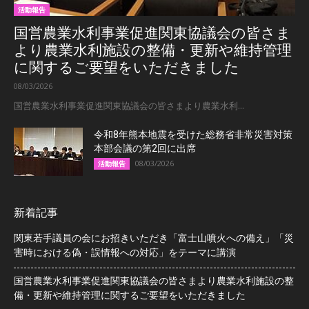
活動報告
国営農業水利事業促進関東協議会の皆さま
より農業水利施設の整備・更新や維持管理
に関するご要望をいただきました
08/03/2026
国営農業水利事業促進関東協議会の皆さまより農業水利...
令和8年熊本地震を受けた総務省非常災害対策
本部会議の第2回に出席
08/03/2026
活動報告
新着記事
関東若手議員の会にお招きいただき「富士山噴火への備え」「災
害時における偽・誤情報への対応」をテーマに講演
国営農業水利事業促進関東協議会の皆さまより農業水利施設の整
備・更新や維持管理に関するご要望をいただきました