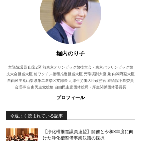
堀内のり子
衆議院議員 山梨2区 前東京オリンピック競技大会・東京パラリンピック競
技大会担当大臣 前ワクチン接種推進担当大臣 元環境副大臣 兼 内閣府副大臣
自由民主党山梨県第二選挙区支部長 元厚生労働大臣政務官 衆議院予算委員
会理事 自由民主党総務 自由民主党団体総局・厚生関係団体委員長
プロフィール
今週よく読まれている記事
【浄化槽推進議員連盟】開催と令和8年度に向
けた浄化槽整備事業決議の採択