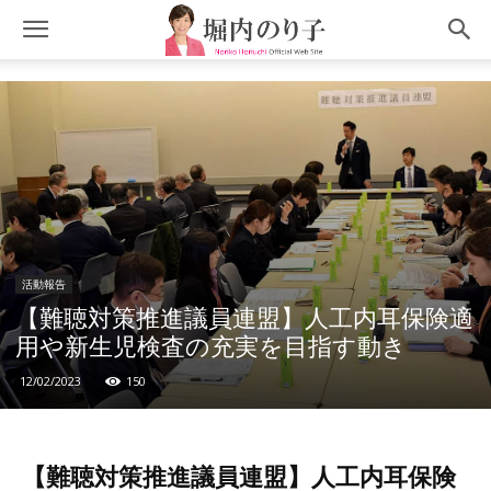
活動報告
【難聴対策推進議員連盟】人工内耳保険適
用や新生児検査の充実を目指す動き
12/02/2023
150
【難聴対策推進議員連盟】人工内耳保険