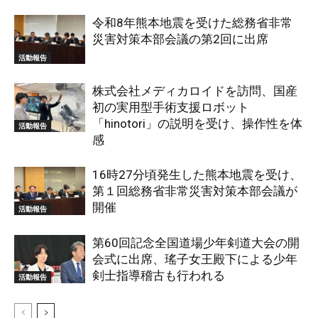
令和8年熊本地震を受けた総務省非常
災害対策本部会議の第2回に出席
活動報告
株式会社メディカロイドを訪問、国産
初の実用型手術支援ロボット
「hinotori」の説明を受け、操作性を体
活動報告
感
16時27分頃発生した熊本地震を受け、
第１回総務省非常災害対策本部会議が
開催
活動報告
第60回記念全国道場少年剣道大会の開
会式に出席、瑤子女王殿下による少年
剣士指導稽古も行われる
活動報告