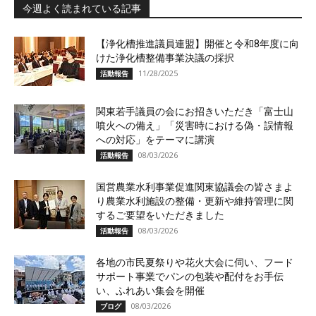
今週よく読まれている記事
【浄化槽推進議員連盟】開催と令和8年度に向
けた浄化槽整備事業決議の採択
11/28/2025
活動報告
関東若手議員の会にお招きいただき「富士山
噴火への備え」「災害時における偽・誤情報
への対応」をテーマに講演
08/03/2026
活動報告
国営農業水利事業促進関東協議会の皆さまよ
り農業水利施設の整備・更新や維持管理に関
するご要望をいただきました
08/03/2026
活動報告
各地の市民夏祭りや花火大会に伺い、フード
サポート事業でパンの包装や配付をお手伝
い、ふれあい集会を開催
08/03/2026
ブログ