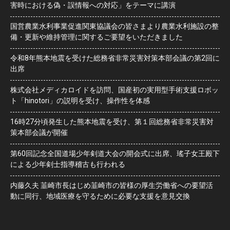
害時における偽・誤情報への対応」をテーマに講演
国営農業水利事業促進関東協議会の皆さまより農業水利施設の整
備・更新や維持管理に関するご要望をいただきました
令和8年熊本地震を受けた総務省非常災害対策本部会議の第2回に
出席
株式会社メディカロイドを訪問、国産初の実用型手術支援ロボッ
ト「hinotori」の説明を受け、操作性を体感
16時27分頃発生した熊本地震を受け、第１回総務省非常災害対
策本部会議が開催
第60回記念全国道場少年剣道大会の開会式に出席、瑤子女王殿下
による少年剣士指導稽古も行われる
内藤久夫 韮崎市長はじめ韮崎市の皆様の厚生労働省への要望活
動に同行、地域医療を守るために必要な支援を意見交換