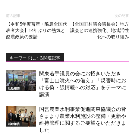
前の記事
次の記事
【令和5年度畜産・酪農全国代
【全国町村議会議長会】地方
表者大会】14年ぶりの熱気と
議会との連携強化、地域活性
酪農政策の要請
化への取り組み
キーワードによる関連記事
関東若手議員の会にお招きいただき
「富士山噴火への備え」「災害時にお
ける偽・誤情報への対応」をテーマに
活動報告
講演
国営農業水利事業促進関東協議会の皆
さまより農業水利施設の整備・更新や
維持管理に関するご要望をいただきま
活動報告
した