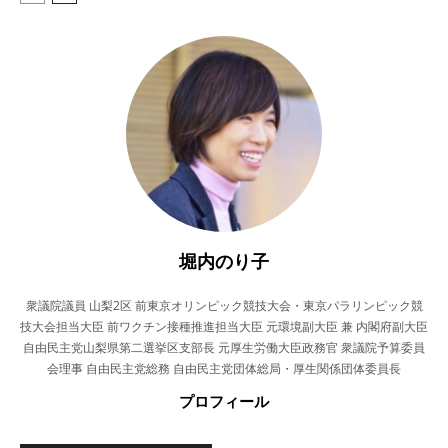
堀内のり子
衆議院議員 山梨2区 前東京オリンピック競技大会・東京パラリンピック競
技大会担当大臣 前ワクチン接種推進担当大臣 元環境副大臣 兼 内閣府副大臣
自由民主党山梨県第二選挙区支部長 元厚生労働大臣政務官 衆議院予算委員
会理事 自由民主党総務 自由民主党団体総局・厚生関係団体委員長
プロフィール