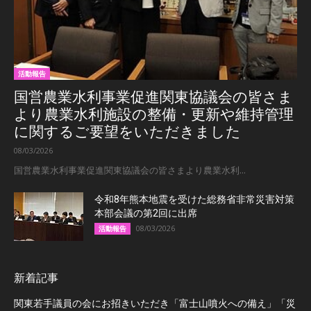
活動報告
国営農業水利事業促進関東協議会の皆さま
より農業水利施設の整備・更新や維持管理
に関するご要望をいただきました
08/03/2026
国営農業水利事業促進関東協議会の皆さまより農業水利...
令和8年熊本地震を受けた総務省非常災害対策
本部会議の第2回に出席
08/03/2026
活動報告
新着記事
関東若手議員の会にお招きいただき「富士山噴火への備え」「災