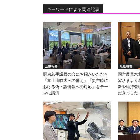
キーワードによる関連記事
活動報告
活動報告
関東若手議員の会にお招きいただき
国営農業水
「富士山噴火への備え」「災害時に
皆さまより
おける偽・誤情報への対応」をテー
新や維持管
マに講演
だきました