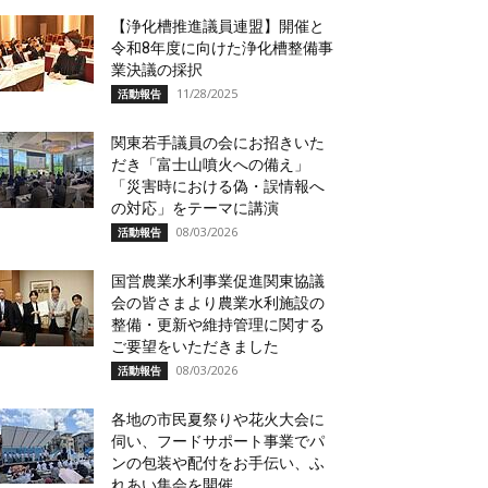
【浄化槽推進議員連盟】開催と
令和8年度に向けた浄化槽整備事
業決議の採択
11/28/2025
活動報告
関東若手議員の会にお招きいた
だき「富士山噴火への備え」
「災害時における偽・誤情報へ
の対応」をテーマに講演
08/03/2026
活動報告
国営農業水利事業促進関東協議
会の皆さまより農業水利施設の
整備・更新や維持管理に関する
ご要望をいただきました
08/03/2026
活動報告
各地の市民夏祭りや花火大会に
伺い、フードサポート事業でパ
ンの包装や配付をお手伝い、ふ
れあい集会を開催