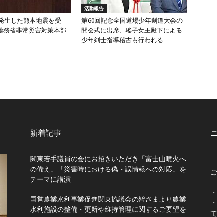
活動報告
頃発生した熊本地震を受
第60回記念全国道場少年剣道大会の
総務省非常災害対策本部
開会式に出席、瑤子女王殿下による
少年剣士指導稽古も行われる
新着記事
関東若手議員の会にお招きいただき「富士山噴火へ
の備え」「災害時における偽・誤情報への対応」を
ご
テーマに講演
・
国営農業水利事業促進関東協議会の皆さまより農業
・
水利施設の整備・更新や維持管理に関するご要望を
て