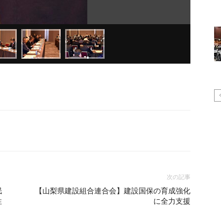
次の記事
民
【山梨県建設組合連合会】建設国保の育成強化
性
に全力支援