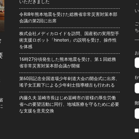
いただきました
・
い
令和8年熊本地震を受けた総務省非常災害対策本部
会議の第2回に出席
ご
ち
株式会社メディカロイドを訪問、国産初の実用型手
会
術支援ロボット「hinotori」の説明を受け、操作性
を体感
お
要
16時27分頃発生した熊本地震を受け、第１回総務
省非常災害対策本部会議が開催
Em
第60回記念全国道場少年剣道大会の開会式に出席、
水
瑤子女王殿下による少年剣士指導稽古も行われる
内藤久夫 韮崎市長はじめ韮崎市の皆様の厚生労働
省
郵
省への要望活動に同行、地域医療を守るために必要
に
な支援を意見交換