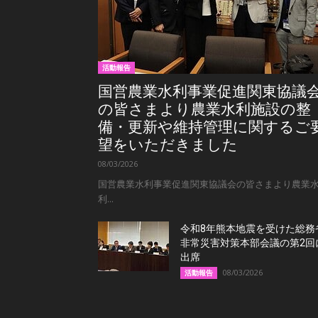
活動報告
国営農業水利事業促進関東協議
の皆さまより農業水利施設の整
備・更新や維持管理に関するご
望をいただきました
08/03/2026
国営農業水利事業促進関東協議会の皆さまより農業
利...
令和8年熊本地震を受けた総務
非常災害対策本部会議の第2回
出席
08/03/2026
活動報告