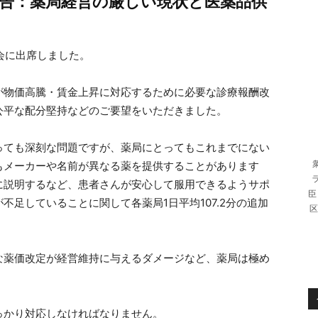
告：薬局経営の厳しい現状と医薬品供
総会に出席しました。
が物価高騰・賃金上昇に対応するために必要な診療報酬改
公平な配分堅持などのご要望をいただきました。
っても深刻な問題ですが、薬局にとってもこれまでにない
もメーカーや名前が異なる薬を提供することがあります
に説明するなど、患者さんが安心して服用できるようサポ
臣
足していることに関して各薬局1日平均107.2分の追加
区
。
な薬価改定が経営維持に与えるダメージなど、薬局は極め
っかり対応しなければなりません。