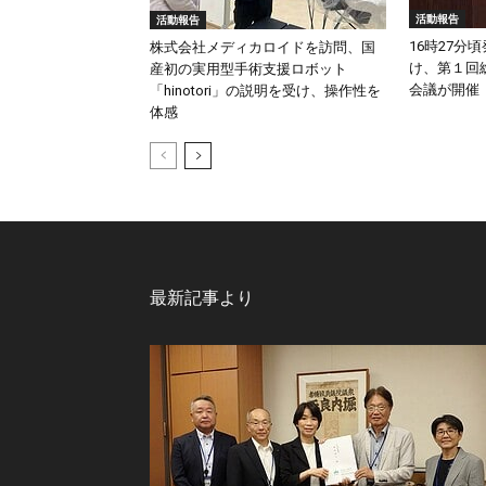
活動報告
活動報告
16時27分
株式会社メディカロイドを訪問、国
け、第１回
産初の実用型手術支援ロボット
会議が開催
「hinotori」の説明を受け、操作性を
体感
最新記事より