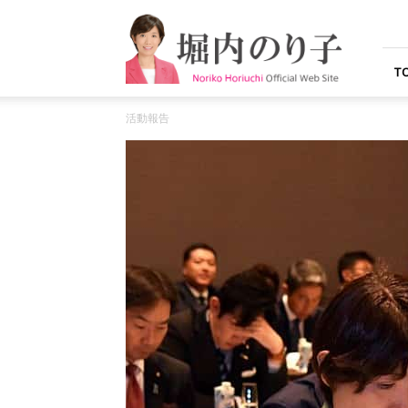
堀
内
の
り
T
子
オ
活動報告
フ
ィ
シ
ャ
ル
ウ
ェ
ブ
サ
イ
ト