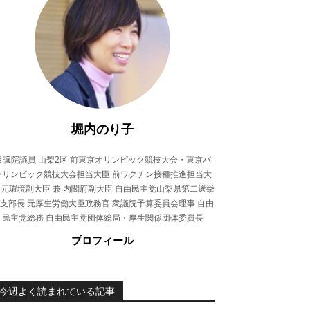
堀内のり子
衆議院議員 山梨2区 前東京オリンピック競技大会・東京パ
ラリンピック競技大会担当大臣 前ワクチン接種推進担当大
 元環境副大臣 兼 内閣府副大臣 自由民主党山梨県第二選挙
支部長 元厚生労働大臣政務官 衆議院予算委員会理事 自由
民主党総務 自由民主党団体総局・厚生関係団体委員長
プロフィール
今週よく読まれている記事