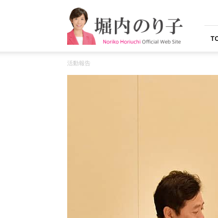
堀
内
の
り
T
子
オ
活動報告
フ
ィ
シ
ャ
ル
ウ
ェ
ブ
サ
イ
ト