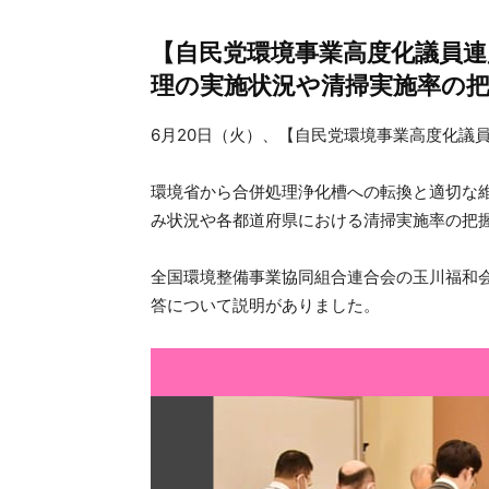
【自民党環境事業高度化議員連
理の実施状況や清掃実施率の
6月20日（火）、【自民党環境事業高度化議
環境省から合併処理浄化槽への転換と適切な
み状況や各都道府県における清掃実施率の把
全国環境整備事業協同組合連合会の玉川福和会
答について説明がありました。