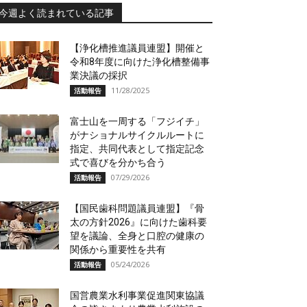
今週よく読まれている記事
【浄化槽推進議員連盟】開催と
令和8年度に向けた浄化槽整備事
業決議の採択
11/28/2025
活動報告
富士山を一周する「フジイチ」
がナショナルサイクルルートに
指定、共同代表として指定記念
式で喜びを分かち合う
07/29/2026
活動報告
【国民歯科問題議員連盟】『骨
太の方針2026』に向けた歯科要
望を議論、全身と口腔の健康の
関係から重要性を共有
05/24/2026
活動報告
国営農業水利事業促進関東協議