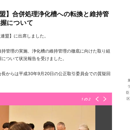
盟】合併処理浄化槽への転換と維持管
把握について
員連盟】に出席しました。
維持管理の実施、浄化槽の維持管理の徹底に向けた取り組
握について状況報告を受けました。
長からは平成30年9月20日の公正取引委員会での質疑回
臣
区
1
の 2