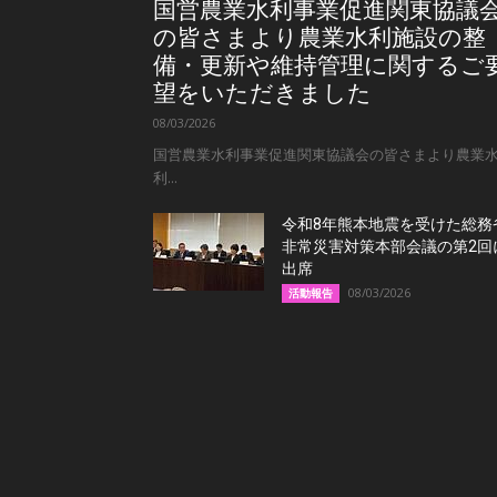
国営農業水利事業促進関東協議
の皆さまより農業水利施設の整
備・更新や維持管理に関するご
望をいただきました
08/03/2026
国営農業水利事業促進関東協議会の皆さまより農業
利...
令和8年熊本地震を受けた総務
非常災害対策本部会議の第2回
出席
08/03/2026
活動報告