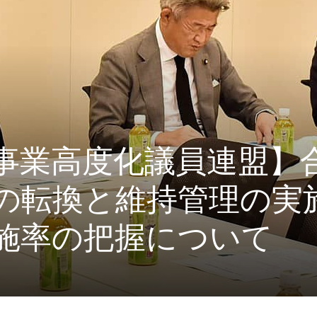
事業高度化議員連盟】
の転換と維持管理の実
施率の把握について