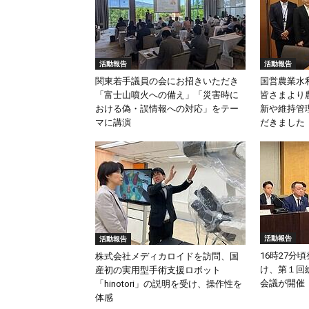
活動報告
活動報告
関東若手議員の会にお招きいただき
国営農業水
「富士山噴火への備え」「災害時に
皆さまより
おける偽・誤情報への対応」をテー
新や維持管
マに講演
だきました
活動報告
活動報告
16時27分
株式会社メディカロイドを訪問、国
け、第１回
産初の実用型手術支援ロボット
会議が開催
「hinotori」の説明を受け、操作性を
体感