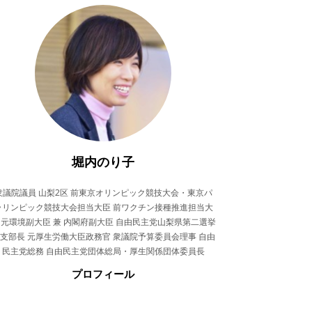
堀内のり子
衆議院議員 山梨2区 前東京オリンピック競技大会・東京パ
ラリンピック競技大会担当大臣 前ワクチン接種推進担当大
 元環境副大臣 兼 内閣府副大臣 自由民主党山梨県第二選挙
支部長 元厚生労働大臣政務官 衆議院予算委員会理事 自由
民主党総務 自由民主党団体総局・厚生関係団体委員長
プロフィール