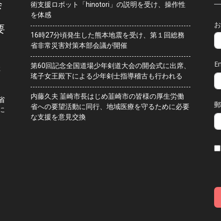
会
術支援ロボット「hinotori」の説明を受け、操作性
を体感
お
要
16時27分頃発生した熊本地震を受け、第１回総務
省非常災害対策本部会議が開催
Em
第60回記念全国道場少年剣道大会の開会式に出席、
水
瑤子女王殿下による少年剣士指導稽古も行われる
内藤久夫 韮崎市長はじめ韮崎市の皆様の厚生労働
省
郵
省への要望活動に同行、地域医療を守るために必要
に
な支援を意見交換