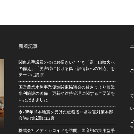
新着記事
関東若手議員の会にお招きいただき「富士山噴火へ
の備え」「災害時における偽・誤情報への対応」を
ご
テーマに講演
・
国営農業水利事業促進関東協議会の皆さまより農業
・
水利施設の整備・更新や維持管理に関するご要望を
て
いただきました
・
い
令和8年熊本地震を受けた総務省非常災害対策本部
会議の第2回に出席
ご
ち
株式会社メディカロイドを訪問、国産初の実用型手