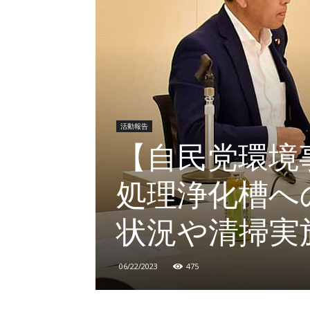
活動報告
【自民党環境
処理浄化槽へ
状況や清掃実
06/22/2023
475