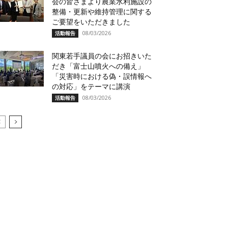
会の皆さまより農業水利施設の
整備・更新や維持管理に関する
ご要望をいただきました
08/03/2026
活動報告
関東若手議員の会にお招きいた
だき「富士山噴火への備え」
「災害時における偽・誤情報へ
の対応」をテーマに講演
08/03/2026
活動報告