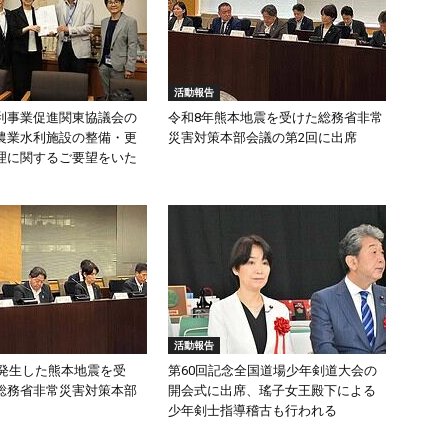
活動報告
利事業促進関東協議会の
令和8年熊本地震を受けた総務省非常
農業水利施設の整備・更
災害対策本部会議の第2回に出席
理に関するご要望をいた
活動報告
頃発生した熊本地震を受
第60回記念全国道場少年剣道大会の
総務省非常災害対策本部
開会式に出席、瑤子女王殿下による
少年剣士指導稽古も行われる