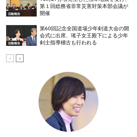
第１回総務省非常災害対策本部会議が
開催
活動報告
第60回記念全国道場少年剣道大会の開
会式に出席、瑤子女王殿下による少年
剣士指導稽古も行われる
活動報告