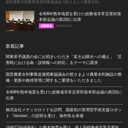
国営農業水利事業促進関東協議会の皆さまより農業水利...
令和8年熊本地震を受けた総務省非常災害対策
本部会議の第2回に出席
08/03/2026
活動報告
新着記事
関東若手議員の会にお招きいただき「富士山噴火への備え」「災
害時における偽・誤情報への対応」をテーマに講演
国営農業水利事業促進関東協議会の皆さまより農業水利施設の整
備・更新や維持管理に関するご要望をいただきました
令和8年熊本地震を受けた総務省非常災害対策本部会議の第2回に
出席
株式会社メディカロイドを訪問、国産初の実用型手術支援ロボッ
ト「hinotori」の説明を受け、操作性を体感
16時27分頃発生した熊本地震を受け、第１回総務省非常災害対