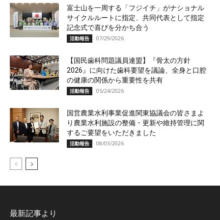
富士山を一周する「フジイチ」がナショナル
サイクルルートに指定、共同代表として指定
記念式で喜びを分かち合う
07/29/2026
活動報告
【国民歯科問題議員連盟】『骨太の方針
2026』に向けた歯科要望を議論、全身と口腔
の健康の関係から重要性を共有
05/24/2026
活動報告
国営農業水利事業促進関東協議会の皆さまよ
り農業水利施設の整備・更新や維持管理に関
するご要望をいただきました
08/03/2026
活動報告
最新記事より