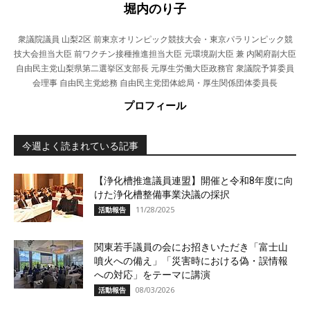
堀内のり子
衆議院議員 山梨2区 前東京オリンピック競技大会・東京パラリンピック競
技大会担当大臣 前ワクチン接種推進担当大臣 元環境副大臣 兼 内閣府副大臣
自由民主党山梨県第二選挙区支部長 元厚生労働大臣政務官 衆議院予算委員
会理事 自由民主党総務 自由民主党団体総局・厚生関係団体委員長
プロフィール
今週よく読まれている記事
【浄化槽推進議員連盟】開催と令和8年度に向
けた浄化槽整備事業決議の採択
11/28/2025
活動報告
関東若手議員の会にお招きいただき「富士山
噴火への備え」「災害時における偽・誤情報
への対応」をテーマに講演
08/03/2026
活動報告