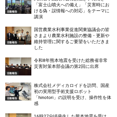
「富士山噴火への備え」「災害時にお
ける偽・誤情報への対応」をテーマに
活動報告
講演
国営農業水利事業促進関東協議会の皆
さまより農業水利施設の整備・更新や
維持管理に関するご要望をいただきま
活動報告
した
令和8年熊本地震を受けた総務省非常
災害対策本部会議の第2回に出席
活動報告
株式会社メディカロイドを訪問、国産
初の実用型手術支援ロボット
「hinotori」の説明を受け、操作性を体
活動報告
感
16時27分頃発生した熊本地震を受け、