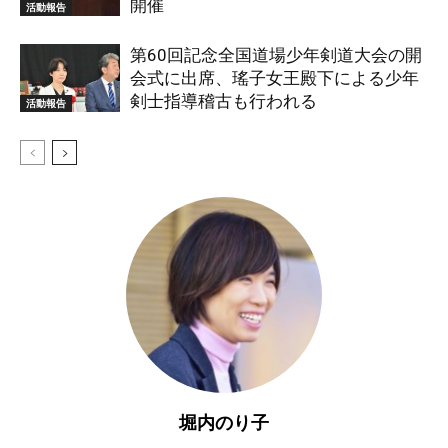
開催
活動報告
第60回記念全国道場少年剣道大会の開
会式に出席、瑤子女王殿下による少年
剣士指導稽古も行われる
活動報告
堀内のり子