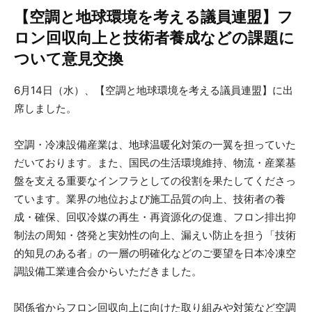
【空調と地球環境を考える議員連盟】フ
ロン回収向上と技術者養成などの課題に
ついて意見交換
6月14日（水）、【空調と地球環境を考える議員連盟】に出
席しました。
空調・冷凍設備産業は、地球温暖化対策の一翼を担っていた
だいております。また、国民の生活環境維持、物流・産業基
盤を支える重要なインフラとしての役割を果たしてくださっ
ています。業界の地位および施工品質の向上、技術者の養
成・確保、回収冷媒の再生・再資源化の促進、フロン排出抑
制法の周知・啓発と実効性の向上、漏えい防止を担う「技術
的知見のある者」の一層の明確化などのご要望を日本冷凍空
調設備工業連合会からいただきました。
関係省からフロン回収向上に向けた取り組みや対策など空調