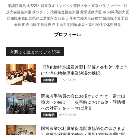
衆議院議員 山梨2区 前東京オリンピック競技大会・東京パラリンピック競
技大会担当大臣 前ワクチン接種推進担当大臣 元環境副大臣 兼 内閣府副大臣
自由民主党山梨県第二選挙区支部長 元厚生労働大臣政務官 衆議院予算委員
会理事 自由民主党総務 自由民主党団体総局・厚生関係団体委員長
プロフィール
今週よく読まれている記事
【浄化槽推進議員連盟】開催と令和8年度に向
けた浄化槽整備事業決議の採択
11/28/2025
活動報告
関東若手議員の会にお招きいただき「富士山
噴火への備え」「災害時における偽・誤情報
への対応」をテーマに講演
08/03/2026
活動報告
国営農業水利事業促進関東協議会の皆さまよ
り農業水利施設の整備・更新や維持管理に関