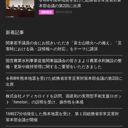
本部会議の第2回に出席
08/03/2026
活動報告
新着記事
関東若手議員の会にお招きいただき「富士山噴火への備え」「災
害時における偽・誤情報への対応」をテーマに講演
国営農業水利事業促進関東協議会の皆さまより農業水利施設の整
備・更新や維持管理に関するご要望をいただきました
令和8年熊本地震を受けた総務省非常災害対策本部会議の第2回に
出席
株式会社メディカロイドを訪問、国産初の実用型手術支援ロボッ
ト「hinotori」の説明を受け、操作性を体感
16時27分頃発生した熊本地震を受け、第１回総務省非常災害対
策本部会議が開催