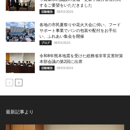
するご要望をいただきました
08/03/2026
活動報告
各地の市民夏祭りや花火大会に伺い、フード
サポート事業でパンの包装や配付をお手伝
い、ふれあい集会を開催
08/03/2026
ブログ
令和8年熊本地震を受けた総務省非常災害対策
本部会議の第2回に出席
08/03/2026
活動報告
最新記事より