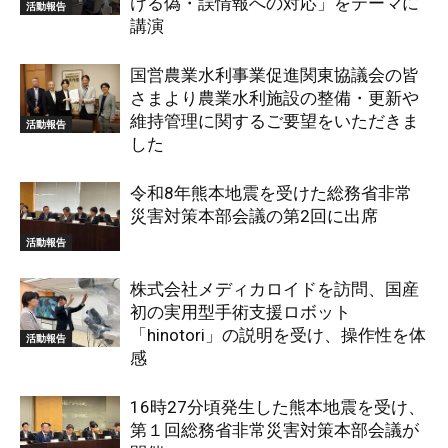
ける偽・誤情報への対応」をテーマに
活動報告
講演
国営農業水利事業促進関東協議会の皆
さまより農業水利施設の整備・更新や
維持管理に関するご要望をいただきま
活動報告
した
令和8年熊本地震を受けた総務省非常
災害対策本部会議の第2回に出席
活動報告
株式会社メディカロイドを訪問、国産
初の実用型手術支援ロボット
「hinotori」の説明を受け、操作性を体
活動報告
感
16時27分頃発生した熊本地震を受け、
第１回総務省非常災害対策本部会議が