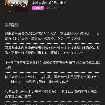
本部会議の第2回に出席
08/03/2026
活動報告
新着記事
関東若手議員の会にお招きいただき「富士山噴火への備え」「災
害時における偽・誤情報への対応」をテーマに講演
国営農業水利事業促進関東協議会の皆さまより農業水利施設の整
備・更新や維持管理に関するご要望をいただきました
令和8年熊本地震を受けた総務省非常災害対策本部会議の第2回に
出席
株式会社メディカロイドを訪問、国産初の実用型手術支援ロボッ
ト「hinotori」の説明を受け、操作性を体感
16時27分頃発生した熊本地震を受け、第１回総務省非常災害対
策本部会議が開催