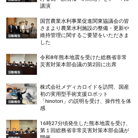
講演
国営農業水利事業促進関東協議会の皆
さまより農業水利施設の整備・更新や
維持管理に関するご要望をいただきま
活動報告
した
令和8年熊本地震を受けた総務省非常
災害対策本部会議の第2回に出席
活動報告
株式会社メディカロイドを訪問、国産
初の実用型手術支援ロボット
「hinotori」の説明を受け、操作性を体
活動報告
感
16時27分頃発生した熊本地震を受け、
第１回総務省非常災害対策本部会議が
開催