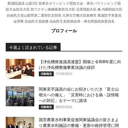
衆議院議員 山梨2区 前東京オリンピック競技大会・東京パラリンピック競
技大会担当大臣 前ワクチン接種推進担当大臣 元環境副大臣 兼 内閣府副大臣
自由民主党山梨県第二選挙区支部長 元厚生労働大臣政務官 衆議院予算委員
会理事 自由民主党総務 自由民主党団体総局・厚生関係団体委員長
プロフィール
今週よく読まれている記事
【浄化槽推進議員連盟】開催と令和8年度に向
けた浄化槽整備事業決議の採択
11/28/2025
活動報告
関東若手議員の会にお招きいただき「富士山
噴火への備え」「災害時における偽・誤情報
への対応」をテーマに講演
08/03/2026
活動報告
国営農業水利事業促進関東協議会の皆さまよ
り農業水利施設の整備・更新や維持管理に関