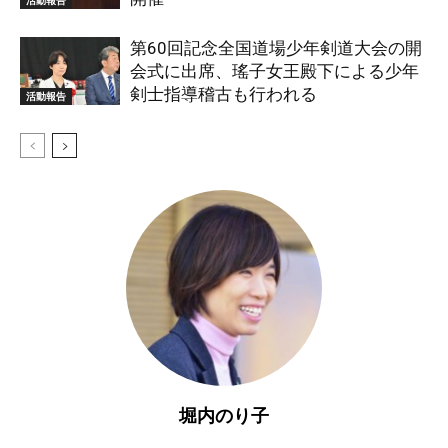
活動報告
第60回記念全国道場少年剣道大会の開
会式に出席、瑤子女王殿下による少年
剣士指導稽古も行われる
活動報告
堀内のり子