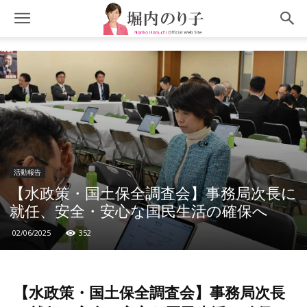
活動報告
【水政策・国土保全調査会】事務局次長に
就任、安全・安心な国民生活の確保へ
02/06/2025
352
【水政策・国土保全調査会】事務局次長