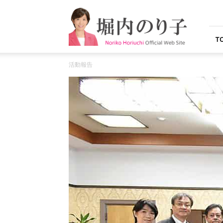
堀
内
の
り
T
子
オ
活動報告
フ
ィ
シ
ャ
ル
ウ
ェ
ブ
サ
イ
ト