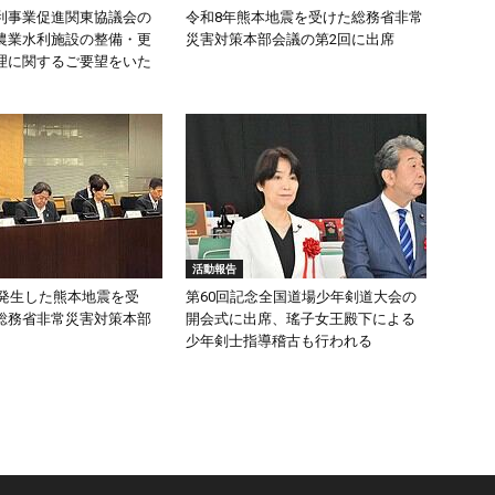
利事業促進関東協議会の
令和8年熊本地震を受けた総務省非常
農業水利施設の整備・更
災害対策本部会議の第2回に出席
理に関するご要望をいた
活動報告
頃発生した熊本地震を受
第60回記念全国道場少年剣道大会の
総務省非常災害対策本部
開会式に出席、瑤子女王殿下による
少年剣士指導稽古も行われる