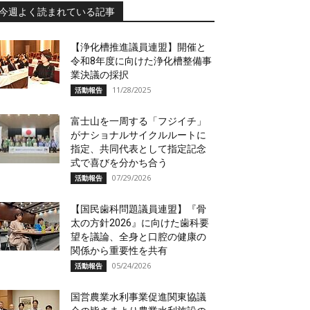
今週よく読まれている記事
【浄化槽推進議員連盟】開催と
令和8年度に向けた浄化槽整備事
業決議の採択
11/28/2025
活動報告
富士山を一周する「フジイチ」
がナショナルサイクルルートに
指定、共同代表として指定記念
式で喜びを分かち合う
07/29/2026
活動報告
【国民歯科問題議員連盟】『骨
太の方針2026』に向けた歯科要
望を議論、全身と口腔の健康の
関係から重要性を共有
05/24/2026
活動報告
国営農業水利事業促進関東協議