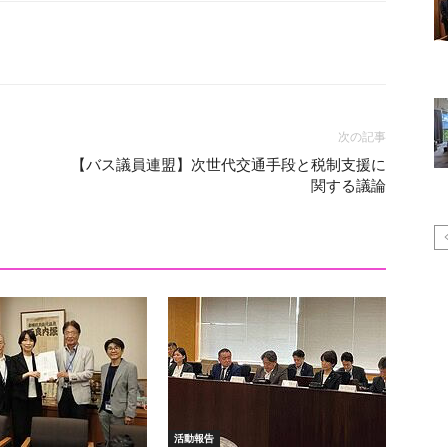
次の記事
【バス議員連盟】次世代交通手段と税制支援に
関する議論
活動報告