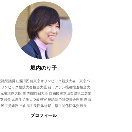
堀内のり子
衆議院議員 山梨2区 前東京オリンピック競技大会・東京パ
ラリンピック競技大会担当大臣 前ワクチン接種推進担当大
 元環境副大臣 兼 内閣府副大臣 自由民主党山梨県第二選挙
支部長 元厚生労働大臣政務官 衆議院予算委員会理事 自由
民主党総務 自由民主党団体総局・厚生関係団体委員長
プロフィール