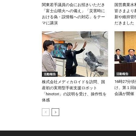
関東若手議員の会にお招きいただき
国営農業水
「富士山噴火への備え」「災害時に
皆さまより
おける偽・誤情報への対応」をテー
新や維持管
マに講演
だきました
活動報告
活動報告
16時27分
株式会社メディカロイドを訪問、国
け、第１回
産初の実用型手術支援ロボット
会議が開催
「hinotori」の説明を受け、操作性を
体感