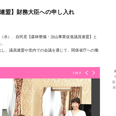
員連盟】財務大臣への申し入れ
日（水）、自民党【森林整備・治山事業促進議員連盟】と
た。
化し、議員連盟や党内での会議を通じて、関係省庁への働
1
の 3
臣
区