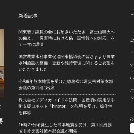
新着記事
関東若手議員の会にお招きいただき「富士山噴火へ
の備え」「災害時における偽・誤情報への対応」を
ご
テーマに講演
・
国営農業水利事業促進関東協議会の皆さまより農業
・
水利施設の整備・更新や維持管理に関するご要望を
て
いただきました
・
い
令和8年熊本地震を受けた総務省非常災害対策本部
会議の第2回に出席
ご
ち
株式会社メディカロイドを訪問、国産初の実用型手
会
術支援ロボット「hinotori」の説明を受け、操作性
を体感
お
要
16時27分頃発生した熊本地震を受け、第１回総務
省非常災害対策本部会議が開催