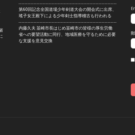
Em
第60回記念全国道場少年剣道大会の開会式に出席、
水
瑤子女王殿下による少年剣士指導稽古も行われる
内藤久夫 韮崎市長はじめ韮崎市の皆様の厚生労働
省
郵
省への要望活動に同行、地域医療を守るために必要
に
な支援を意見交換