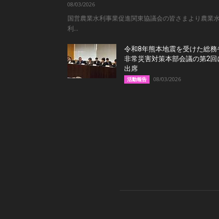
08/03/2026
国営農業水利事業促進関東協議会の皆さまより農業
利...
令和8年熊本地震を受けた総務
非常災害対策本部会議の第2回
出席
08/03/2026
活動報告