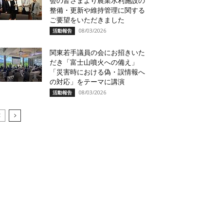
会の皆さまより農業水利施設の
整備・更新や維持管理に関する
ご要望をいただきました
08/03/2026
活動報告
関東若手議員の会にお招きいた
だき「富士山噴火への備え」
「災害時における偽・誤情報へ
の対応」をテーマに講演
08/03/2026
活動報告