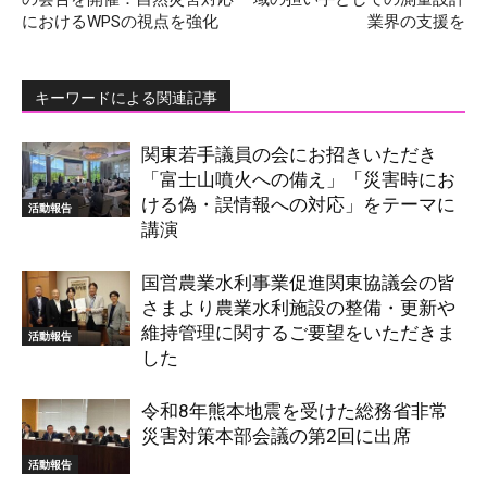
におけるWPSの視点を強化
業界の支援を
キーワードによる関連記事
関東若手議員の会にお招きいただき
「富士山噴火への備え」「災害時にお
ける偽・誤情報への対応」をテーマに
活動報告
講演
国営農業水利事業促進関東協議会の皆
さまより農業水利施設の整備・更新や
維持管理に関するご要望をいただきま
活動報告
した
令和8年熊本地震を受けた総務省非常
災害対策本部会議の第2回に出席
活動報告