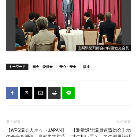
山梨県薬剤師会の内藤敏光会長
キーワード
国会・委員会
安心・安全
福祉
前の記事
次の記事
【WPS議会人ネットJAPAN】
【測量設計議員連盟総会】地
の会合を開催：自然災害対応
域の担い手としての測量設計