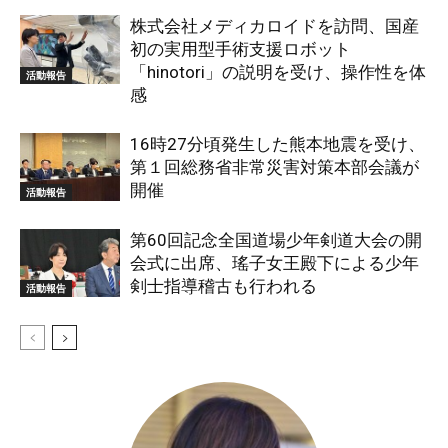
株式会社メディカロイドを訪問、国産
初の実用型手術支援ロボット
「hinotori」の説明を受け、操作性を体
活動報告
感
16時27分頃発生した熊本地震を受け、
第１回総務省非常災害対策本部会議が
開催
活動報告
第60回記念全国道場少年剣道大会の開
会式に出席、瑤子女王殿下による少年
剣士指導稽古も行われる
活動報告