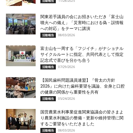
11/28/2025
活動報告
関東若手議員の会にお招きいただき「富士山
噴火への備え」「災害時における偽・誤情報
への対応」をテーマに講演
08/03/2026
活動報告
富士山を一周する「フジイチ」がナショナル
サイクルルートに指定、共同代表として指定
記念式で喜びを分かち合う
07/29/2026
活動報告
【国民歯科問題議員連盟】『骨太の方針
2026』に向けた歯科要望を議論、全身と口腔
の健康の関係から重要性を共有
05/24/2026
活動報告
国営農業水利事業促進関東協議会の皆さまよ
り農業水利施設の整備・更新や維持管理に関
するご要望をいただきました
08/03/2026
活動報告