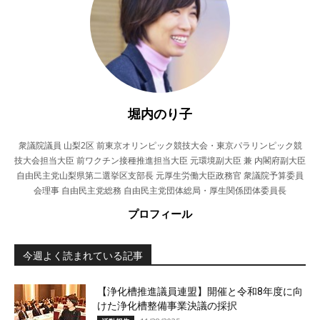
堀内のり子
衆議院議員 山梨2区 前東京オリンピック競技大会・東京パラリンピック競
技大会担当大臣 前ワクチン接種推進担当大臣 元環境副大臣 兼 内閣府副大臣
自由民主党山梨県第二選挙区支部長 元厚生労働大臣政務官 衆議院予算委員
会理事 自由民主党総務 自由民主党団体総局・厚生関係団体委員長
プロフィール
今週よく読まれている記事
【浄化槽推進議員連盟】開催と令和8年度に向
けた浄化槽整備事業決議の採択