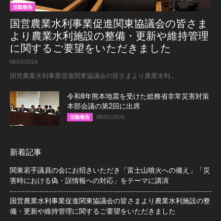
活動報告
国営農業水利事業促進関東協議会の皆さま
より農業水利施設の整備・更新や維持管理
に関するご要望をいただきました
08/03/2026
国営農業水利事業促進関東協議会の皆さまより農業水利...
令和8年熊本地震を受けた総務省非常災害対策
本部会議の第2回に出席
08/03/2026
活動報告
新着記事
関東若手議員の会にお招きいただき「富士山噴火への備え」「災
害時における偽・誤情報への対応」をテーマに講演
国営農業水利事業促進関東協議会の皆さまより農業水利施設の整
備・更新や維持管理に関するご要望をいただきました