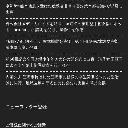
令和8年熊本地震を受けた総務省非常災害対策本部会議の第2回に
出席
株式会社メディカロイドを訪問、国産初の実用型手術支援ロボッ
ト「hinotori」の説明を受け、操作性を体感
16時27分頃発生した熊本地震を受け、第１回総務省非常災害対
策本部会議が開催
第60回記念全国道場少年剣道大会の開会式に出席、瑤子女王殿下
による少年剣士指導稽古も行われる
内藤久夫 韮崎市長はじめ韮崎市の皆様の厚生労働省への要望活
動に同行、地域医療を守るために必要な支援を意見交換
ニュースレター登録
ご登録に関するご注意