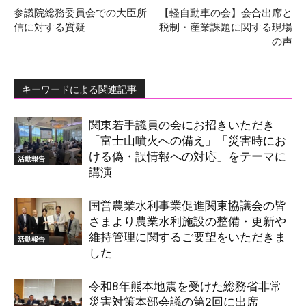
参議院総務委員会での大臣所
【軽自動車の会】会合出席と
信に対する質疑
税制・産業課題に関する現場
の声
キーワードによる関連記事
関東若手議員の会にお招きいただき
「富士山噴火への備え」「災害時にお
ける偽・誤情報への対応」をテーマに
活動報告
講演
国営農業水利事業促進関東協議会の皆
さまより農業水利施設の整備・更新や
維持管理に関するご要望をいただきま
活動報告
した
令和8年熊本地震を受けた総務省非常
災害対策本部会議の第2回に出席