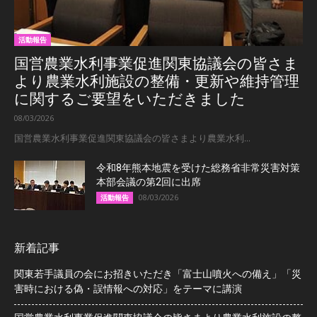
活動報告
国営農業水利事業促進関東協議会の皆さま
より農業水利施設の整備・更新や維持管理
に関するご要望をいただきました
08/03/2026
国営農業水利事業促進関東協議会の皆さまより農業水利...
令和8年熊本地震を受けた総務省非常災害対策
本部会議の第2回に出席
08/03/2026
活動報告
新着記事
関東若手議員の会にお招きいただき「富士山噴火への備え」「災
害時における偽・誤情報への対応」をテーマに講演