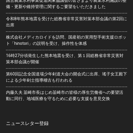
国営農業水利事業促進関東協議会の皆さまより農業水利施設の整
備・更新や維持管理に関するご要望をいただきました
令和8年熊本地震を受けた総務省非常災害対策本部会議の第2回に
出席
株式会社メディカロイドを訪問、国産初の実用型手術支援ロボッ
ト「hinotori」の説明を受け、操作性を体感
16時27分頃発生した熊本地震を受け、第１回総務省非常災害対
策本部会議が開催
第60回記念全国道場少年剣道大会の開会式に出席、瑤子女王殿下
による少年剣士指導稽古も行われる
内藤久夫 韮崎市長はじめ韮崎市の皆様の厚生労働省への要望活
動に同行、地域医療を守るために必要な支援を意見交換
ニュースレター登録