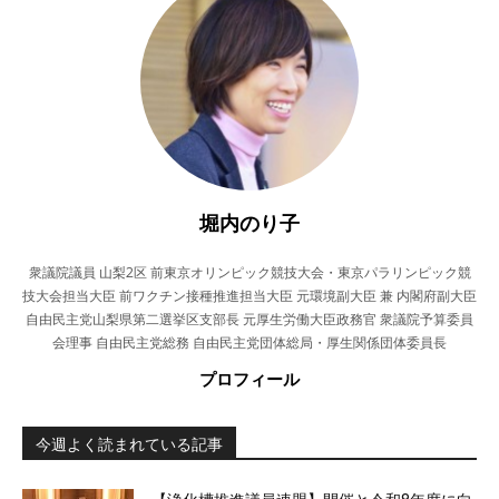
堀内のり子
衆議院議員 山梨2区 前東京オリンピック競技大会・東京パラリンピック競
技大会担当大臣 前ワクチン接種推進担当大臣 元環境副大臣 兼 内閣府副大臣
自由民主党山梨県第二選挙区支部長 元厚生労働大臣政務官 衆議院予算委員
会理事 自由民主党総務 自由民主党団体総局・厚生関係団体委員長
プロフィール
今週よく読まれている記事