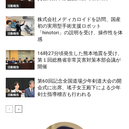
活動報告
株式会社メディカロイドを訪問、国産
初の実用型手術支援ロボット
「hinotori」の説明を受け、操作性を体
活動報告
感
16時27分頃発生した熊本地震を受け、
第１回総務省非常災害対策本部会議が
開催
活動報告
第60回記念全国道場少年剣道大会の開
会式に出席、瑤子女王殿下による少年
剣士指導稽古も行われる
活動報告