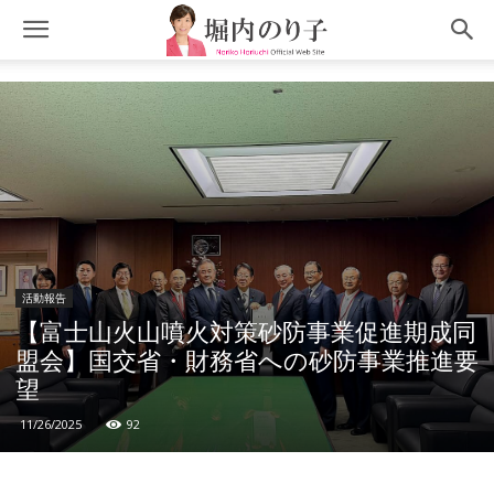
活動報告
【富士山火山噴火対策砂防事業促進期成同
盟会】国交省・財務省への砂防事業推進要
望
11/26/2025
92