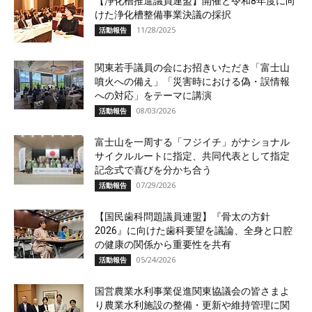
【浄化槽推進議員連盟】開催と令和8年度に向
けた浄化槽整備事業決議の採択
11/28/2025
活動報告
関東若手議員の会にお招きいただき「富士山
噴火への備え」「災害時における偽・誤情報
への対応」をテーマに講演
08/03/2026
活動報告
富士山を一周する「フジイチ」がナショナル
サイクルルートに指定、共同代表として指定
記念式で喜びを分かち合う
07/29/2026
活動報告
【国民歯科問題議員連盟】『骨太の方針
2026』に向けた歯科要望を議論、全身と口腔
の健康の関係から重要性を共有
05/24/2026
活動報告
国営農業水利事業促進関東協議会の皆さまよ
り農業水利施設の整備・更新や維持管理に関