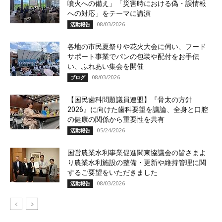
噴火への備え」「災害時における偽・誤情報
への対応」をテーマに講演
08/03/2026
活動報告
各地の市民夏祭りや花火大会に伺い、フード
サポート事業でパンの包装や配付をお手伝
い、ふれあい集会を開催
08/03/2026
ブログ
【国民歯科問題議員連盟】『骨太の方針
2026』に向けた歯科要望を議論、全身と口腔
の健康の関係から重要性を共有
05/24/2026
活動報告
国営農業水利事業促進関東協議会の皆さまよ
り農業水利施設の整備・更新や維持管理に関
するご要望をいただきました
08/03/2026
活動報告