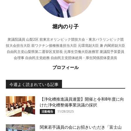
堀内のり子
衆議院議員 山梨2区 前東京オリンピック競技大会・東京パラリンピック競
技大会担当大臣 前ワクチン接種推進担当大臣 元環境副大臣 兼 内閣府副大臣
自由民主党山梨県第二選挙区支部長 元厚生労働大臣政務官 衆議院予算委員
会理事 自由民主党総務 自由民主党団体総局・厚生関係団体委員長
プロフィール
今週よく読まれている記事
【浄化槽推進議員連盟】開催と令和8年度に向
けた浄化槽整備事業決議の採択
11/28/2025
活動報告
関東若手議員の会にお招きいただき「富士山