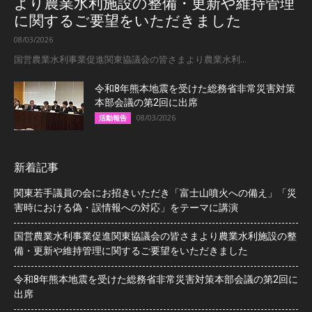
より農業水利施設の整備・更新や維持管理
に関するご要望をいただきました
08/03/2026
国営農業水利事業促進関東協議会の皆さまより農業水利...
令和8年熊本地震を受けた総務省非常災害対策
本部会議の第2回に出席
08/03/2026
活動報告
新着記事
関東若手議員の会にお招きいただき「富士山噴火への備え」「災
害時における偽・誤情報への対応」をテーマに講演
国営農業水利事業促進関東協議会の皆さまより農業水利施設の整
備・更新や維持管理に関するご要望をいただきました
令和8年熊本地震を受けた総務省非常災害対策本部会議の第2回に
出席