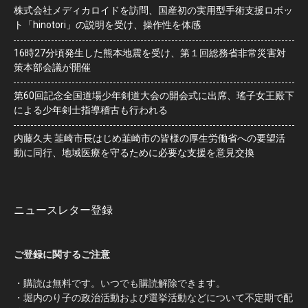
株式会社メディカロイドを訪問、国産初の実用型手術支援ロボッ
ト「hinotori」の説明を受け、操作性を体感
16時27分頃発生した熊本地震を受け、第１回総務省非常災害対
策本部会議が開催
第60回記念全国道場少年剣道大会の開会式に出席、瑤子女王殿下
による少年剣士指導稽古も行われる
内藤久夫 韮崎市長はじめ韮崎市の皆様の厚生労働省への要望活
動に同行、地域医療を守るために必要な支援を意見交換
ニュースレター登録
ご登録に関するご注意
・購読は無料です。いつでも購読解除できます。
・堀内のり子の政治活動および選挙活動などについて不定期で配