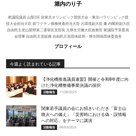
堀内のり子
衆議院議員 山梨2区 前東京オリンピック競技大会・東京パラリンピック競
技大会担当大臣 前ワクチン接種推進担当大臣 元環境副大臣 兼 内閣府副大臣
自由民主党山梨県第二選挙区支部長 元厚生労働大臣政務官 衆議院予算委員
会理事 自由民主党総務 自由民主党団体総局・厚生関係団体委員長
プロフィール
今週よく読まれている記事
【浄化槽推進議員連盟】開催と令和8年度に向
けた浄化槽整備事業決議の採択
11/28/2025
活動報告
関東若手議員の会にお招きいただき「富士山
噴火への備え」「災害時における偽・誤情報
への対応」をテーマに講演
08/03/2026
活動報告