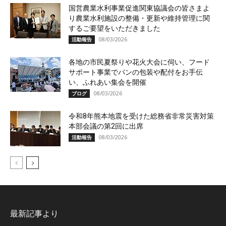
国営農業水利事業促進関東協議会の皆さまよ
り農業水利施設の整備・更新や維持管理に関
するご要望をいただきました
08/03/2026
活動報告
各地の市民夏祭りや花火大会に伺い、フード
サポート事業でパンの包装や配付をお手伝
い、ふれあい集会を開催
08/03/2026
ブログ
令和8年熊本地震を受けた総務省非常災害対策
本部会議の第2回に出席
08/03/2026
活動報告
最新記事より