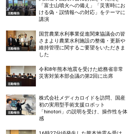
「富士山噴火への備え」「災害時にお
ける偽・誤情報への対応」をテーマに
活動報告
講演
国営農業水利事業促進関東協議会の皆
さまより農業水利施設の整備・更新や
維持管理に関するご要望をいただきま
活動報告
した
令和8年熊本地震を受けた総務省非常
災害対策本部会議の第2回に出席
活動報告
株式会社メディカロイドを訪問、国産
初の実用型手術支援ロボット
「hinotori」の説明を受け、操作性を体
活動報告
感
16時27分頃発生した熊本地震を受け、