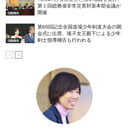
第１回総務省非常災害対策本部会議が
開催
活動報告
第60回記念全国道場少年剣道大会の開
会式に出席、瑤子女王殿下による少年
剣士指導稽古も行われる
活動報告