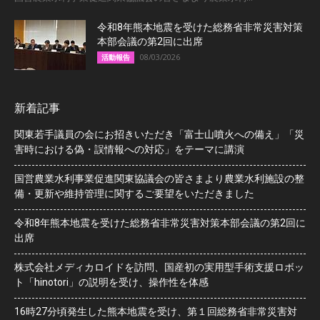
令和8年熊本地震を受けた総務省非常災害対策
本部会議の第2回に出席
08/03/2026
活動報告
新着記事
関東若手議員の会にお招きいただき「富士山噴火への備え」「災
害時における偽・誤情報への対応」をテーマに講演
国営農業水利事業促進関東協議会の皆さまより農業水利施設の整
備・更新や維持管理に関するご要望をいただきました
令和8年熊本地震を受けた総務省非常災害対策本部会議の第2回に
出席
株式会社メディカロイドを訪問、国産初の実用型手術支援ロボッ
ト「hinotori」の説明を受け、操作性を体感
16時27分頃発生した熊本地震を受け、第１回総務省非常災害対